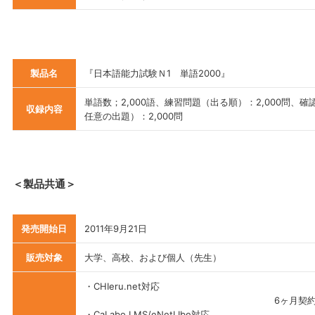
製品名
『日本語能力試験Ｎ1 単語2000』
単語数；2,000語、練習問題（出る順）：2,000問、
収録内容
任意の出題）：2,000問
＜製品共通＞
発売開始日
2011年9月21日
販売対象
大学、高校、および個人（先生）
・CHIeru.net対応
6ヶ月契約
・CaLabo LMS/eNetLIbe対応