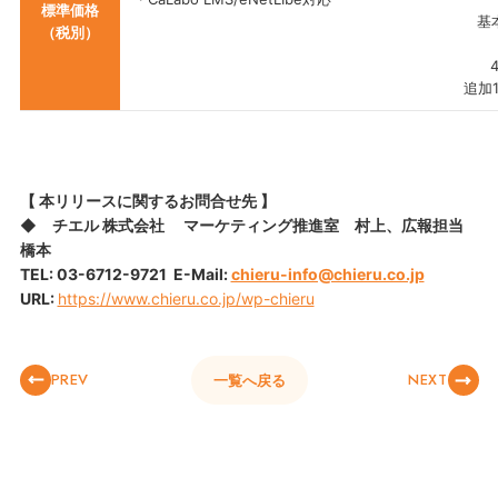
標準価格
基
（税別）
21ラ
追加
【 本リリースに関するお問合せ先 】
◆ チエル 株式会社 マーケティング推進室 村上、広報担当
橋本
TEL: 03-6712-9721 E-Mail:
chieru-info@chieru.co.jp
URL:
https://www.chieru.co.jp/wp-chieru
PREV
NEXT
一覧へ戻る