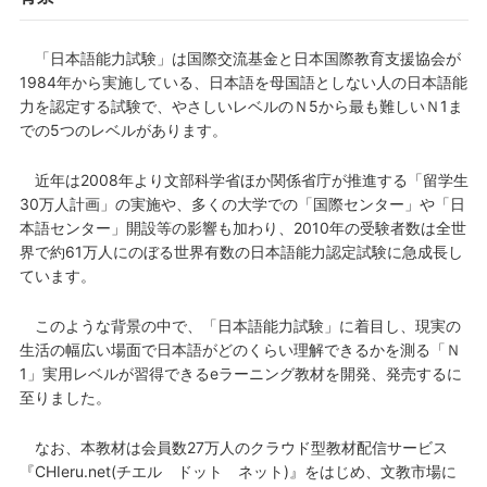
「日本語能力試験」は国際交流基金と日本国際教育支援協会が
1984年から実施している、日本語を母国語としない人の日本語能
力を認定する試験で、やさしいレベルのＮ5から最も難しいＮ1ま
での5つのレベルがあります。
近年は2008年より文部科学省ほか関係省庁が推進する「留学生
30万人計画」の実施や、多くの大学での「国際センター」や「日
本語センター」開設等の影響も加わり、2010年の受験者数は全世
界で約61万人にのぼる世界有数の日本語能力認定試験に急成長し
ています。
このような背景の中で、「日本語能力試験」に着目し、現実の
生活の幅広い場面で日本語がどのくらい理解できるかを測る「Ｎ
1」実用レベルが習得できるeラーニング教材を開発、発売するに
至りました。
なお、本教材は会員数27万人のクラウド型教材配信サービス
『CHIeru.net(チエル ドット ネット)』をはじめ、文教市場に