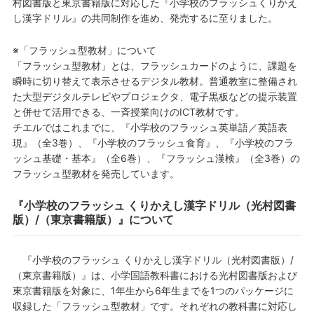
村図書版と東京書籍版に対応した『小学校のフラッシュくりかえ
し漢字ドリル』の共同制作を進め、発売するに至りました。
※「フラッシュ型教材」について
「フラッシュ型教材」とは、フラッシュカードのように、課題を
瞬時に切り替えて表示させるデジタル教材。普通教室に整備され
た大型デジタルテレビやプロジェクタ、電子黒板などの提示装置
と併せて活用できる、一斉授業向けのICT教材です。
チエルではこれまでに、『小学校のフラッシュ英単語／英語表
現』（全3巻）、『小学校のフラッシュ食育』、『小学校のフラ
ッシュ基礎・基本』（全6巻）、『フラッシュ漢検』（全3巻）の
フラッシュ型教材を発売しています。
『小学校のフラッシュ くりかえし漢字ドリル（光村図書
版）/（東京書籍版）』について
『小学校のフラッシュ くりかえし漢字ドリル（光村図書版）/
（東京書籍版）』は、小学国語教科書における光村図書版および
東京書籍版を対象に、1年生から6年生までを1つのパッケージに
収録した「フラッシュ型教材」です。それぞれの教科書に対応し