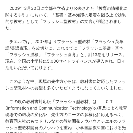
2009年3月30日に文部科学省より公表された『教育の情報化に
関する手引』において、「基礎・基本知識の定着を図る上で効果
的な教材」として「フラッシュ型教材」の文言が明記されまし
た。
チエルでは、2007年よりフラッシュ型教材「フラッシュ英単
語/英語表現」を皮切りに、これまでに「フラッシュ基礎・基本」
「フラッシュ漢検」「フラッシュ食育」と、計13巻をリリース。
現在、全国の小学校に5,000サイトライセンスが導入され、日々
活用いただいております。
このような中、現場の先生方からは、教科書に対応したフラッ
シュ型教材への要望も多くいただくようになってまいりました。
この度の教科書対応版「フラッシュ型教材」は、ＩＣＴ
(Information and Communication Technology)の普及による教育
現場での環境の変化や、先生方のニーズの多様化に応えるべく、
教育同人社のもつドリルなどの教材開発ノウハウとチエルのフラ
ッシュ型教材開発のノウハウを重ね、小学国語教科書における光