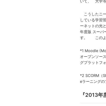
いて、 大学
こうしたニーズ
している学習管
ーネットの光と
年度版 スー
す。 このよ
*1 Moodle (Mo
オープンソー
グプラットフ
*2 SCORM（Sha
eラーニングの
『2013