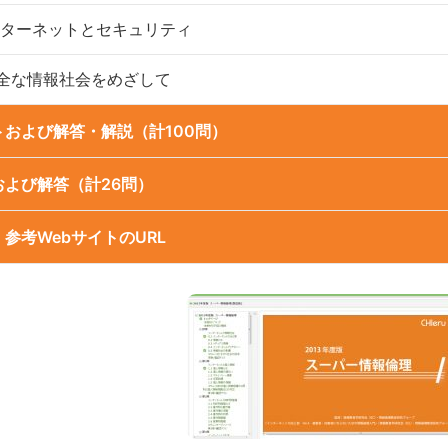
ンターネットとセキュリティ
健全な情報社会をめざして
トおよび解答・解説（計100問）
および解答（計26問）
参考WebサイトのURL