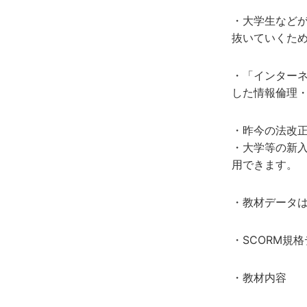
・大学生など
抜いていくた
・「インター
した情報倫理
・昨今の法改
・大学等の新
用できます。
・教材データは
・SCORM規
・教材内容