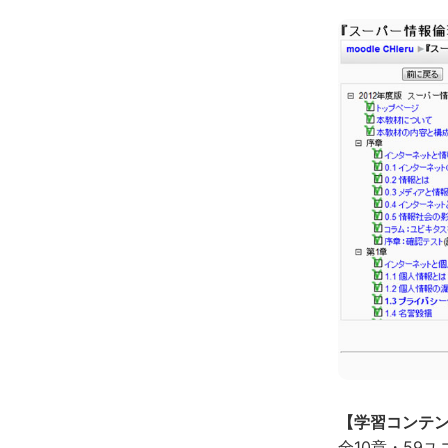
【学習コンテ
全10章・59