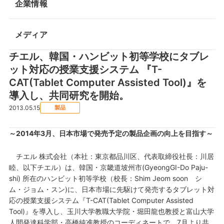
企業情報
メディア
チエル、韓国・ハンビット初等学校にタブレ
ット対応の授業支援システム 『T-
CAT(Tablet Computer Assisted Tool)』を
導入し、共同研究を開始。
2013.05.15
製品
～2014年3月、日本市場で発売予定の製品企画の向上を目指す～
チエル 株式会社（本社：東京都品川区、代表取締役社長：川居
睦、以下チエル）は、韓国・京畿道坡州市(GyeongGI-Do Paju-
shi) 所在のハンビット初等学校（校長：Shim Jeom soon シ
ム・ジョム・スン)に、日本市場に先駆けて発売するタブレット対
応の授業支援システム『T-CAT(Tablet Computer Assisted
Tool)』を導入し、玉川大学教職大学院・堀田龍也教授と富山大学
人間発達科学部・高橋純准教授のコーディネートで、7月より共