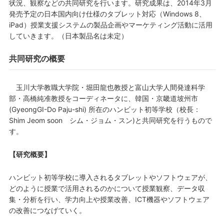
状況、観察などの共同研究を行います。研究成果は、2014年3月
発売予定の日本国内向け仕様のタブレット対応（Windows 8、
iPad）授業支援システムの製品企画やマーケティング活動に活用
していきます。（日本製品名は未定）
共同研究の概要
玉川大学教職大学院・堀田龍也教授と富山大学人間発達科学
部・高橋純准教授をコーディネータに、韓国・京畿道坡州市
(GyeongGI-Do Paju-shi) 所在のハンビット初等学校（校長：
Shim Jeom soon シム・ジョム・スン)と共同研究を行うもので
す。
【研究概要】
ハンビット初等学校に導入されるタブレットやソフトウェアが、
どのように授業で活用されるのかについて授業観察、データ収
集・分析を行い、学力向上や授業改善、ICT機器やソフトウェア
の改善につなげていく。