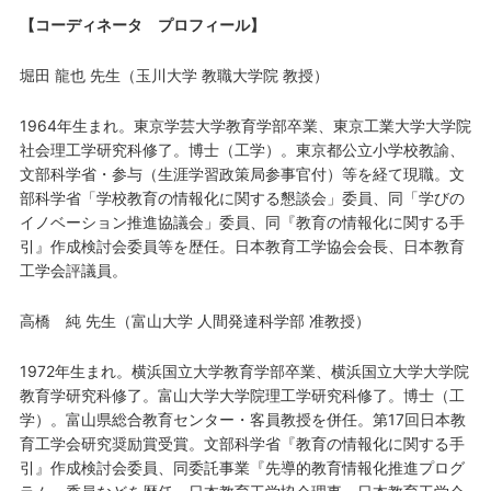
【コーディネータ プロフィール】
堀田 龍也 先生（玉川大学 教職大学院 教授）
1964年生まれ。東京学芸大学教育学部卒業、東京工業大学大学院
社会理工学研究科修了。博士（工学）。東京都公立小学校教諭、
文部科学省・参与（生涯学習政策局参事官付）等を経て現職。文
部科学省「学校教育の情報化に関する懇談会」委員、同「学びの
イノベーション推進協議会」委員、同『教育の情報化に関する手
引』作成検討会委員等を歴任。日本教育工学協会会長、日本教育
工学会評議員。
高橋 純 先生（富山大学 人間発達科学部 准教授）
1972年生まれ。横浜国立大学教育学部卒業、横浜国立大学大学院
教育学研究科修了。富山大学大学院理工学研究科修了。博士（工
学）。富山県総合教育センター・客員教授を併任。第17回日本教
育工学会研究奨励賞受賞。文部科学省『教育の情報化に関する手
引』作成検討会委員、同委託事業『先導的教育情報化推進プログ