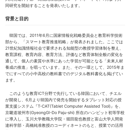
同研究を開始することを発表いたします。
背景と目的
韓国では、2011年6月に国家情報化戦略委員会と教育科学技術
部から、「スマート教育推進戦略」が発表されました。ここでは
21世紀知識情報社会で要求される知能型の教授学習体制を整え、
教育課程、教育内容、教育方法、評価など教育体制全般の変化を
通して、個人の素質や水準にあった学習が可能となる「未来人材
養成の推進」を唱っています。また、その一環として、2015年ま
でにすべての小中高校の教科書でのデジタル教科書化も掲げてい
ます。
このような教育ICT分野で先行している韓国において、チエル
が開発し、6月より韓国内で発売を開始するタブレット対応の授
業支援システム『T-CAT(Tablet Computer Assisted Tool)』を、
京畿道坡州市(GyeongGI-Do Paju-shi) 所在のハンビット初等学校
に導入し、玉川大学教職大学院・堀田龍也教授と富山大学人間発
達科学部・高橋純准教授のコーディネートのもと、授業での活用