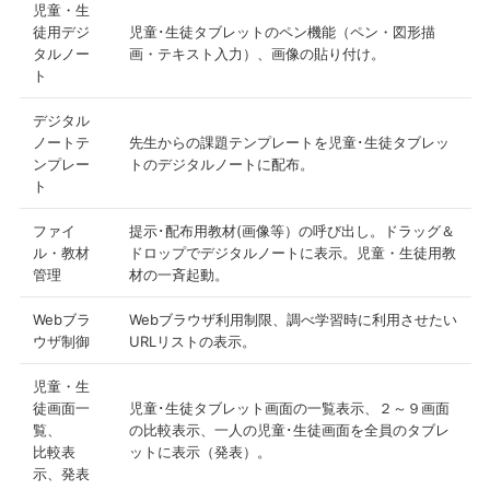
児童・生
徒用デジ
児童･生徒タブレットのペン機能（ペン・図形描
タルノー
画・テキスト入力）、画像の貼り付け。
ト
デジタル
ノートテ
先生からの課題テンプレートを児童･生徒タブレッ
ンプレー
トのデジタルノートに配布。
ト
ファイ
提示･配布用教材(画像等）の呼び出し。ドラッグ＆
ル・教材
ドロップでデジタルノートに表示。児童・生徒用教
管理
材の一斉起動。
Webブラ
Webブラウザ利用制限、調べ学習時に利用させたい
ウザ制御
URLリストの表示。
児童・生
徒画面一
児童･生徒タブレット画面の一覧表示、２～９画面
覧、
の比較表示、一人の児童･生徒画面を全員のタブレ
比較表
ットに表示（発表）。
示、発表