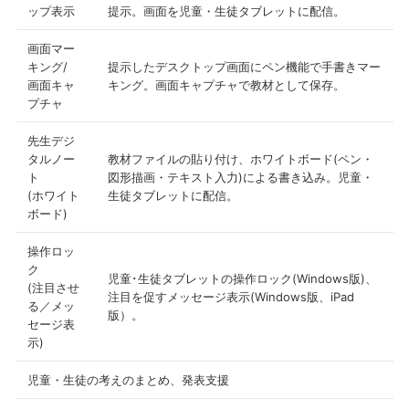
ップ表示
提示。画面を児童・生徒タブレットに配信。
画面マー
キング/
提示したデスクトップ画面にペン機能で手書きマー
画面キャ
キング。画面キャプチャで教材として保存。
プチャ
先生デジ
タルノー
教材ファイルの貼り付け、ホワイトボード(ペン・
ト
図形描画・テキスト入力)による書き込み。児童・
(ホワイト
生徒タブレットに配信。
ボード)
操作ロッ
ク
児童･生徒タブレットの操作ロック(Windows版)、
(注目させ
注目を促すメッセージ表示(Windows版、iPad
る／メッ
版）。
セージ表
示)
児童・生徒の考えのまとめ、発表支援