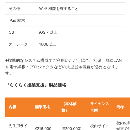
その他
Wi-Fi機能を有すること
iPad 端末
OS
iOS 7 以上
ストレージ
16GB以上
※標準的なシステム構成でご利用いただく場合、別途、無線LAN
や電子黒板・プロジェクタなどの大型提示装置が必要となりま
す。
『らくらく授業支援』製品価格
（本体価
ライセンス
内容
標準価格
備考
格）
形態
校内の
先生用ライ
校内サイト
¥216,000
(¥200,000)
端末で