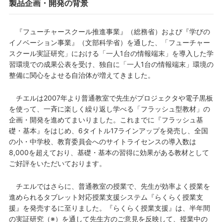
製品企画・開発の背景
『フューチャースクール推進事業』（総務省）および『学びの
イノベーション事業』（文部科学省）を通した、「フューチャー
スクール実証研究」における「一人1台の情報端末」を導入した学
習環境での成果公表を受け、独自に「一人1台の情報端末」環境の
整備に関心をよせる自治体が増えてきました。
チエルは2007年より普通教室で先生がプロジェクタや電子黒板
を使って、一斉に楽しく繰り返し学べる「フラッシュ型教材」の
企画・開発を進めてまいりました。これまでに『フラッシュ基
礎・基本』をはじめ、6タイトル17ラインアップを発売し、全国
の小・中学校、教育委員会へのサイトライセンスの導入数は
8,000を超えており、基礎・基本の習得に効果がある教材として
ご好評をいただいております。
チエルではさらに、普通教室の授業で、先生が効率よく授業を
進められるタブレット対応授業支援システム『らくらく授業支
援』を発売するに至りました。『らくらく授業支援』は、半年間
の実証研究（※）を通して先生方のご意見を反映して、授業中の