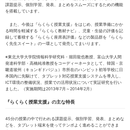
課題提示、個別学習、発表、まとめをスムーズにするための機能
を搭載しています。
また、今後は『らくらく授業支援』をはじめ、授業準備にかか
る時間を軽減する『らくらく教材ナビ』、児童・生徒の評価を記
録して蓄積する『らくらく座席表評価』などの製品群を『らくら
く先生スイート』の一環として発売してまいります。
※東北大学大学院情報科学研究科・堀田龍也教授、富山大学人間
発達科学部・高橋純准教授をコーディーネータとして、韓国・京
畿道坡州（キョンギドパジュ）市所在のハンビット初等学校に日
本国内に先駆けて、タブレット対応授業支援システムを導入し、
ICT環境の整備状況、授業での活用状況について実証研究を行い
ました。（実施期間は2013年7月～2014年2月）
『らくらく授業支援』の主な特長
45分の授業の中で行われる課題提示、個別学習、発表、まとめな
どを、タブレット端末を使ってテンポよく進めることができま