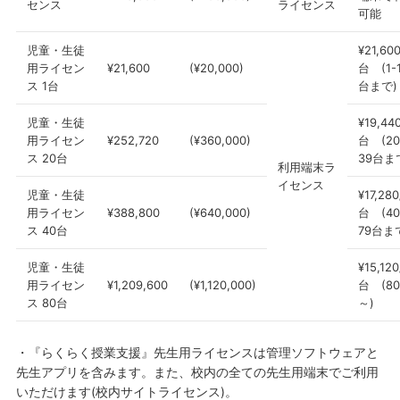
センス
ライセンス
可能
児童・生徒
¥21,600
用ライセン
¥21,600
(¥20,000)
台 (1-
ス 1台
台まで)
児童・生徒
¥19,440
用ライセン
¥252,720
(¥360,000)
台 (20
ス 20台
39台ま
利用端末ラ
イセンス
児童・生徒
¥17,280
用ライセン
¥388,800
(¥640,000)
台 (40
ス 40台
79台ま
児童・生徒
¥15,120
用ライセン
¥1,209,600
(¥1,120,000)
台 (8
ス 80台
～)
・『らくらく授業支援』先生用ライセンスは管理ソフトウェアと
先生アプリを含みます。また、校内の全ての先生用端末でご利用
いただけます(校内サイトライセンス)。