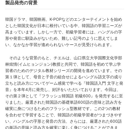
製品発売の背景
韓国ドラマ、韓国映画、K-POPなどのエンターテイメントを始め
とした韓国文化が日本に根付いている中、韓国語の学習ニーズが
高まっています。しかし一方で、初級学習者には、ハングルの字
形や発音に馴染みがないため、難しい記号のように思えてしま
い、なかなか学習が進められないケースが見受けられます。
そのような背景のもと、チエルは、山口県立大学国際文化学部
林炫情(イムヒョンジョン)教授と共同で、韓国語を初めて学ぶ学
習者のためのデジタル教材シリーズの開発を進めています。その
第１弾として、母音と子音の組合せによるハングル語文字の成り
立ちと読み方についてゲーム感覚で学べる『韓国語入門 文字と発
音』を本年4月に発売し、好評をいただいております。今回は、
その第２弾として『フラッシュ韓国語 初級600』を発売するに至
りました。厳選された韓国語の基礎単語600語の意味と読み方を
確実に身につけるためのフラッシュ型教材です。この2つの教材
を合わせて学習することで、韓国語の初級学習者がつまづきやす
い、ハングルの字形と発音の方法、さらには、厳選された600語
の単語の意味と読み方を確実に楽しく身につけることができま