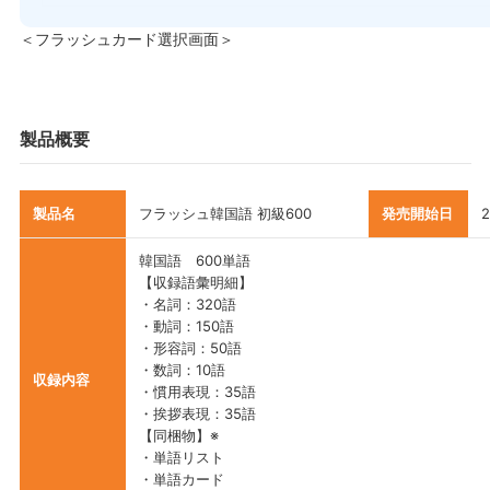
＜フラッシュカード選択画面＞
製品概要
製品名
フラッシュ韓国語 初級600
発売開始日
韓国語 600単語
【収録語彙明細】
・名詞：320語
・動詞：150語
・形容詞：50語
・数詞：10語
収録内容
・慣用表現：35語
・挨拶表現：35語
【同梱物】※
・単語リスト
・単語カード