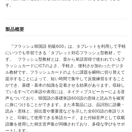
す。
製品概要
『フラッシュ韓国語 初級600』は、タブレットを利用して手軽
にいつでも学習できる「タブレット対応フラッシュ型教材」で
す。 フラッシュ型教材とは、昔から単語習得で使われているフ
ラッシュカードにICTのよさ、手軽さ、便利さが加わったデジタ
ル教材です。フラッシュカードのように課題を瞬時に切り替えて
提示することによって、短い時間で集中して反復練習をすること
ができ、基礎・基本の知識を定着させる効果があります。収録し
ているすべての単語や表現には、ネイティブスピーカーによる音
声もついており、韓国語の基礎単語600語の意味と読み方を確実
に身につけることができます。また本製品には、品詞別に語彙・
読み・意味と、頻出度や重要度などを示した全600語の単語リス
トと、印刷して使用できる単語カード、また付録音声として収載
語彙を使用した例文音声集が同梱されており、多様な学びをサポ
ートします。