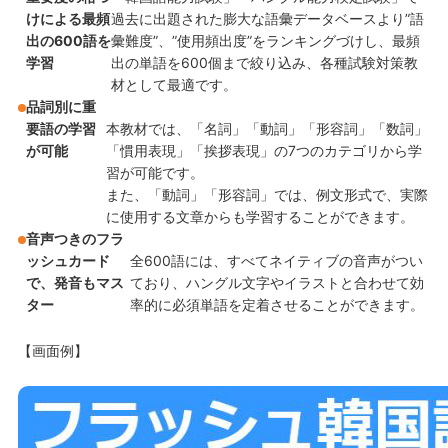
けによる最頻
過去に出題された膨大な語彙データベースより”語
出の600語を
彙難度”、”使用頻出度”をランキングづけし、最頻
学習
出の単語を600個まで絞り込み、各種試験対策教
材として最適です。
品詞別に重
要語の学習
本教材では、「名詞」「動詞」「形容詞」「数詞」
が可能
「慣用表現」「挨拶表現」の7つのカテゴリから学
習が可能です。
また、「動詞」「形容詞」では、例文形式で、実際
に使用する文章からも学習することができます。
音声つきのフラ
ッシュカード
全600語には、すべてネイティブの音声がつい
で、発音もマス
ており、ハングル文字やイラストと合わせて効
ター
率的に必須単語を定着させることができます。
【画面例】