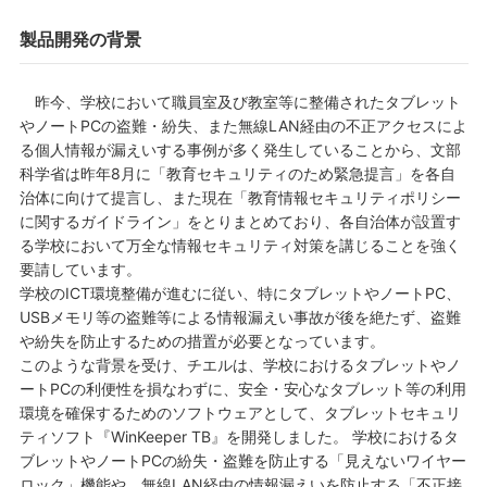
製品開発の背景
昨今、学校において職員室及び教室等に整備されたタブレット
やノートPCの盗難・紛失、また無線LAN経由の不正アクセスによ
る個人情報が漏えいする事例が多く発生していることから、文部
科学省は昨年8月に「教育セキュリティのため緊急提言」を各自
治体に向けて提言し、また現在「教育情報セキュリティポリシー
に関するガイドライン」をとりまとめており、各自治体が設置す
る学校において万全な情報セキュリティ対策を講じることを強く
要請しています。
学校のICT環境整備が進むに従い、特にタブレットやノートPC、
USBメモリ等の盗難等による情報漏えい事故が後を絶たず、盗難
や紛失を防止するための措置が必要となっています。
このような背景を受け、チエルは、学校におけるタブレットやノ
ートPCの利便性を損なわずに、安全・安心なタブレット等の利用
環境を確保するためのソフトウェアとして、タブレットセキュリ
ティソフト『WinKeeper TB』を開発しました。 学校におけるタ
ブレットやノートPCの紛失・盗難を防止する「見えないワイヤー
ロック」機能や、無線LAN経由の情報漏えいを防止する「不正接