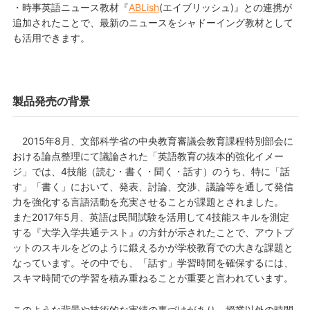
・時事英語ニュース教材『
ABLish
(エイブリッシュ)』との連携が
追加されたことで、最新のニュースをシャドーイング教材として
も活用できます。
製品発売の背景
2015年8月、文部科学省の中央教育審議会教育課程特別部会に
おける論点整理にて議論された「英語教育の抜本的強化イメー
ジ」では、4技能（読む・書く・聞く・話す）のうち、特に「話
す」「書く」において、発表、討論、交渉、議論等を通して発信
力を強化する言語活動を充実させることが課題とされました。
また2017年5月、英語は民間試験を活用して4技能スキルを測定
する『大学入学共通テスト』の方針が示されたことで、アウトプ
ットのスキルをどのように鍛えるかが学校教育での大きな課題と
なっています。その中でも、「話す」学習時間を確保するには、
スキマ時間での学習を積み重ねることが重要と言われています。
このような背景や技術的な実績の裏づけがあり、授業以外の時間