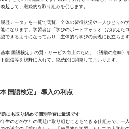
を喚起して、継続的な取り組みを促します。
習履歴データ」を一覧で閲覧、全体の習得状況や一人ひとりの
可能になります。学習者は「学びのポートフォリオ（おぼえた
確認できるようになっており、主体的な学びの実現に役立ちま
・基本 国語検定』の質・サービス向上のため、〈語彙の意味〉
ート配信等を視野に入れて、継続的に開発してまいります。
本 国語検定』 導入の利点
問題にも取り組めて個別学習に最適です
～6年生のどの学年の問題に取り組むこともできる仕組みで、一
までの漢字の「学び直し」、「発展的な学習」としての上学年