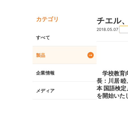
カテゴリ
チエル
2018.05.07
すべて
製品
企業情報
学校教育向
長：川居 
本 国語検定
メディア
を開始いた