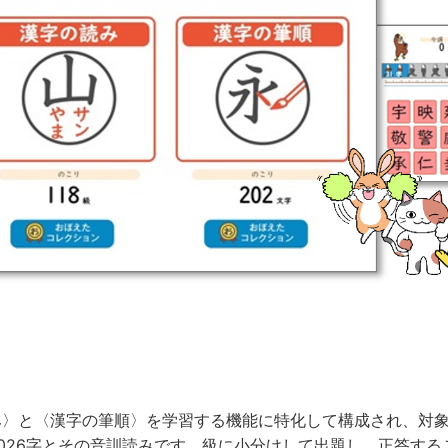
〉と〈漢字の筆順〉を学習する機能に特化して構成され、対象
,026字とその音訓読みです。級に小分けして出題し、正答す