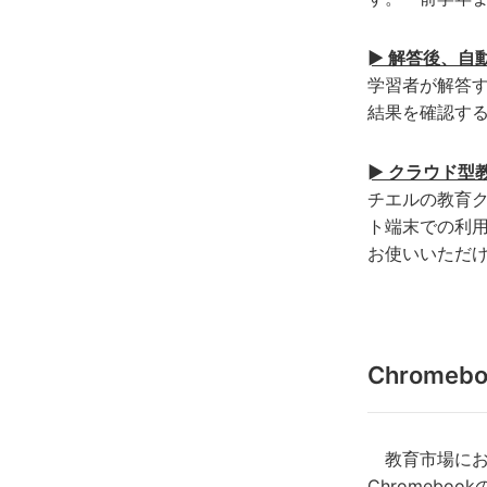
► 解答後、自
学習者が解答
結果を確認す
► クラウド型
チエルの教育
ト端末での利
お使いいただ
Chromeb
教育市場におい
Chromeb