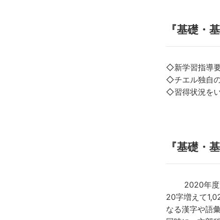
『基礎・基
◇新学習指導
◇チエル独自
◇習得状況を
『基礎・基
2020年度
20字増えて1
なる漢字や語