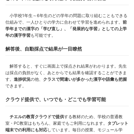
小学校1年生～6年生のどの学年の問題に取り組むこともできる
仕組みで、一人ひとりの学力に合わせて学習を進められます。
前
学年までの漢字の「学び直し」、「発展的な学習」としての上学
年の漢字学習
も可能です。
解答後、自動採点で結果が一目瞭然
解答すると、すぐに画面上で採点され結果がわかります。先生
は採点の負担がなく、あとからでも結果を確認することができま
す。
進捗状況
の他、
クラスで間違いが多かった漢字や語彙も把握
できます。
クラウド提供で、いつでも・どこでも学習可能
チエルの教育クラウドで提供
する教材のため、学校の普通教
室・PC教室はもちろん、家庭でもご利用になれます。
タブレット
端末での利用にも対応
しています。毎日の授業、モジュール学