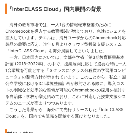
『InterCLASS Cloud』国内展開の背景
海外の教育市場では、一人1台の情報端末整備のために
Chromebookを導入する教育機関が増えており、急速にシェアを
拡大しています。チエルは、海外ユーザからのChromebook対応
製品の需要に応え、昨年６月よりクラウド型授業支援システム
『InterCLASS Cloud』を海外展開してまいりました。
一方、日本国内においては、文部科学省「第3期教育振興基本
計画 (2018-2022年)」の中で、授業展開に応じて必要な時に一人
1台環境を可能とする「３クラスに1クラス分程度の学習用コンピ
ュータ」の整備方針が示されています。このことから、私立・国
公立学校におけるICT環境整備計画が検討される際に、導入コス
トの削減など効率的な整備が可能なChromebookの採用を検討す
る自治体・学校が増え始めており、これに対応した授業支援シス
テムのニーズが高まりつつあります。
こうした背景から、海外にて先行リリースした『InterCLASS
Cloud』を、国内でも販売を開始する運びとなりました。