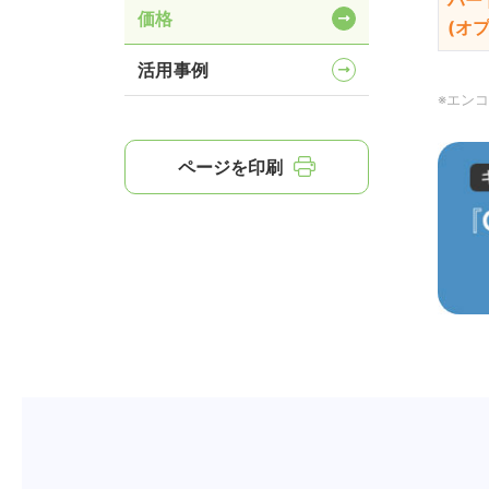
ハー
価格
(オ
活用事例
※エン
ページを印刷