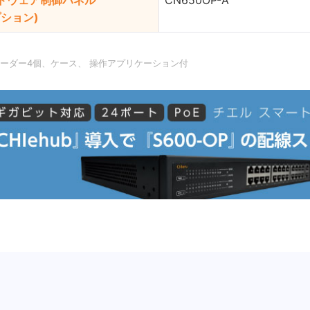
ドウェア制御パネル
CN650OP-A
プション)
コーダー4個、ケース、 操作アプリケーション付