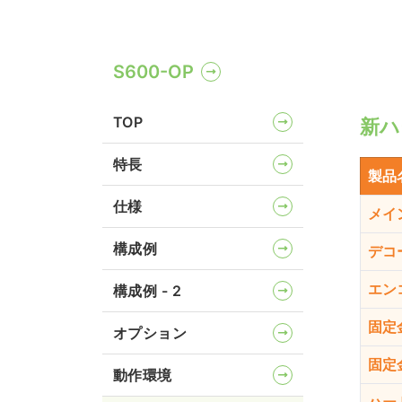
S600-OP
TOP
新ハ
特長
製品
仕様
メイ
構成例
デコ
エン
構成例 - 2
固定
オプション
固定
動作環境