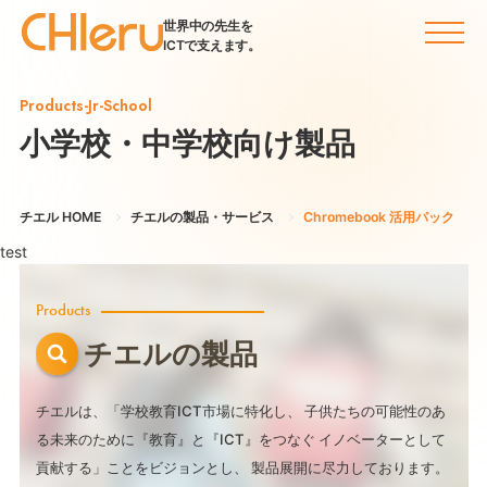
世界中の先生を
ICTで支えます。
Products-Jr-School
小学校・中学校向け製品
チエル HOME
チエルの製品・サービス
Chromebook 活用パック
test
Products
チエルの製品
チエルは、「学校教育ICT市場に特化し、
子供たちの可能性のあ
る未来のために『教育』と『ICT』をつなぐ
イノベーターとして
貢献する」ことをビジョンとし、
製品展開に尽力しております。