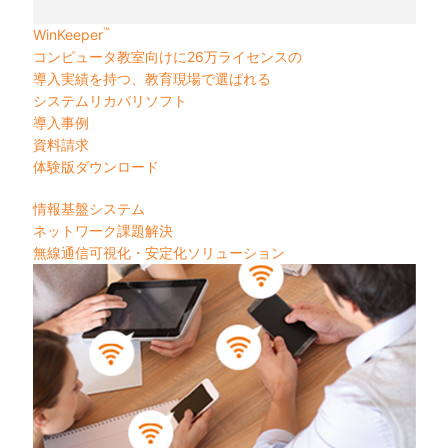
™
WinKeeper
コンピュータ教室向けに26万ライセンスの
導入実績を持つ、教育現場で選ばれる
システムリカバリソフト
導入事例
資料請求
体験版ダウンロード
情報基盤システム
ネットワーク課題解決
無線通信可視化・安定化ソリューション