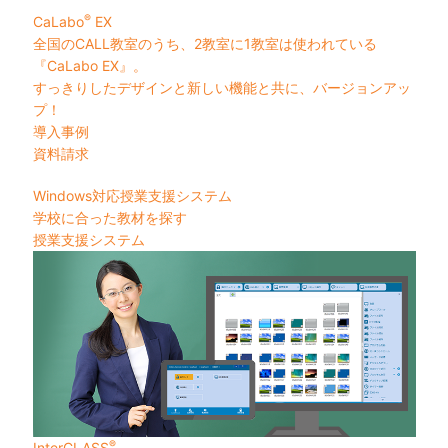
®
CaLabo
EX
全国のCALL教室のうち、2教室に1教室は使われている
『CaLabo EX』。
すっきりしたデザインと新しい機能と共に、バージョンアッ
プ！
導入事例
資料請求
Windows対応授業支援システム
学校に合った教材を探す
授業支援システム
®
InterCLASS