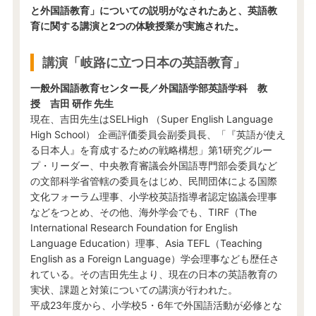
と外国語教育」についての説明がなされたあと、英語教
育に関する講演と2つの体験授業が実施された。
講演「岐路に立つ日本の英語教育」
一般外国語教育センター長／外国語学部英語学科 教
授 吉田 研作 先生
現在、吉田先生はSELHigh （Super English Language
High School） 企画評価委員会副委員長、「『英語が使え
る日本人』を育成するための戦略構想」第1研究グルー
プ・リーダー、中央教育審議会外国語専門部会委員など
の文部科学省管轄の委員をはじめ、民間団体による国際
文化フォーラム理事、小学校英語指導者認定協議会理事
などをつとめ、その他、海外学会でも、TIRF（The
International Research Foundation for English
Language Education）理事、Asia TEFL（Teaching
English as a Foreign Language）学会理事なども歴任さ
れている。その吉田先生より、現在の日本の英語教育の
実状、課題と対策についての講演が行われた。
平成23年度から、小学校5・6年で外国語活動が必修とな