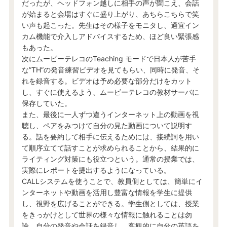
だったが、ヘッドフォン越しに相手の声が聞こえ、会話
が始まると会場はすぐに盛り上がり、あちらこちらで笑
い声も起こった。先生はその様子をモニタし、適宜イン
カム機能で介入しアドバイスするため、ほど良い緊張感
もあった。
次にムービーテレコのTeaching モードで日本人が苦手
な”TH”の発音練習ビデオを見てもらい、同時に発音、そ
れを録音する。ビデオは予め必要な部分だけをカット
し、すぐに使えるよう、ムービーテレコの教材サーバに
保存していた。
また、最後に一人ずつ違うインターネット上の動画を視
聴し、ペアをみつけて自分の見た動画について説明す
る。話を要約して相手に伝えるためには、接続詞を用い
て順序立てて話すことが求められることから、結果的に
ライティング対策にも役立つという。通常の授業では、
実際にレポートを提出するようになっている。
CALLシステムを使うことで、教員側としては、簡単にイ
ンターネットや動画を活用し豊富な情報を学生に提供
し、視野を広げることができる。学生側としては、授業
をきっかけとして世界の様々な情報に触れることは勿
論、自分の発音や会話を録音し、客観的に自分の英語を