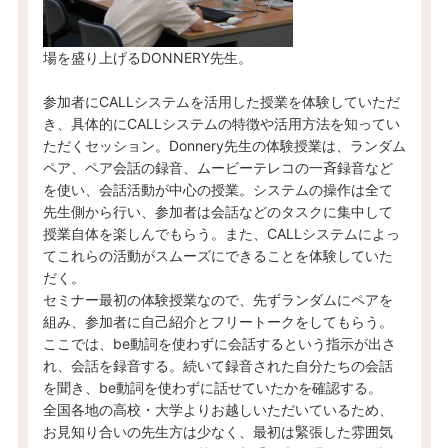
場を盛り上げるDONNERY先生。
参加者にCALLシステムを活用した授業を体験していただ
き、具体的にCALLシステムの特徴や活用方法を知ってい
ただくセッション。Donnery先生の体験授業は、ランダム
ペア、ペア会話の録音、ムービーテレコの一斉録音など
を使い、会話活動が中心の授業。システムの操作は全て
先生側から行い、参加者は会話などのタスクに集中して
授業自体を楽しんでもらう。また、CALLシステムによっ
てこれらの活動がスムーズにできることを体験していた
だく。
セミナー最初の体験授業なので、先ずランダムにペアを
組み、参加者に自己紹介とフリートークをしてもらう。
ここでは、be動詞を使わずに会話するという指示が出さ
れ、会話を録音する。続いて録音された自分たちの会話
を聞き、be動詞を使わずに話せていたかを確認する。
全国各地の高校・大学よりお越しいただいているため、
お見知り合いの先生方は少なく、最初は緊張した雰囲気