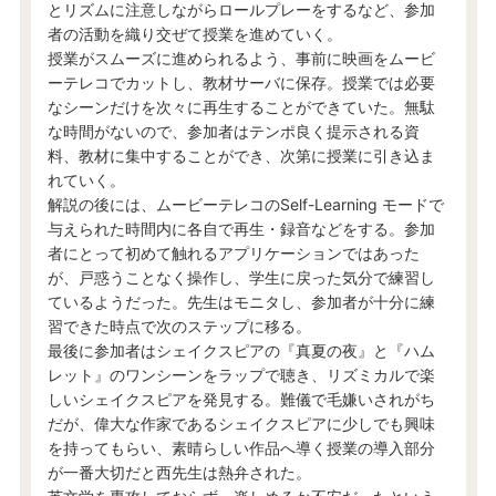
とリズムに注意しながらロールプレーをするなど、参加
者の活動を織り交ぜて授業を進めていく。
授業がスムーズに進められるよう、事前に映画をムービ
ーテレコでカットし、教材サーバに保存。授業では必要
なシーンだけを次々に再生することができていた。無駄
な時間がないので、参加者はテンポ良く提示される資
料、教材に集中することができ、次第に授業に引き込ま
れていく。
解説の後には、ムービーテレコのSelf-Learning モードで
与えられた時間内に各自で再生・録音などをする。参加
者にとって初めて触れるアプリケーションではあった
が、戸惑うことなく操作し、学生に戻った気分で練習し
ているようだった。先生はモニタし、参加者が十分に練
習できた時点で次のステップに移る。
最後に参加者はシェイクスピアの『真夏の夜』と『ハム
レット』のワンシーンをラップで聴き、リズミカルで楽
しいシェイクスピアを発見する。難儀で毛嫌いされがち
だが、偉大な作家であるシェイクスピアに少しでも興味
を持ってもらい、素晴らしい作品へ導く授業の導入部分
が一番大切だと西先生は熱弁された。