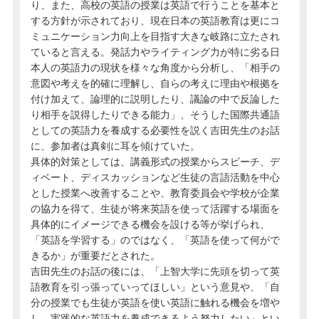
り、また、高校の英語の授業は英語で行うことを基本と
する方針が示されており、現在日本の英語教育は更にコ
ミュニケーション力向上を目指す大きな岐路に立たされ
ていると言える。発話力やライティング力が特に劣る日
本人の英語力の現状を様々な角度から分析し、「相手の
意図や考えを的確に理解し、自らの考えに理由や根拠を
付け加えて、論理的に説明したり、議論の中で反論した
り相手を説得したりできる能力」、そうした国際共通語
としての英語力を養成する必要性を説く吉田先生のお話
に、参加者は真剣に耳を傾けていた。
具体的対策としては、講義形式の授業からスピーチ、デ
ィベート、ディスカッションなど生徒の言語活動を中心
とした授業へ改善することや、教育委員会や学校が企業
の協力を得て、生徒が将来英語を使って活躍する場面を
具体的にイメージできる機会を設ける等が挙げられ、
「英語を学習する」のではなく、「英語を使って何がで
きるか」が重要だとされた。
吉田先生のお話の後には、「上智大学に先頭を切って英
語教育を引っ張っていってほしい」という意見や、「自
分の授業でも生徒が英語を使い英語に触れる機会を増や
し、実践的な英語力を養成できるよう努力したい」とい