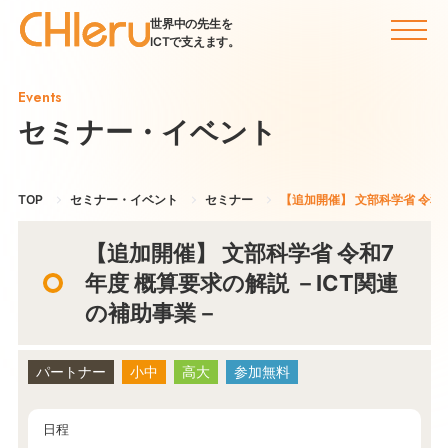
世界中の先生を
ICTで支えます。
Events
セミナー・イベント
TOP
セミナー・イベント
セミナー
【追加開催】 文部科学省 令和
【追加開催】 文部科学省 令和7
年度 概算要求の解説 －ICT関連
の補助事業－
パートナー
小中
高大
参加無料
日程