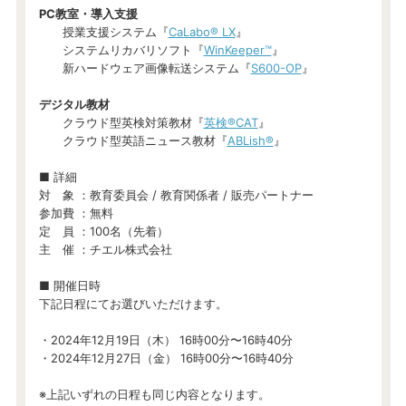
PC教室・導入支援
授業支援システム『
CaLabo® LX
』
システムリカバリソフト『
WinKeeper™
』
新ハードウェア画像転送システム『
S600-OP
』
デジタル教材
クラウド型英検対策教材『
英検®︎CAT
』
クラウド型英語ニュース教材『
ABLish®︎
』
■ 詳細
対 象 ：教育委員会 / 教育関係者 / 販売パートナー
参加費 ：無料
定 員 ：100名（先着）
主 催 ：チエル株式会社
■ 開催日時
下記日程にてお選びいただけます。
・2024年12月19日（木） 16時00分〜16時40分
・2024年12月27日（金） 16時00分〜16時40分
※上記いずれの日程も同じ内容となります。