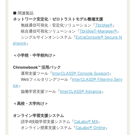
■ 関連製品
ネットワーク安定化・ゼロトラストモデル整備支援
無線通信可視化・安定化ソリューション『
Tbridge®
』
統合通信可視化ソリューション『
TbridgeT-Manager®
』
シングルサインオンシステム『
ExtraConsole® Secure N
etwork
』
＜小学校・中学校向け＞
Chromebook™ 活用パック
運用支援ツール『
InterCLASS®︎ Console Support
』
Webフィルタリングツール『
InterCLASS® Filtering Serv
ice
』
協働学習支援ツール『
InterCLASS® Advance
』
＜高校・大学向け＞
オンライン学習支援システム
語学4技能学習支援システム『
CaLabo® MX
』
オンライン授業支援システム『
CaLabo® Online
』