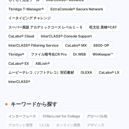
Tbridge T-Manager®
ExtraConsole® Secure Network
イータイピング チャレンジ
スーパー英語 アカデミックコース レベル１～５
旺文社 英検®CAT
CaLabo®︎ Cloud
InterCLASS®︎ Console Support
InterCLASS®︎ Filtering Service
CaLabo® MX
S600-OP
Tbridge®
ファイル暗号化CR Pro
Dr.WEB
WinKeeper™
CaLabo® EX
ABLish®
ムービーテレコ（ソフトテレコ）対応教材
GLEXA
CaLabo® LX
InterCLASS®
キーワードから探す
インターフェース
CHIeru.net for College
グローバル化
アカウント管理
1人1台
オンライン授業
デザイン力