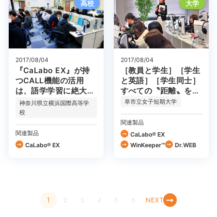
高校
大学
2017/08/04
2017/08/04
『CaLabo EX』が持
［教員と学生］［学生
つCALL機能の活用
と英語］［学生同士］
は、語学学習に絶大な
すべての〝距離〟を近
力を発揮！
づける『CaLabo
阜市立女子短期大学
神奈川県立横浜国際高等学
EX』
校
関連製品
関連製品
CaLabo® EX
CaLabo® EX
WinKeeper™
Dr.WEB
1
2
3
4
5
6
NEXT