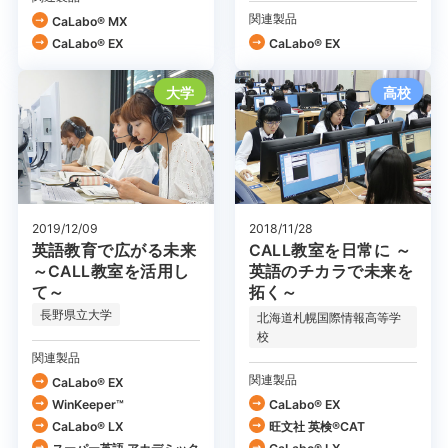
関連製品
CaLabo® MX
CaLabo® EX
CaLabo® EX
大学
高校
2019/12/09
2018/11/28
英語教育で広がる未来
CALL教室を日常に ～
～CALL教室を活用し
英語のチカラで未来を
て～
拓く～
長野県立大学
北海道札幌国際情報高等学
校
関連製品
関連製品
CaLabo® EX
WinKeeper™
CaLabo® EX
CaLabo® LX
旺文社 英検®CAT