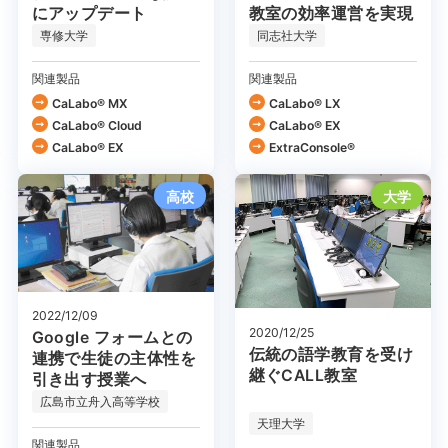
教室の効率運営を実現
にアップデート
専修大学
同志社大学
関連製品
関連製品
CaLabo® MX
CaLabo® LX
CaLabo®︎ Cloud
CaLabo® EX
CaLabo® EX
ExtraConsole®
高校
大学
2022/12/09
2020/12/25
Google フォームとの
伝統の語学教育を受け
連携で生徒の主体性を
継ぐCALL教室
引き出す授業へ
広島市立舟入高等学校
天理大学
関連製品