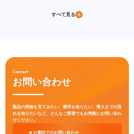
コロナ禍
ネットワーク環境
Instagram
Google Classroom
すべて見る
BYOD
Windows
iPad
Google Workspace for Education
Google フォーム
社会科
Google Meet
ChromeOS Flex
Google Chat
教育委員会訪問
Google ドキュメント
PC教室
Youtube
Moodle
Excel
デバイス管理
QRコードログイン
教育DX
教員養成
Gemini
Canva
教員研修
CALL教室
英語教育
ICT環境
情報リテラシー
プログラミング教育
Contact
モジュール学習
タブレット
フラッシュ型教材
英語学習
お問い合わせ
アクティブ・ラーニング
ICT
セキュリティ対策
Chromebook
LMS
CHUKYO MaNaBo
ICT活用
GIGAスクール構想
製品の実物を見てみたい、費用を知りたい、導入までの流
れを知りたいなど、
どんなご要望でもお気軽にお問い合わ
せください。
お電話でのお問い合わせ