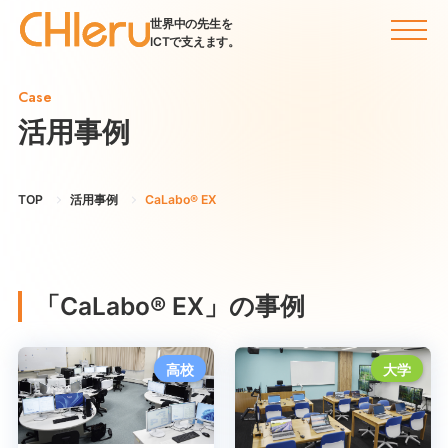
世界中の先生を
ICTで支えます。
Case
活用事例
TOP
活用事例
CaLabo® EX
「CaLabo® EX」の事例
高校
大学