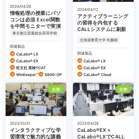
2024/04/26
2024/04/12
情報処理の授業にパソ
アクティブラーニング
コンは必須 Excel関数
の習得を内包する
を中間モニターで実演
CALLシステムに刷新
東京都立若葉総合高等学校
北海道教育大学 札幌校
関連製品
関連製品
CaLabo® LX
CaLabo® EX
CaLabo® LX
旺文社 英検®CAT
CaLabo® EX
WinKeeper™
S600-OP
CaLabo®︎ Cloud
大学
大学
2023/04/28
2023/10/31
CaLabo®EX＋
インタラクティブな学
CaLabo®LXでCALL
習環境で魅力的な講義