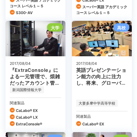
スーパー英語 アカデミック
CaLabo® LX
コース レベル１～５
スーパー英語 アカデミック
S300-AV
コース レベル１～５
大学
高校
2017/08/04
2017/08/04
『ExtraConsole』に
英語プレゼンテーショ
よる一元管理で、煩雑
ン能力の向上に注力
だったアカウント管理
し、将来、グローバル
も一新！
に活躍できる人材を育
新潟国際情報大学
成する
関連製品
大妻多摩中学高等学校
CaLabo® EX
関連製品
CaLabo® LX
ExtraConsole®
CaLabo® EX