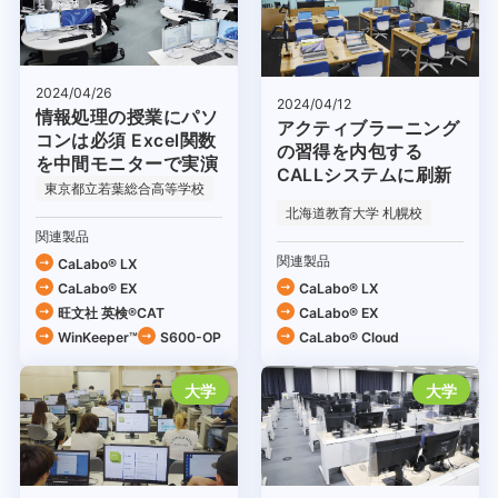
2024/04/26
2024/04/12
情報処理の授業にパソ
アクティブラーニング
コンは必須 Excel関数
の習得を内包する
を中間モニターで実演
CALLシステムに刷新
東京都立若葉総合高等学校
北海道教育大学 札幌校
関連製品
関連製品
CaLabo® LX
CaLabo® EX
CaLabo® LX
旺文社 英検®CAT
CaLabo® EX
WinKeeper™
S600-OP
CaLabo®︎ Cloud
大学
大学