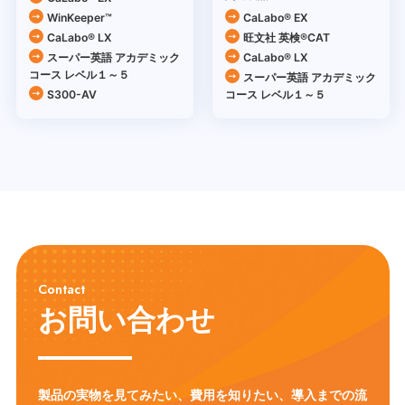
WinKeeper™
CaLabo® EX
CaLabo® LX
旺文社 英検®CAT
スーパー英語 アカデミック
CaLabo® LX
コース レベル１～５
スーパー英語 アカデミック
S300-AV
コース レベル１～５
Contact
お問い合わせ
製品の実物を見てみたい、費用を知りたい、導入までの流