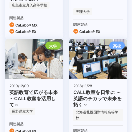
広島市立舟入高等学校
天理大学
関連製品
関連製品
CaLabo® MX
CaLabo® EX
CaLabo® EX
大学
高校
2019/12/09
2018/11/28
英語教育で広がる未来
CALL教室を日常に ～
～CALL教室を活用し
英語のチカラで未来を
て～
拓く～
長野県立大学
北海道札幌国際情報高等学
校
関連製品
関連製品
CaLabo® EX