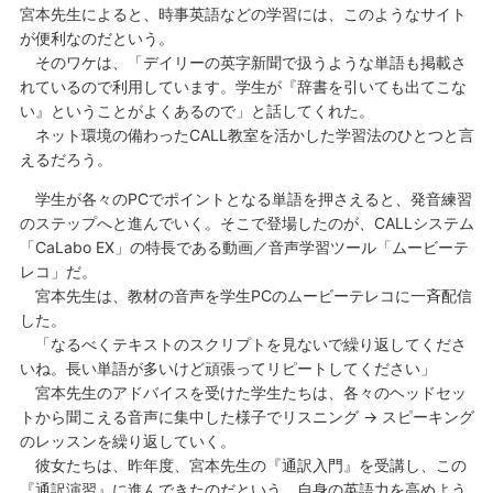
宮本先生によると、時事英語などの学習には、このようなサイト
が便利なのだという。
そのワケは、「デイリーの英字新聞で扱うような単語も掲載さ
れているので利用しています。学生が『辞書を引いても出てこな
い』ということがよくあるので」と話してくれた。
ネット環境の備わったCALL教室を活かした学習法のひとつと言
えるだろう。
学生が各々のPCでポイントとなる単語を押さえると、発音練習
のステップへと進んでいく。そこで登場したのが、CALLシステム
「CaLabo EX」の特長である動画／音声学習ツール「ムービーテ
レコ」だ。
宮本先生は、教材の音声を学生PCのムービーテレコに一斉配信
した。
「なるべくテキストのスクリプトを見ないで繰り返してくださ
いね。長い単語が多いけど頑張ってリピートしてください」
宮本先生のアドバイスを受けた学生たちは、各々のヘッドセッ
トから聞こえる音声に集中した様子でリスニング → スピーキング
のレッスンを繰り返していく。
彼女たちは、昨年度、宮本先生の『通訳入門』を受講し、この
『通訳演習』に進んできたのだという。自身の英語力を高めよう