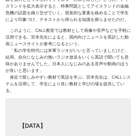
スランドを拡大表示すると、時事問題としてアイスランドの金融
危機の話題を織り交ぜていく。視覚的な要素を絡めることで学生
により印象づけ、テキストから得られる知識を膨らませたのだ。
このように、CALL教室では教材として画像や音声などを手軽に
活用できる。宮本先生によると、国内向けニュースを英訳した動
画ニュースサイトが参考になるという。
「私の学生時代には米軍ラジオがいいと言っていましたけど、
結局、自分になじみの無いラジオ放送をいくら英語で聞いても意
味がありませんでした。日本人になじみのある音声や動画のほう
が良いと思います」
身近で親しみやすい教材で英語を学ぶ。宮本先生は、CALLシス
テムを活用して、学生により良い教材と学びの場を提供してい
る。
【DATA】