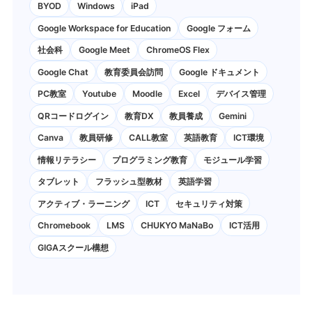
BYOD
Windows
iPad
Google Workspace for Education
Google フォーム
社会科
Google Meet
ChromeOS Flex
Google Chat
教育委員会訪問
Google ドキュメント
PC教室
Youtube
Moodle
Excel
デバイス管理
QRコードログイン
教育DX
教員養成
Gemini
Canva
教員研修
CALL教室
英語教育
ICT環境
情報リテラシー
プログラミング教育
モジュール学習
タブレット
フラッシュ型教材
英語学習
アクティブ・ラーニング
ICT
セキュリティ対策
Chromebook
LMS
CHUKYO MaNaBo
ICT活用
GIGAスクール構想