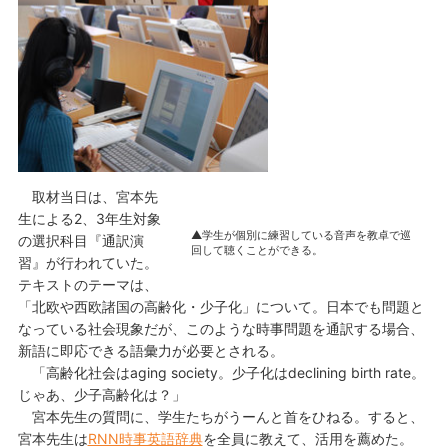
取材当日は、宮本先
生による2、3年生対象
▲学生が個別に練習している音声を教卓で巡
の選択科目『通訳演
回して聴くことができる。
習』が行われていた。
テキストのテーマは、
「北欧や西欧諸国の高齢化・少子化」について。日本でも問題と
なっている社会現象だが、このような時事問題を通訳する場合、
新語に即応できる語彙力が必要とされる。
「高齢化社会はaging society。少子化はdeclining birth rate。
じゃあ、少子高齢化は？」
宮本先生の質問に、学生たちがうーんと首をひねる。すると、
宮本先生は
RNN時事英語辞典
を全員に教えて、活用を薦めた。