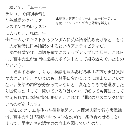
続いて、「ムービー
テレコ」で個別学習し
▲動画／音声学習ツール「ムービーテレコ」
た英単語のクイック・
を使ってリスニング力と発音を鍛える。
レスポンスのレッスン
に入った。これは、学
生の一人がテキストからランダムに英単語を読みあげると、もう
一人が瞬時に日本語訳をするというアクティビティだ。
次の段階では、単語を短文にステップアップして展開。これら
は、宮本先生が当日の授業のポイントとして組み込んでいたもの
だという。
「通訳する学生よりも、英語を読みあげる学生の方が実は負担
が大きいです。というのも、相手に分かるように読まないといけ
ない。英語の内容が分かっていないと、変なところで息継ぎした
り区切ったりして、聞いている側はいつまで経っても英語として
捉えられず日本語に訳せません。これは、通訳のリスニングに近
いものがあります」
CALLシステムを使った個別練習と、人間対人間で行う実践練
習。宮本先生は2種類のレッスンを効果的に組み合わせることに
よって、学生たちの語学力の向上を図っていたのだ。