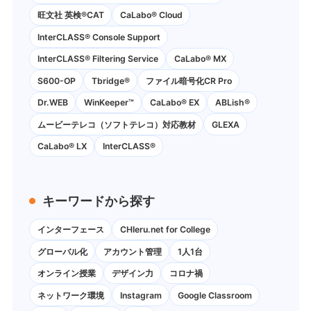
旺文社 英検®CAT
CaLabo®︎ Cloud
InterCLASS®︎ Console Support
InterCLASS®︎ Filtering Service
CaLabo® MX
S600-OP
Tbridge®
ファイル暗号化CR Pro
Dr.WEB
WinKeeper™
CaLabo® EX
ABLish®
ムービーテレコ（ソフトテレコ）対応教材
GLEXA
CaLabo® LX
InterCLASS®
キーワードから探す
インターフェース
CHIeru.net for College
グローバル化
アカウント管理
1人1台
オンライン授業
デザイン力
コロナ禍
ネットワーク環境
Instagram
Google Classroom