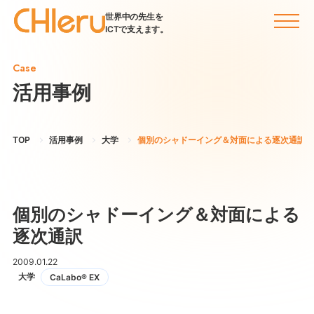
世界中の先生を
ICTで支えます。
Case
活用事例
TOP
活用事例
大学
個別のシャドーイング＆対面による逐次通訳
個別のシャドーイング＆対面による
逐次通訳
2009.01.22
大学
CaLabo® EX