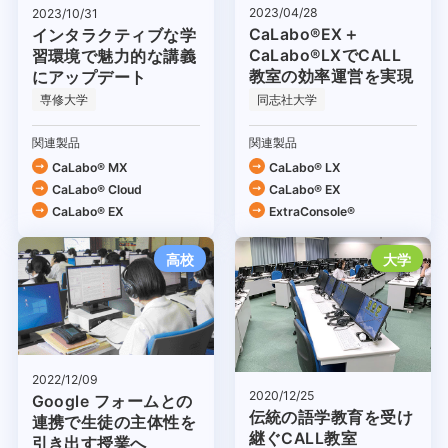
2023/04/28
2023/10/31
CaLabo®EX＋
インタラクティブな学
CaLabo®LXでCALL
習環境で魅力的な講義
教室の効率運営を実現
にアップデート
専修大学
同志社大学
関連製品
関連製品
CaLabo® MX
CaLabo® LX
CaLabo®︎ Cloud
CaLabo® EX
CaLabo® EX
ExtraConsole®
高校
大学
2022/12/09
2020/12/25
Google フォームとの
伝統の語学教育を受け
連携で生徒の主体性を
継ぐCALL教室
引き出す授業へ