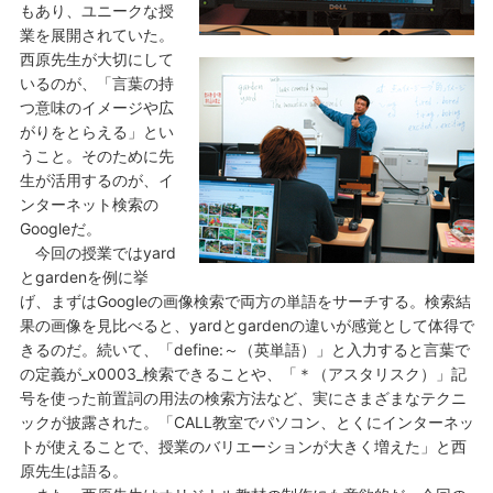
もあり、ユニークな授
業を展開されていた。
西原先生が大切にして
いるのが、「言葉の持
つ意味のイメージや広
がりをとらえる」とい
うこと。そのために先
生が活用するのが、イ
ンターネット検索の
Googleだ。
今回の授業ではyard
とgardenを例に挙
げ、まずはGoogleの画像検索で両方の単語をサーチする。検索結
果の画像を見比べると、yardとgardenの違いが感覚として体得で
きるのだ。続いて、「define:～（英単語）」と入力すると言葉で
の定義が_x0003_検索できることや、「＊（アスタリスク）」記
号を使った前置詞の用法の検索方法など、実にさまざまなテクニ
ックが披露された。「CALL教室でパソコン、とくにインターネッ
トが使えることで、授業のバリエーションが大きく増えた」と西
原先生は語る。