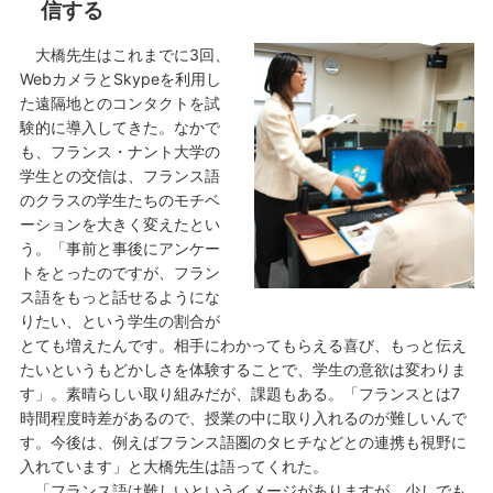
信する
大橋先生はこれまでに3回、
WebカメラとSkypeを利用し
た遠隔地とのコンタクトを試
験的に導入してきた。なかで
も、フランス・ナント大学の
学生との交信は、フランス語
のクラスの学生たちのモチベ
ーションを大きく変えたとい
う。「事前と事後にアンケー
トをとったのですが、フラン
ス語をもっと話せるようにな
りたい、という学生の割合が
とても増えたんです。相手にわかってもらえる喜び、もっと伝え
たいというもどかしさを体験することで、学生の意欲は変わりま
す」。素晴らしい取り組みだが、課題もある。「フランスとは7
時間程度時差があるので、授業の中に取り入れるのが難しいんで
す。今後は、例えばフランス語圏のタヒチなどとの連携も視野に
入れています」と大橋先生は語ってくれた。
「フランス語は難しいというイメージがありますが、少しでも