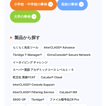
小学校・中学校の事例
高校の事例
大学の事例
製品から探す
らくらく先生ツール
InterCLASS® Advance
Tbridge T-Manager®
ExtraConsole® Secure Network
イータイピング チャレンジ
スーパー英語 アカデミックコース レベル１～５
旺文社 英検®CAT
CaLabo®︎ Cloud
InterCLASS®︎ Console Support
InterCLASS®︎ Filtering Service
CaLabo® MX
S600-OP
Tbridge®
ファイル暗号化CR Pro