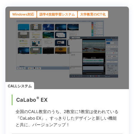
Windows対応
語学4技能学習システム
大学教育のICT化
CALLシステム
®
CaLabo
EX
全国のCALL教室のうち、2教室に1教室は使われている
『CaLabo EX』。
すっきりしたデザインと新しい機能
と共に、バージョンアップ！