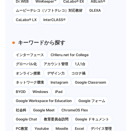
Dr.WEB
WinKeeper™
CaLabo® EX
ABLish®
ムービーテレコ（ソフトテレコ）対応教材
GLEXA
CaLabo® LX
InterCLASS®
キーワードから探す
インターフェース
CHIeru.net for College
グローバル化
アカウント管理
1人1台
オンライン授業
デザイン力
コロナ禍
ネットワーク環境
Instagram
Google Classroom
BYOD
Windows
iPad
Google Workspace for Education
Google フォーム
社会科
Google Meet
ChromeOS Flex
Google Chat
教育委員会訪問
Google ドキュメント
PC教室
Youtube
Moodle
Excel
デバイス管理