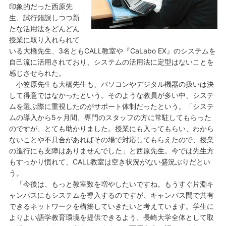
印象的だった西原先
生、試行錯誤しつつ新
たな活用法をどんどん
授業に取り入れられて
いる大橋先生、3名ともCALL教室や『CaLabo EX』のシステムを
自己流に活用されており、システムの活用法に定型はないことを
感じさせられた。
小笠原先生も大橋先生も、パソコンやデジタル機器の扱いは決
して得意ではなかったという。そのような教員が多い中、システ
ムを選ぶ際に重視したのがサポート体制だったという。「システ
ムの導入から5ヶ月間、専門のスタッフの方に常駐してもらった
のですが、とても助かりました。授業にも入ってもらい、わから
ないことや不具合があればその場で対応してもらえたので、授業
の進行にも支障はありませんでした」と西原先生。今では先生方
もすっかり慣れて、CALL教室は空き状況がない盛況ぶりだとい
う。
「今後は、もっと教室数を増やしたいですね。もうすぐ片淵キ
ャンパスにもシステムを導入するのですが、キャンパス間で共有
できるネットワークを構築していきたいと考えています。学生に
よりよい語学教育環境を提供できるよう、長崎大学全体として取