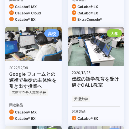
CaLabo® MX
CaLabo® LX
CaLabo®︎ Cloud
CaLabo® EX
CaLabo® EX
ExtraConsole®
高校
大学
2022/12/09
2020/12/25
Google フォームとの
伝統の語学教育を受け
連携で生徒の主体性を
継ぐCALL教室
引き出す授業へ
広島市立舟入高等学校
天理大学
関連製品
関連製品
CaLabo® MX
CaLabo® EX
CaLabo® EX