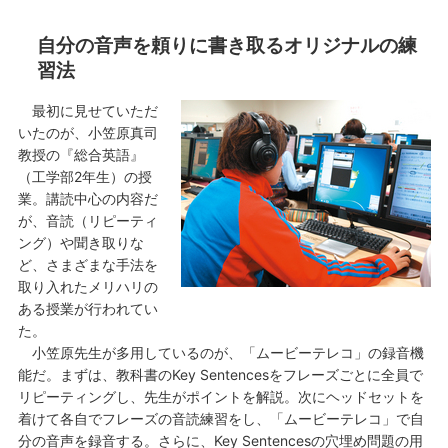
自分の音声を頼りに書き取るオリジナルの練
習法
最初に見せていただ
いたのが、小笠原真司
教授の『総合英語』
（工学部2年生）の授
業。講読中心の内容だ
が、音読（リピーティ
ング）や聞き取りな
ど、さまざまな手法を
取り入れたメリハリの
ある授業が行われてい
た。
小笠原先生が多用しているのが、「ムービーテレコ」の録音機
能だ。まずは、教科書のKey Sentencesをフレーズごとに全員で
リピーティングし、先生がポイントを解説。次にヘッドセットを
着けて各自でフレーズの音読練習をし、「ムービーテレコ」で自
分の音声を録音する。さらに、Key Sentencesの穴埋め問題の用