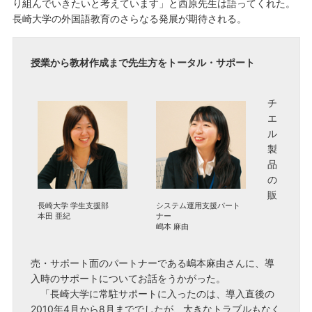
り組んでいきたいと考えています」と西原先生は語ってくれた。
長崎大学の外国語教育のさらなる発展が期待される。
授業から教材作成まで先生方をトータル・サポート
チ
エ
ル
製
品
の
販
長崎大学 学生支援部
システム運用支援パート
本田 亜紀
ナー
嶋本 麻由
売・サポート面のパートナーである嶋本麻由さんに、導
入時のサポートについてお話をうかがった。
「長崎大学に常駐サポートに入ったのは、導入直後の
2010年4月から8月まででしたが、大きなトラブルもなく