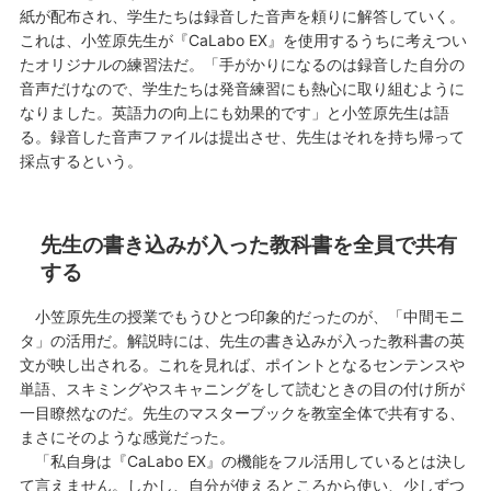
紙が配布され、学生たちは録音した音声を頼りに解答していく。
これは、小笠原先生が『CaLabo EX』を使用するうちに考えつい
たオリジナルの練習法だ。「手がかりになるのは録音した自分の
音声だけなので、学生たちは発音練習にも熱心に取り組むように
なりました。英語力の向上にも効果的です」と小笠原先生は語
る。録音した音声ファイルは提出させ、先生はそれを持ち帰って
採点するという。
先生の書き込みが入った教科書を全員で共有
する
小笠原先生の授業でもうひとつ印象的だったのが、「中間モニ
タ」の活用だ。解説時には、先生の書き込みが入った教科書の英
文が映し出される。これを見れば、ポイントとなるセンテンスや
単語、スキミングやスキャニングをして読むときの目の付け所が
一目瞭然なのだ。先生のマスターブックを教室全体で共有する、
まさにそのような感覚だった。
「私自身は『CaLabo EX』の機能をフル活用しているとは決し
て言えません。しかし、自分が使えるところから使い、少しずつ