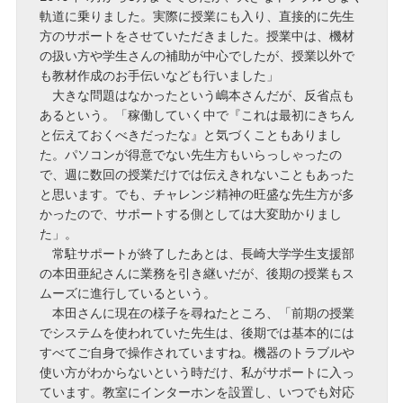
軌道に乗りました。実際に授業にも入り、直接的に先生
方のサポートをさせていただきました。授業中は、機材
の扱い方や学生さんの補助が中心でしたが、授業以外で
も教材作成のお手伝いなども行いました」
大きな問題はなかったという嶋本さんだが、反省点も
あるという。「稼働していく中で『これは最初にきちん
と伝えておくべきだったな』と気づくこともありまし
た。パソコンが得意でない先生方もいらっしゃったの
で、週に数回の授業だけでは伝えきれないこともあった
と思います。でも、チャレンジ精神の旺盛な先生方が多
かったので、サポートする側としては大変助かりまし
た」。
常駐サポートが終了したあとは、長崎大学学生支援部
の本田亜紀さんに業務を引き継いだが、後期の授業もス
ムーズに進行しているという。
本田さんに現在の様子を尋ねたところ、「前期の授業
でシステムを使われていた先生は、後期では基本的には
すべてご自身で操作されていますね。機器のトラブルや
使い方がわからないという時だけ、私がサポートに入っ
ています。教室にインターホンを設置し、いつでも対応