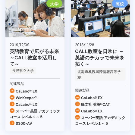
大学
高校
2019/12/09
2018/11/28
英語教育で広がる未来
CALL教室を日常に ～
～CALL教室を活用し
英語のチカラで未来を
て～
拓く～
長野県立大学
北海道札幌国際情報高等学
校
関連製品
関連製品
CaLabo® EX
WinKeeper™
CaLabo® EX
CaLabo® LX
旺文社 英検®CAT
スーパー英語 アカデミック
CaLabo® LX
コース レベル１～５
スーパー英語 アカデミック
S300-AV
コース レベル１～５