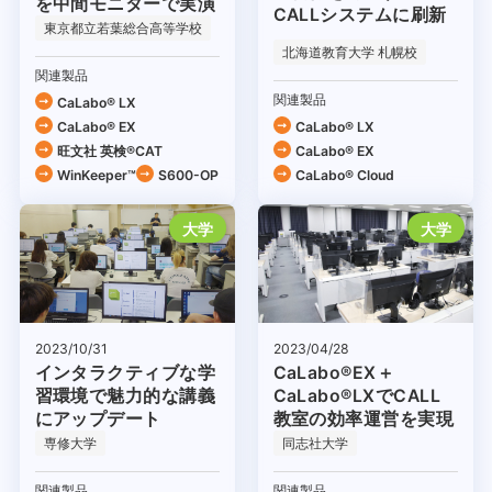
を中間モニターで実演
CALLシステムに刷新
東京都立若葉総合高等学校
北海道教育大学 札幌校
関連製品
関連製品
CaLabo® LX
CaLabo® EX
CaLabo® LX
旺文社 英検®CAT
CaLabo® EX
WinKeeper™
S600-OP
CaLabo®︎ Cloud
大学
大学
2023/04/28
2023/10/31
CaLabo®EX＋
インタラクティブな学
CaLabo®LXでCALL
習環境で魅力的な講義
教室の効率運営を実現
にアップデート
専修大学
同志社大学
関連製品
関連製品