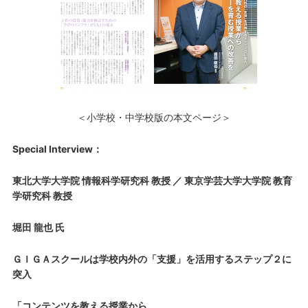
＜小学校・中学校版の本文ページ＞
Special Interview：
東北大学大学院 情報科学研究科 教授 ／
東京学芸大学大学院 教育
学研究科 教授
堀田 龍也 氏
ＧＩＧＡスクールは学校内外の「支援」を活用するステップ２に
突入
「コンテンツを教える授業から