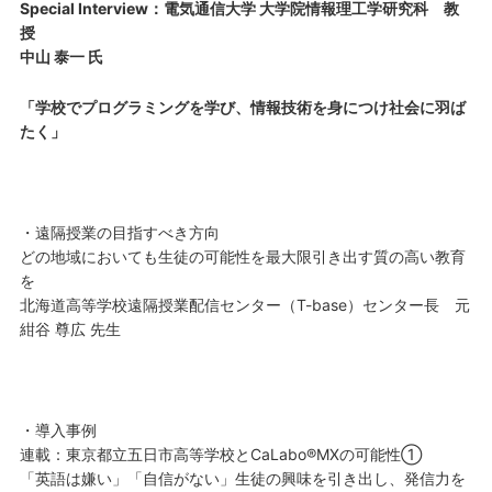
Special Interview：電気通信大学 大学院情報理工学研究科 教
授
中山 泰一 氏
「学校でプログラミングを学び、情報技術を身につけ社会に羽ば
たく」
・遠隔授業の目指すべき方向
どの地域においても生徒の可能性を最大限引き出す質の高い教育
を
北海道高等学校遠隔授業配信センター（T-base）センター長 元
紺谷 尊広 先生
・導入事例
連載：東京都立五日市高等学校とCaLabo®MXの可能性①
「英語は嫌い」「自信がない」生徒の興味を引き出し、発信力を