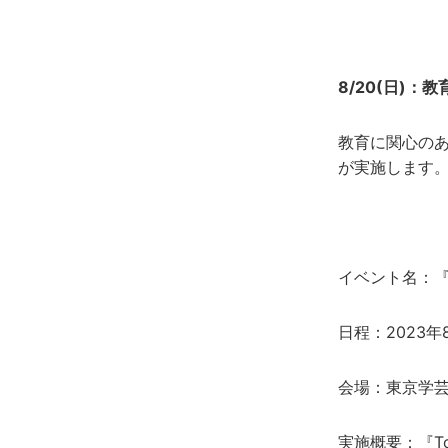
8/20(日)：
教育に関心の
が実施します
イベント名：『Tok
日程：2023年8
会場：東京学
実施概要：『To