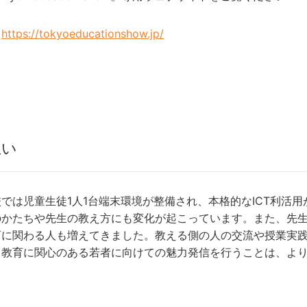
：
https://tokyoeducationshow.jp/
想い
では児童生徒1人1台端末環境が整備され、本格的なICT利活用
のかたちや先生の教え方にも変化が起こっています。また、先
育に関わる人も増えてきました。教える側の人の交流や授業実
、教育に関心のある若者に向けての魅力発信を行うことは、よ