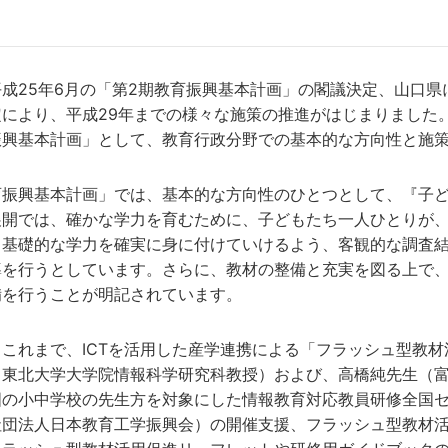
25年6月の「第2期教育振興基本計画」の閣議決定、山口県に
により、平成29年までの様々な施策の推進がはじまりました。
振興基本計画」として、教育行政分野での基本的な方向性と施
振興基本計画」では、基本的な方向性のひとつとして、『子ど
展開では、確かな学力を育むために、子どもたち一人ひとりが
、基礎的な学力を確実に身に付けていけるよう、客観的な調査
を行うとしています。さらに、教材の整備と充実を図る上で、
備を行うことが明記されています。
れまで、ICTを活用した産学連携による「フラッシュ型教材活
（東北大学大学院情報科学研究科教授）および、高橋純先生（
国の小中学校の先生方を対象にした情報教育対応教員研修全国
団法人日本教育工学振興会）の開催支援、フラッシュ型教材活用サイ