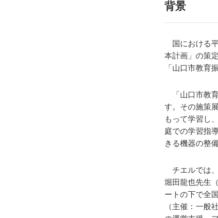
背景
国における平成
本計画」の策定
「山口市教育
「山口市教育
す。その施策
もって学習し
庭での学習指導
きる機器の整
チエルでは、こ
堀田龍也先生
ートの下で全
（主催：一般社