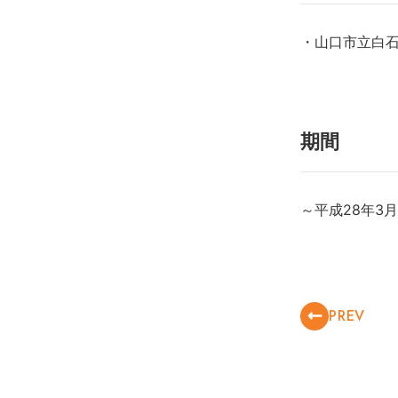
・山口市立白石
期間
～平成28年3月
PREV