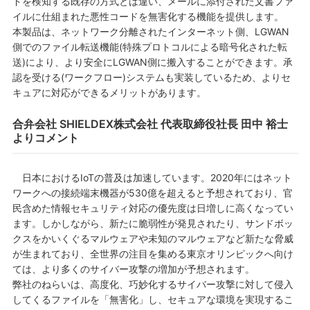
ドを検知する既存の方式とは違い、メールに添付された文書ファ
イルに仕組まれた悪性コードを無害化する機能を提供します。
本製品は、ネットワーク分離されたインターネット側、LGWAN
側でのファイル転送機能(特殊プロトコルによる暗号化された転
送)により、より安全にLGWAN側に搬入することができます。承
認を受ける(ワークフロー)システムも実装しているため、よりセ
キュアに対応ができるメリットがあります。
合弁会社 SHIELDEX株式会社 代表取締役社長 田中 裕士
よりコメント
日本におけるIoTの普及は加速しています。2020年にはネット
ワークへの接続端末機器が530億を超えると予想されており、官
民含めた情報セキュリティ対応の優先度は日増しに高くなってい
ます。しかしながら、新たに脆弱性が発見されたり、サンドボッ
クスをかいくぐるマルウェアや未知のマルウェアなど新たな脅威
が生まれており、全世界の注目を集める東京オリンピックへ向け
ては、より多くのサイバー攻撃の増加が予想されます。
弊社のねらいは、高度化、巧妙化するサイバー攻撃に対して侵入
してくるファイルを「無害化」し、セキュアな環境を実現するこ