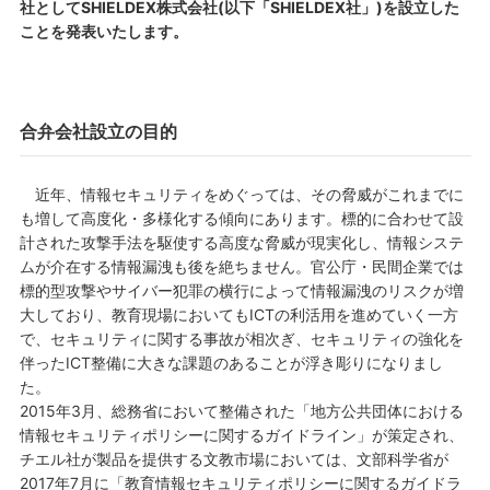
社としてSHIELDEX株式会社(以下「SHIELDEX社」)を設立した
ことを発表いたします。
合弁会社設立の目的
近年、情報セキュリティをめぐっては、その脅威がこれまでに
も増して高度化・多様化する傾向にあります。標的に合わせて設
計された攻撃手法を駆使する高度な脅威が現実化し、情報システ
ムが介在する情報漏洩も後を絶ちません。官公庁・民間企業では
標的型攻撃やサイバー犯罪の横行によって情報漏洩のリスクが増
大しており、教育現場においてもICTの利活用を進めていく一方
で、セキュリティに関する事故が相次ぎ、セキュリティの強化を
伴ったICT整備に大きな課題のあることが浮き彫りになりまし
た。
2015年3月、総務省において整備された「地方公共団体における
情報セキュリティポリシーに関するガイドライン」が策定され、
チエル社が製品を提供する文教市場においては、文部科学省が
2017年7月に「教育情報セキュリティポリシーに関するガイドラ