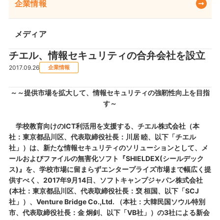
企業情報
メディア
チエル、情報セキュリティの合弁会社を設立
2017.09.26
企業情報
～～提供市場を拡大して、情報セキュリティの強靭性向上を目指
す～
学校教育向けのICT利活用を支援する、チエル株式会社（本
社：東京都品川区、代表取締役社長：川居 睦、以下「チエル
社」）は、新たな情報セキュリティのソリューションとして、メ
ールおよびファイルの無害化ソフト『SHIELDEX(シールデック
ス)』を、学校市場に留まらずエンタープライズ市場まで幅広く提
供すべく、2017年9月14日、ソフトキャンプジャパン株式会社
(本社：東京都品川区、代表取締役社長：裵 桓国、以下「SCJ
社」）、Venture Bridge Co.,Ltd. （本社：大韓民国ソウル特別
市、代表取締役社長：金 炯釗、以下「VB社」）の3社による新会