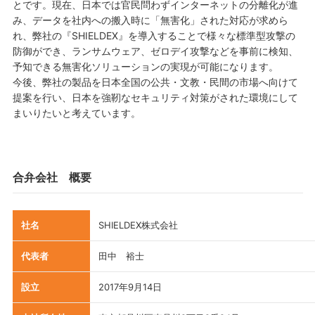
とです。現在、日本では官民問わずインターネットの分離化が進
み、データを社内への搬入時に「無害化」された対応が求めら
れ、弊社の『SHIELDEX』を導入することで様々な標準型攻撃の
防御ができ、ランサムウェア、ゼロデイ攻撃などを事前に検知、
予知できる無害化ソリューションの実現が可能になります。
今後、弊社の製品を日本全国の公共・文教・民間の市場へ向けて
提案を行い、日本を強靭なセキュリティ対策がされた環境にして
まいりたいと考えています。
合弁会社 概要
社名
SHIELDEX株式会社
代表者
田中 裕士
設立
2017年9月14日