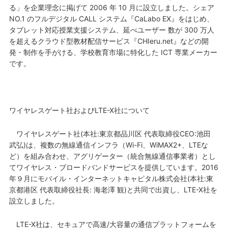
る」を企業理念に掲げて 2006 年 10 月に設立しました。シェア
NO.1 のフルデジタル CALL システム『CaLabo EX』をはじめ、
タブレット対応授業支援システム、延べユーザー 数が 300 万人
を超えるクラウド型教材配信サービス『CHIeru.net』などの開
発・制作を手がける、学校教育市場に特化した ICT 専業メーカー
です。
ワイヤレスゲート社およびLTE-X社について
ワイヤレスゲート社(本社:東京都品川区 代表取締役CEO:池田
武弘)は、複数の無線通信インフラ（Wi-Fi、WiMAX2+、LTEな
ど）を組み合わせ、アグリゲーター（統合無線通信事業者）とし
てワイヤレス・ブロードバンドサービスを提供しています。2016
年９月にモバイル・インターネットキャピタル株式会社(本社:東
京都港区 代表取締役社長: 海老澤 観)と共同で出資し、LTE-X社を
設立しました。
LTE-X社は、セキュアで高速/大容量の通信プラットフォームを