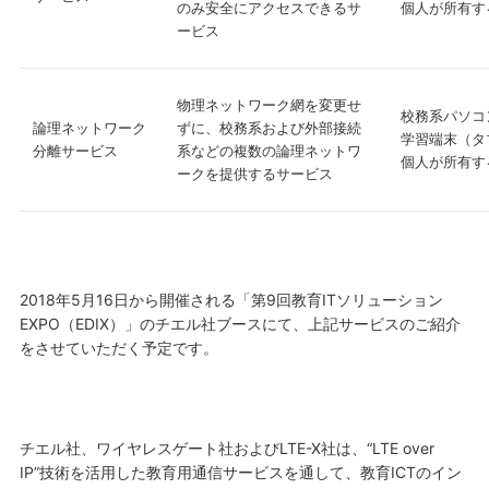
のみ安全にアクセスできるサ
個人が所有す
ービス
物理ネットワーク網を変更せ
校務系パソコ
論理ネットワーク
ずに、校務系および外部接続
学習端末（タ
分離サービス
系などの複数の論理ネットワ
個人が所有す
ークを提供するサービス
2018年5月16日から開催される「第9回教育ITソリューション
EXPO（EDIX）」のチエル社ブースにて、上記サービスのご紹介
をさせていただく予定です。
チエル社、ワイヤレスゲート社およびLTE-X社は、“LTE over
IP”技術を活用した教育用通信サービスを通して、教育ICTのイン