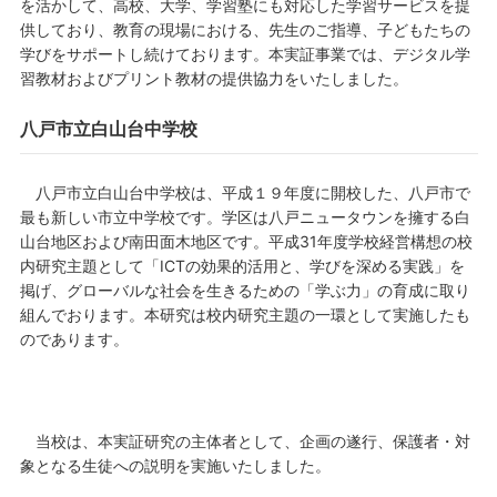
を活かして、高校、大学、学習塾にも対応した学習サービスを提
供しており、教育の現場における、先生のご指導、子どもたちの
学びをサポートし続けております。本実証事業では、デジタル学
習教材およびプリント教材の提供協力をいたしました。
八戸市立白山台中学校
八戸市立白山台中学校は、平成１９年度に開校した、八戸市で
最も新しい市立中学校です。学区は八戸ニュータウンを擁する白
山台地区および南田面木地区です。平成31年度学校経営構想の校
内研究主題として「ICTの効果的活用と、学びを深める実践」を
掲げ、グローバルな社会を生きるための「学ぶ力」の育成に取り
組んでおります。本研究は校内研究主題の一環として実施したも
のであります。
当校は、本実証研究の主体者として、企画の遂行、保護者・対
象となる生徒への説明を実施いたしました。