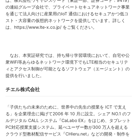
は、株式会社ワイヤレスゲート（東証一部、証券コード：9419）
の連結グループ会社で、プライベートセキュアネットワーク事業
を通じて法人向けに産業用のIoT 通信におけるセキュアかつ低コ
スト・大容量の仮想的ネットワークを提供しています。詳しく
は、https://www.lte-x.co.jp/ をご覧ください。
なお、本実証研究では、持ち帰り学習環境において、自宅や公
衆WiFi等あらゆるネットワーク環境下でもLTE相当のセキュリテ
ィとアクセス制御が可能となるソフトウェア（エージェント）の
提供を行いました。
チエル株式会社
「子供たちの未来のために、世界中の先生の授業を ICT で支え
る」を企業理念に掲げて2006 年 10 月に設立。シェア NO.1 のフ
ルデジタル CALL システム『CaLabo EX』をはじめ、タブレット
PC対応授業支援システム、延べユーザー数が300 万人を超える
クラウド型教材配信サービス『CHIeru.net』などの開発・制作を