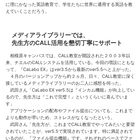
に理にかなった英語教育で、学生たちに世界に通用する英語を教
えていくことだろう。
メディアライブラリーでは、
先生方のCALL活用を懇切丁寧にサポート
相模原キャンパスでは、CALL教室が開設された２００３年以
来、チエルのCALLシステムを活用している。今回の増設にともな
って、『CaLabo EX』はver3.5から最新のver5.5へと上がった。
４月のバージョンアップから約２ヵ月。日々、CALL教室に深く
接しているメディアライブラリーのお二人に感想を伺った。
武田さん「CaLabo EX ver5.5は『インカム機能』が向上してい
るので、先生方は『これで完璧！』というくらいに喜んでいま
す」
アプリケーションの配布やファイル提出についても、これまで
よりも動作が早いため、ストレスがなくなったという。
武田さん「先生方が、これまでCALL教室でやってみたいと要望
されていたことが、ver5.5で実現されています。特に満足されて
いるのが、『ファイル提出機能』です。それぞれのペースでファ