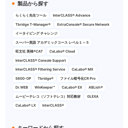
製品から探す
らくらく先生ツール
InterCLASS® Advance
Tbridge T-Manager®
ExtraConsole® Secure Network
イータイピング チャレンジ
スーパー英語 アカデミックコース レベル１～５
旺文社 英検®CAT
CaLabo®︎ Cloud
InterCLASS®︎ Console Support
InterCLASS®︎ Filtering Service
CaLabo® MX
S600-OP
Tbridge®
ファイル暗号化CR Pro
Dr.WEB
WinKeeper™
CaLabo® EX
ABLish®
ムービーテレコ（ソフトテレコ）対応教材
GLEXA
CaLabo® LX
InterCLASS®
キーワードから探す