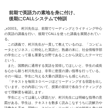
前期で英語力の素地を身に付け、
後期にCALLシステムで特訓
_x0003_ 村川先生は、前期でリーディングとライティング中心
の英語の講義を行い、後期でCALLを使った講義を展開されてい
る。
この講義で、村川先生が一貫して教えているのは、「コンピュ
ータとビジネス」に特化した英語だ。熟慮の末に、社会情報学部
の学生にとって最も重要な分野であることから決定したテーマだ
という。
また、国際的に通用する英語を習得してほしいと、学生の成長
を心から願う村川先生は、非常に密度の濃い指導を行っている。
その一端は、学生に与える大量の課題からも感じられた。
「テキストを毎回３０ページほどリーディングする宿題を出し
ています。その内容について、授業の冒頭で各自ライティングさ
せて理解度を確認します」
学生にとっては厳しい課題だが、村川先生には明確な指導の意
図がある。学生は、テキストを数多く読みこなすうちに読解力や
語彙力を高め、同時に、スピード・リーディングの技術も身に付