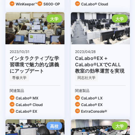
WinKeeper™
S600-OP
CaLabo®︎ Cloud
大学
大学
2023/04/28
2023/10/31
CaLabo®EX＋
インタラクティブな学
CaLabo®LXでCALL
習環境で魅力的な講義
教室の効率運営を実現
にアップデート
専修大学
同志社大学
関連製品
関連製品
CaLabo® MX
CaLabo® LX
CaLabo®︎ Cloud
CaLabo® EX
CaLabo® EX
ExtraConsole®
高校
大学