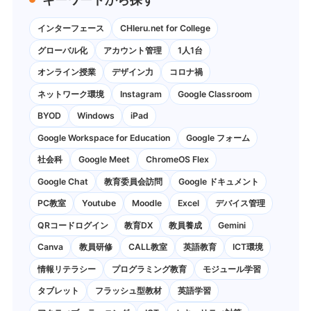
インターフェース
CHIeru.net for College
グローバル化
アカウント管理
1人1台
オンライン授業
デザイン力
コロナ禍
ネットワーク環境
Instagram
Google Classroom
BYOD
Windows
iPad
Google Workspace for Education
Google フォーム
社会科
Google Meet
ChromeOS Flex
Google Chat
教育委員会訪問
Google ドキュメント
PC教室
Youtube
Moodle
Excel
デバイス管理
QRコードログイン
教育DX
教員養成
Gemini
Canva
教員研修
CALL教室
英語教育
ICT環境
情報リテラシー
プログラミング教育
モジュール学習
タブレット
フラッシュ型教材
英語学習