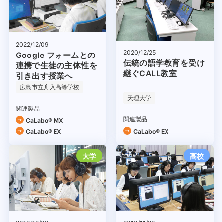
2022/12/09
2020/12/25
Google フォームとの
伝統の語学教育を受け
連携で生徒の主体性を
継ぐCALL教室
引き出す授業へ
広島市立舟入高等学校
天理大学
関連製品
関連製品
CaLabo® MX
CaLabo® EX
CaLabo® EX
大学
高校