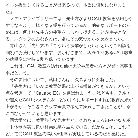
イルを提出して帰ることが出来るので、本当に便利になりまし
た」
メディアライブラリーでは、先生方がよりCALL教室を活用しや
すくなるよう、様々な支援を行っているが、的確なサポートのた
めには、何より先生方の要望をしっかり捉えることが重要とな
る。スタッフのみなさんは、常にその気づかいを欠かさない。
青山さん「先生方の『こういう授業がしたい』というご相談を
個別にお受けしています。おかげさまで、現在１６あるCALL教室
の稼働率は常時８割を保っています」
これは、CALL教室を訪れた他の大学や業者の方々が驚く高稼働
率だという。
その要因について、武田さんは、次のように分析した。
「先生方は『いかに教育効果の上がる授業ができるか』という
点を考慮して『CaLabo EX』を選ばれました。私どもも、先生方
が選んだCALLシステムを、どのようにサポートすれば教育効果が
上がるか、そこをスタッフ全員で考えて実践してきたことが、今
につながっていると思います」
同大学では、教育熱心な先生方と、それを支える細やかなサポ
ート体制が実に良い相乗効果を生んでいる。だからこそ、これほ
どまでにCALL教室の高い稼働率も実現しているのだと感じた。