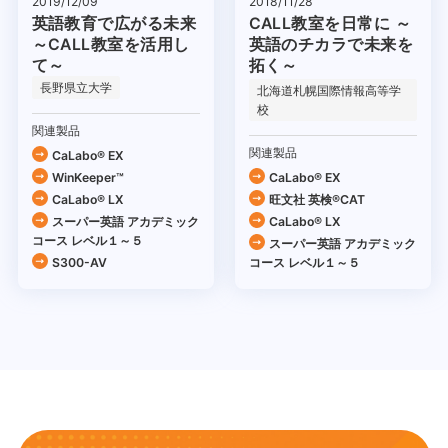
2019/12/09
2018/11/28
英語教育で広がる未来
CALL教室を日常に ～
～CALL教室を活用し
英語のチカラで未来を
て～
拓く～
長野県立大学
北海道札幌国際情報高等学
校
関連製品
関連製品
CaLabo® EX
WinKeeper™
CaLabo® EX
CaLabo® LX
旺文社 英検®CAT
スーパー英語 アカデミック
CaLabo® LX
コース レベル１～５
スーパー英語 アカデミック
S300-AV
コース レベル１～５