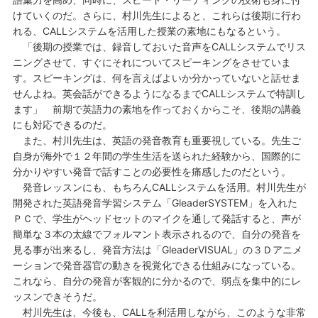
けていくのだ。さらに、村川先生によると、これらは後期に行わ
れる、CALLシステムを活用した授業の素地にもなるという。
「後期の授業では、録音しておいた音声をCALLシステムでリス
ニングさせて、すぐにそれについてスピーキングをさせていま
す。スピーキングは、何を言えばよいか分かっていないと話せま
せんよね。英会話ができるようになるまでCALLシステムで特訓し
ます」 前期で英語力の素地を作っておくからこそ、後期の講義
にも対応できるのだ。
また、村川先生は、英語の発音教育も重要視している。先生ご
自身が海外で１２年間の学生生活を送られた経験から、国際的に
分かりやすい発音で話すことの必要性を痛感したのだという。
発音レッスンにも、もちろんCALLシステムを活用。村川先生が
開発された英語発音学習システム「GleaderSYSTEM」を入れた
ＰＣで、学生がヘッドセットのマイクを通して発話すると、声が
簡単な３本の太線でフォルマント表示されるので、自分の発音を
見る事が出来るし、発音方法は「GleaderVISUAL」の３Ｄアニメ
ーションで発音器官の動きを視覚化できる仕組みになっている。
これなら、自分の発音が客観的に分かるので、弱点を集中的にレ
ッスンできそうだ。
村川先生は、今後も、CALLを利活用しながら、このような非常