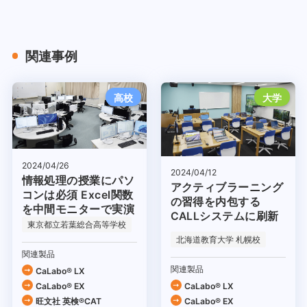
関連事例
高校
大学
2024/04/26
2024/04/12
情報処理の授業にパソ
アクティブラーニング
コンは必須 Excel関数
の習得を内包する
を中間モニターで実演
CALLシステムに刷新
東京都立若葉総合高等学校
北海道教育大学 札幌校
関連製品
関連製品
CaLabo® LX
CaLabo® EX
CaLabo® LX
旺文社 英検®CAT
CaLabo® EX