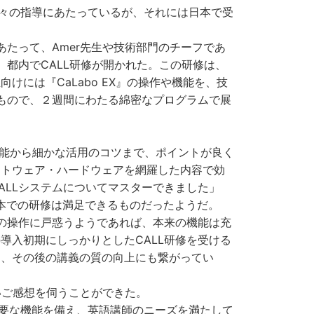
て日々の指導にあたっているが、それには日本で受
たって、Amer先生や技術部門のチーフであ
、都内でCALL研修が開かれた。この研修は、
には『CaLabo EX』の操作や機能を、技
るもので、２週間にわたる綿密なプログラムで展
な機能から細かな活用のコツまで、ポイントが良く
フトウェア・ハードウェアを網羅した内容で効
ALLシステムについてマスターできました」
本での研修は満足できるものだったようだ。
の操作に戸惑うようであれば、本来の機能は充
導入初期にしっかりとしたCALL研修を受ける
く、その後の講義の質の向上にも繋がってい
しいご感想を伺うことができた。
修に必要な機能を備え、英語講師のニーズを満たして