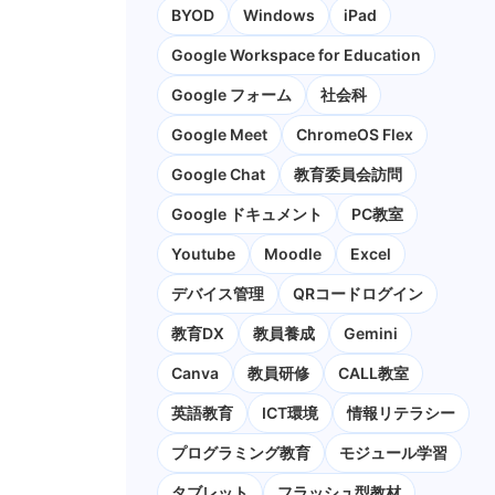
BYOD
Windows
iPad
Google Workspace for Education
Google フォーム
社会科
Google Meet
ChromeOS Flex
Google Chat
教育委員会訪問
Google ドキュメント
PC教室
Youtube
Moodle
Excel
デバイス管理
QRコードログイン
教育DX
教員養成
Gemini
Canva
教員研修
CALL教室
英語教育
ICT環境
情報リテラシー
プログラミング教育
モジュール学習
タブレット
フラッシュ型教材