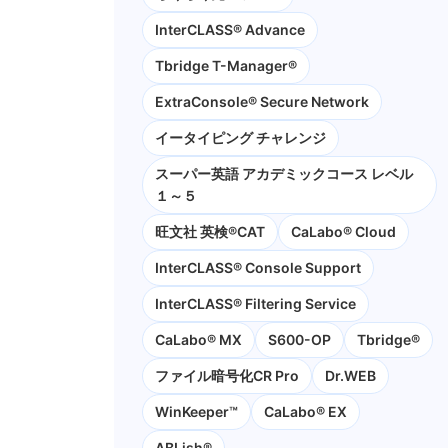
InterCLASS® Advance
Tbridge T-Manager®
ExtraConsole® Secure Network
イータイピング チャレンジ
スーパー英語 アカデミックコース レベル
１～５
旺文社 英検®CAT
CaLabo®︎ Cloud
InterCLASS®︎ Console Support
InterCLASS®︎ Filtering Service
CaLabo® MX
S600-OP
Tbridge®
ファイル暗号化CR Pro
Dr.WEB
WinKeeper™
CaLabo® EX
ABLish®