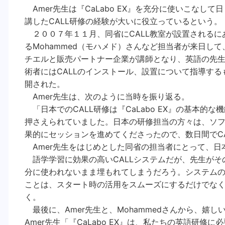
Amer先生は『CaLabo EX』を充分に使いこなし
講したCALL研修の経験が大いに役立っているという。
２００７年１１月、同省にCALL教室が設置されるにあ
るMohammed（モハメド）さんなど担当者が来日して
チエルと販売パートナー企業が講師となり、英語の先生向け
術者にはCALLのインストール、設置について指導す
開された。
Amer先生は、次のように当時を振り返る。
「日本でのCALL研修は『CaLabo EX』の基本的
押さえられていました。日本の研修担当の方々は、ソ
果的にセッションを進めてくださったので、数日間でC
Amer先生をはじめとした同省の担当者にとって、日
語学学習に効果の高いCALLシステムだが、先生がそ
分に使われないまま埋もれてしまうだろう。システムの
ことは、スタート時の活用をスムーズにするだけでな
く。
最後に、Amer先生と、Mohammedさんから、嬉
Amer先生「『CaLabo EX』は、私たちの英語研