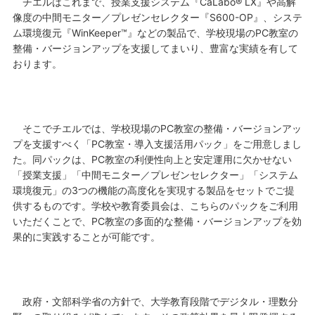
チエルはこれまで、授業支援システム『CaLabo® LX』や高解
像度の中間モニター／プレゼンセレクター『S600-OP』、システ
ム環境復元『WinKeeper™』などの製品で、学校現場のPC教室の
整備・バージョンアップを
支援してまいり、豊富な実績を有して
おります
。
そこでチエルでは、学校現場のPC教室の整備・バージョンアッ
プを支援すべく「PC教室・導入支援活用パック」をご用意しまし
た。同パックは、PC教室の利便性向上と安定運用に欠かせない
「授業支援」「中間モニター／プレゼンセレクター」「システム
環境復元」の3つの機能の高度化を実現する製品をセットでご提
供するものです。学校や教育委員会は、こちらのパックをご利用
いただくことで、PC教室の多面的な整備・バージョンアップを効
果的に実践することが可能です。
政府・文部科学省の方針で、大学教育段階でデジタル・理数分