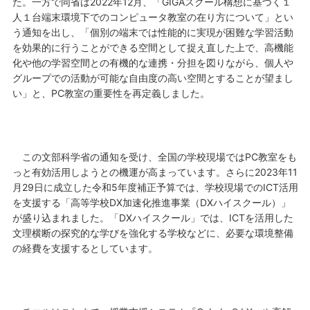
た。一方で同省は2022年12月、「
GIGAスクール構想に基づく１
人１台端末環境下でのコンピュータ教室の在り方について
」とい
う通知を出し、「個別の端末では性能的に実現が困難な学習活動
を効果的に行うことができる空間として捉え直した上で、高機能
化や他の学習空間との有機的な連携・分担を図りながら、個人や
グループでの活動が可能な自由度の高い空間とすることが望まし
い」と、PC教室の重要性を再定義しました。
この文部科学省の通知を受け、全国の学校現場ではPC教室をも
っと有効活用しようとの機運が高まっています。さらに2023年11
月29日に成立した令和5年度補正予算では、学校現場でのICT活用
を支援する「高等学校DX加速化推進事業（DXハイスクール）」
が盛り込まれました。「DXハイスクール」では、ICTを活用した
文理横断の探究的な学びを強化する学校などに、必要な環境整備
の経費を支援するとしています。