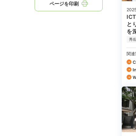
ページを印刷
202
I
と
を
秀
関連
C
I
W