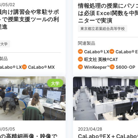
4/05/02
情報処理の授業にパソ
員向け講習会や常駐サポ
は必須 Excel関数を中
トで授業支援ツールの利
ニターで実演
促進
東京都立若葉総合高等学校
関連製品
智大学
CaLabo® LX
CaLabo® 
製品
旺文社 英検®CAT
aLabo® LX
CaLabo® MX
WinKeeper™
S600-OP
大学
2023/04/28
3/05/05
CaLabo®EX＋CaLabo
Kの高精細画像・映像で