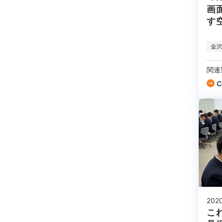
画
す
金
関連
C
202
こ