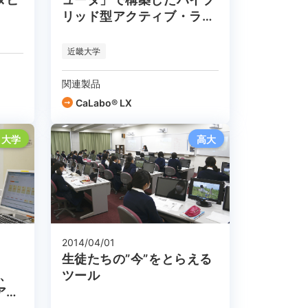
リッド型アクティブ・ラー
ニング教室
近畿大学
関連製品
CaLabo® LX
大学
高大
2014/04/01
生徒たちの”今”をとらえる
た、
ツール
アク