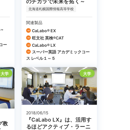
～
のチカラで未来を拓く～
北海道札幌国際情報高等学校
関連製品
r™
CaLabo® EX
旺文社 英検®CAT
コー
CaLabo® LX
スーパー英語 アカデミックコー
ス レベル１～５
大学
大学
2018/06/15
『CaLabo LX』は、活用す
グ教
るほどアクティブ・ラーニ