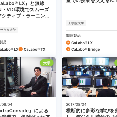
室での授業を支えるIC
aLabo® LX』と無線
AN・VDI環境でスムーズ
アクティブ・ラーニング
室
工学院大学
九州市立大学
関連製品
製品
CaLabo® LX
aLabo® LX
CaLabo® TX
CaLabo® Bridge
大学
7/08/04
2017/08/04
xtraConsole』による
横断的に多彩な学びを
元管理で、煩雑だったア
し、デジタル時代の〝