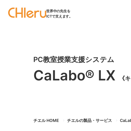
世界中の先生を
ICTで支えます。
PC教室授業支援システム
CaLabo® LX
《キ
チエル HOME
チエルの製品・サービス
CaLa