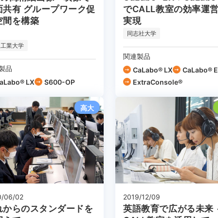
でCALL教室の効率運
面共有 グループワーク促
実現
空間を構築
同志社大学
沢工業大学
関連製品
製品
CaLabo® LX
CaLabo® 
aLabo® LX
S600-OP
ExtraConsole®
高大
0/06/02
2019/12/09
れからのスタンダードを
英語教育で広がる未来 