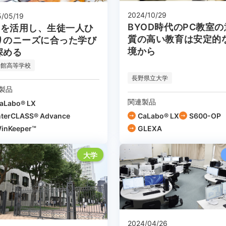
2024/10/29
5/05/19
BYOD時代のPC教室
CTを活用し、生徒一人ひ
質の高い教育は安定的
りのニーズに合った学び
境から
深める
岳館高等学校
長野県立大学
製品
関連製品
aLabo® LX
nterCLASS® Advance
CaLabo® LX
S600-OP
inKeeper™
GLEXA
大学
2024/04/26