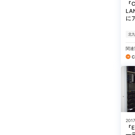
『C
L
に
教
北
関連
C
201
『E
一