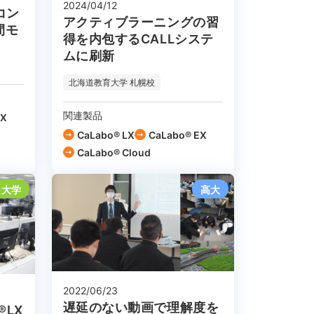
2024/04/12
コン
アクティブラーニングの習
間モ
得を内包するCALLシステ
ムに刷新
北海道教育大学 札幌校
関連製品
EX
CaLabo® LX
CaLabo® EX
CaLabo®︎ Cloud
大学
高大
2022/06/23
遅延のない動画で理解度を
®LX