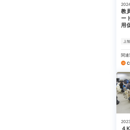
202
教
ー
用
上
関連
C
202
４