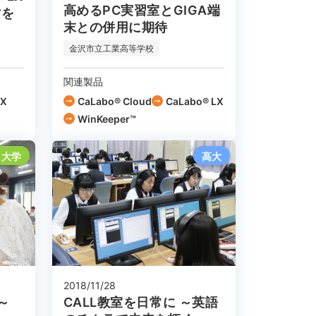
高めるPC実習室とGIGA端
営を
末との併用に期待
金沢市立工業高等学校
関連製品
EX
CaLabo®︎ Cloud
CaLabo® LX
WinKeeper™
大学
高大
2018/11/28
～
CALL教室を日常に ～英語