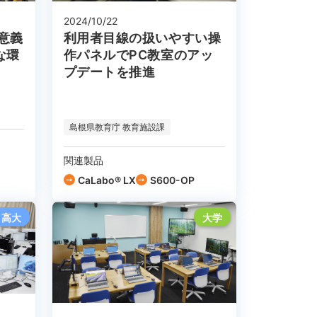
2024/10/22
の意義
利用者目線の扱いやすい操
な環
作パネルでPC教室のアッ
プデートを推進
島根県教育庁 教育施設課
関連製品
CaLabo® LX
S600-OP
高大
大学