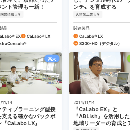
ウント管理も一新！
ンチ〟を育成する
潟国際情報大学
久留米工業大学
製品
関連製品
aLabo® EX
CaLabo® LX
CaLabo® LX
xtraConsole®
S300-HD（デジタル）
高大
/11/14
2014/11/14
クティブラーニング型授
『CaLabo EX』と
を支える確かなバックボ
『ABLish』を活用し
『CaLabo LX』
地域リーダーの育成と