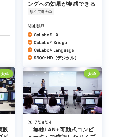
T
ングへの効果が実感できる
県立広島大学
関連製品
CaLabo® LX
CaLabo® Bridge
CaLabo® Language
S300-HD（デジタル）
大学
大学
2017/08/04
実践
「無線LAN+可動式コンピ
ダビ
ュータ」で構築したハイブ