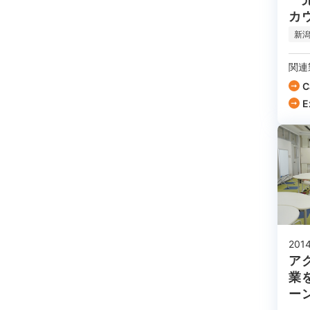
カ
新
関連
C
E
2014
ア
業
ーン