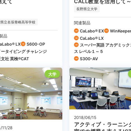
据えて
CALL教室を活用して
長野県立大学
重県立名張青峰高等学校
関連製品
CaLabo® EX
WinKeepe
製品
CaLabo® LX
aLabo® LX
S600-OP
スーパー英語 アカデミック
イータイピング チャレンジ
ス レベル１～５
文社 英検®CAT
S300-AV
大学
2018/06/15
アクティブ・ラーニン
/11/28