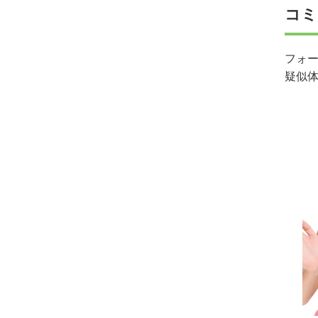
コミ
フォ
疑似