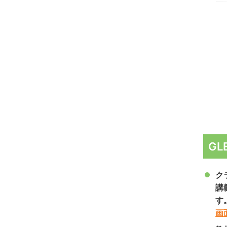
GL
ク
講
す
画