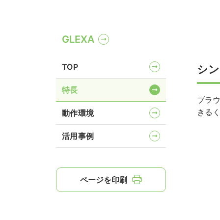
GLEXA
TOP
シン
特長
ブラ
きる
動作環境
活用事例
ページを印刷