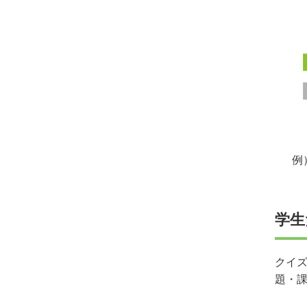
例
学生
クイ
題・