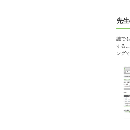
先生
誰で
する
ング