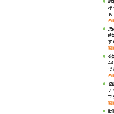
教
様
も
画
成
統
す
画
会
4
で
画
協
チ
で
画
動