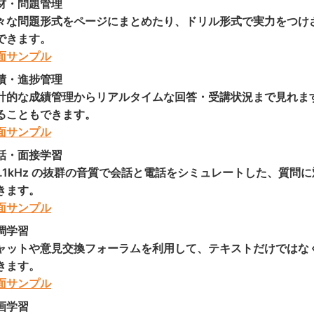
材・問題管理
々な問題形式をページにまとめたり、ドリル形式で実力をつけ
できます。
面サンプル
績・進捗管理
計的な成績管理からリアルタイムな回答・受講状況まで見れます
ることもできます。
面サンプル
話・面接学習
4.1kHz の抜群の音質で会話と電話をシミュレートした、質
きます。
面サンプル
調学習
ャットや意見交換フォーラムを利用して、テキストだけではな
きます。
面サンプル
画学習