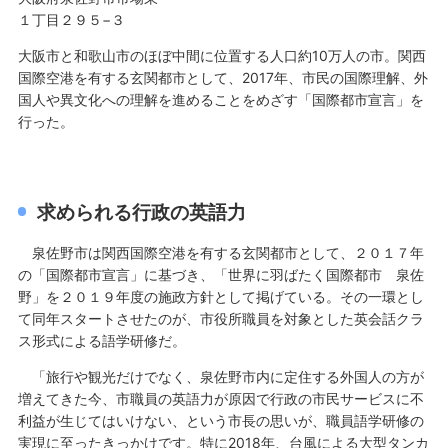
１丁目２９５−３
大阪市と和歌山市のほぼ中間に位置する人口約10万人の市。関西
国際空港を有する玄関都市として、2017年、市民の国際理解、外
国人や異文化への理解を進めることをめざす「国際都市宣言」を
行った。
求められる行政の英語力
泉佐野市は関西国際空港を有する玄関都市として、２０１７年
の「国際都市宣言」に基づき、「世界に羽ばたく国際都市 泉佐
野」を２０１９年度の施政方針として掲げている。その一環とし
て同年スタートさせたのが、市役所職員を対象とした英会話クラ
ス形式による語学研修だ。
「旅行や観光だけでなく、泉佐野市内に定住する外国人の方が
増えてきた今、市職員の英語力が原因で行政の市民サービスに不
利益が生じてはいけない、という市長の思いが、職員語学研修の
実現に至ったきっかけです。特に2018年、台風による大型タンカ