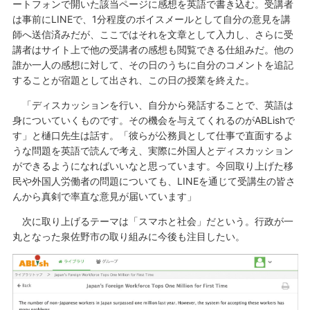
ートフォンで開いた該当ページに感想を英語で書き込む。受講者
は事前にLINEで、1分程度のボイスメールとして自分の意見を講
師へ送信済みだが、ここではそれを文章として入力し、さらに受
講者はサイト上で他の受講者の感想も閲覧できる仕組みだ。他の
誰か一人の感想に対して、その日のうちに自分のコメントを追記
することが宿題として出され、この日の授業を終えた。
「ディスカッションを行い、自分から発話することで、英語は
身についていくものです。その機会を与えてくれるのがABLishで
す」と樋口先生は話す。「彼らが公務員として仕事で直面するよ
うな問題を英語で読んで考え、実際に外国人とディスカッション
ができるようになればいいなと思っています。今回取り上げた移
民や外国人労働者の問題についても、LINEを通じて受講生の皆さ
んから真剣で率直な意見が届いています」
次に取り上げるテーマは「スマホと社会」だという。行政が一
丸となった泉佐野市の取り組みに今後も注目したい。