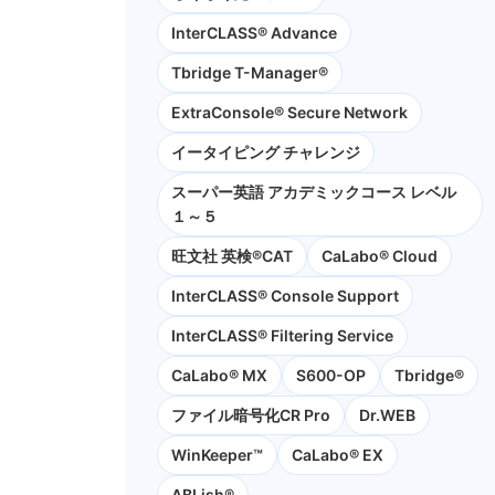
InterCLASS® Advance
Tbridge T-Manager®
ExtraConsole® Secure Network
イータイピング チャレンジ
スーパー英語 アカデミックコース レベル
１～５
旺文社 英検®CAT
CaLabo®︎ Cloud
InterCLASS®︎ Console Support
InterCLASS®︎ Filtering Service
CaLabo® MX
S600-OP
Tbridge®
ファイル暗号化CR Pro
Dr.WEB
WinKeeper™
CaLabo® EX
ABLish®