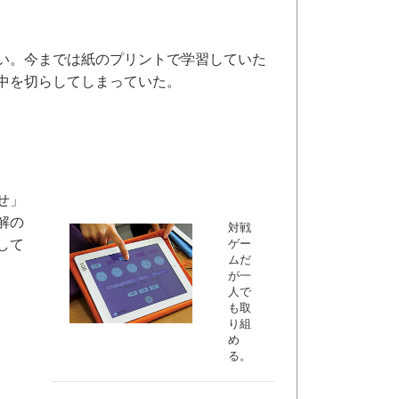
い。今までは紙のプリントで学習していた
中を切らしてしまっていた。
せ」
解の
対戦
して
ゲー
ムだ
が一
人で
も取
り組
め
る。