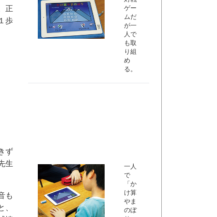
。正
ゲー
ムだ
１歩
が一
人で
も取
り組
め
る。
きず
先生
一人
で
「か
け算
音も
やま
と、
のぼ