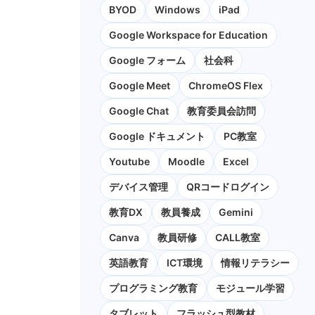
BYOD
Windows
iPad
Google Workspace for Education
Google フォーム
社会科
Google Meet
ChromeOS Flex
Google Chat
教育委員会訪問
Google ドキュメント
PC教室
Youtube
Moodle
Excel
デバイス管理
QRコードログイン
教育DX
教員養成
Gemini
Canva
教員研修
CALL教室
英語教育
ICT環境
情報リテラシー
プログラミング教育
モジュール学習
タブレット
フラッシュ型教材