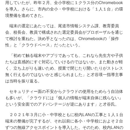
用していたが、昨年２月、全小学校に１クラス分のChromebook
を導入。さらに、市内の全小・中学校における「１人１台」の環
境整備を進めてきた。
端末の選定にあたっては、尾道市情報システム課、教育委員
会、校長会、教員で構成された選定委員会がプロポーザルを通じ
て検討を重ねた。決め手となったのは、Chromebookの「操作
性」と「クラウドベース」だったという。
「初めて触る端末やアプリであっても、これなら先生方や子供
たちは直感的にすぐ対応していけるのではないか。また動きが軽
く、立ち上がりも速いため、授業で閉じたり開いたりがストレス
無く行えるのではないかと感じられました」と才谷瑛一指導主事
は当時を振り返る。
セキュリティー面の不安からクラウドの使用をためらう自治体
も多いが、「クラウドには『個人の情報が端末自体に残らない』
という安全面でのアドバンテージが逆にあります」と才谷氏。
２０２１年３月に小・中学校ともに校内LANの工事と１人１台
端末の整備が完了するが、それ以前に各小・中学校におよそ２台
ずつの無線アクセスポイントを導入した。そのため、校内LANの