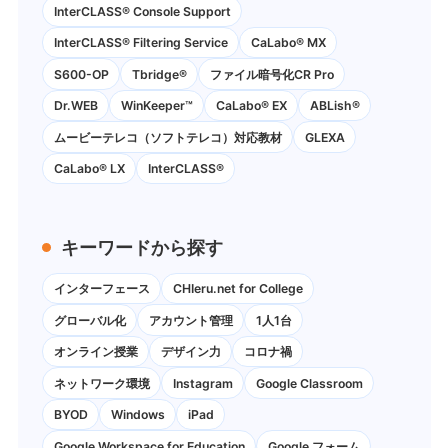
InterCLASS®︎ Console Support
InterCLASS®︎ Filtering Service
CaLabo® MX
S600-OP
Tbridge®
ファイル暗号化CR Pro
Dr.WEB
WinKeeper™
CaLabo® EX
ABLish®
ムービーテレコ（ソフトテレコ）対応教材
GLEXA
CaLabo® LX
InterCLASS®
キーワードから探す
インターフェース
CHIeru.net for College
グローバル化
アカウント管理
1人1台
オンライン授業
デザイン力
コロナ禍
ネットワーク環境
Instagram
Google Classroom
BYOD
Windows
iPad
Google Workspace for Education
Google フォーム