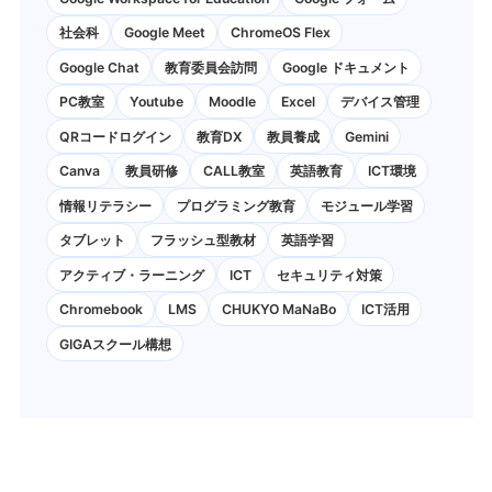
社会科
Google Meet
ChromeOS Flex
Google Chat
教育委員会訪問
Google ドキュメント
PC教室
Youtube
Moodle
Excel
デバイス管理
QRコードログイン
教育DX
教員養成
Gemini
Canva
教員研修
CALL教室
英語教育
ICT環境
情報リテラシー
プログラミング教育
モジュール学習
タブレット
フラッシュ型教材
英語学習
アクティブ・ラーニング
ICT
セキュリティ対策
Chromebook
LMS
CHUKYO MaNaBo
ICT活用
GIGAスクール構想