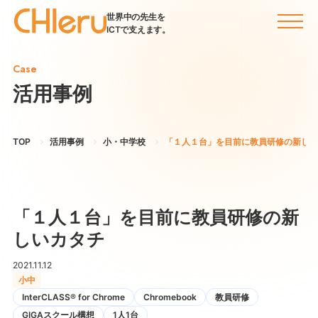
世界中の先生を
ICTで支えます。
Case
活用事例
TOP
活用事例
小・中学校
「１人１台」を目前に教員研修の新しい
「１人１台」を目前に教員研修の新
しいカタチ
2021.11.12
小中
InterCLASS®︎ for Chrome
Chromebook
教員研修
GIGAスクール構想
1人1台