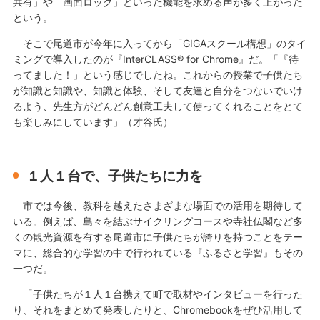
共有」や「画面ロック」といった機能を求める声が多く上がった
という。
そこで尾道市が今年に入ってから「GIGAスクール構想」のタイ
ミングで導入したのが『InterCLASS® for Chrome』だ。「『待
ってました！」という感じでしたね。これからの授業で子供たち
が知識と知識や、知識と体験、そして友達と自分をつないでいけ
るよう、先生方がどんどん創意工夫して使ってくれることをとて
も楽しみにしています」（才谷氏）
１人１台で、子供たちに力を
市では今後、教科を越えたさまざまな場面での活用を期待して
いる。例えば、島々を結ぶサイクリングコースや寺社仏閣など多
くの観光資源を有する尾道市に子供たちが誇りを持つことをテー
マに、総合的な学習の中で行われている『ふるさと学習』もその
一つだ。
「子供たちが１人１台携えて町で取材やインタビューを行った
り、それをまとめて発表したりと、Chromebookをぜひ活用して