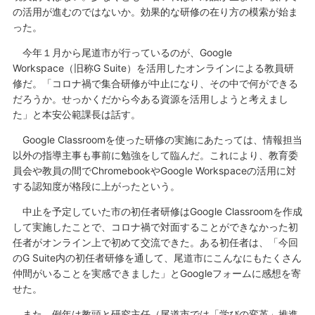
の活用が進むのではないか。効果的な研修の在り方の模索が始ま
った。
今年１月から尾道市が行っているのが、Google
Workspace（旧称G Suite）を活用したオンラインによる教員研
修だ。「コロナ禍で集合研修が中止になり、その中で何ができる
だろうか。せっかくだから今ある資源を活用しようと考えまし
た」と本安公範課長は話す。
Google Classroomを使った研修の実施にあたっては、情報担当
以外の指導主事も事前に勉強をして臨んだ。これにより、教育委
員会や教員の間でChromebookやGoogle Workspaceの活用に対
する認知度が格段に上がったという。
中止を予定していた市の初任者研修はGoogle Classroomを作成
して実施したことで、コロナ禍で対面することができなかった初
任者がオンライン上で初めて交流できた。ある初任者は、「今回
のG Suite内の初任者研修を通して、尾道市にこんなにもたくさん
仲間がいることを実感できました」とGoogleフォームに感想を寄
せた。
また、例年は教頭と研究主任（尾道市では「学びの変革」推進