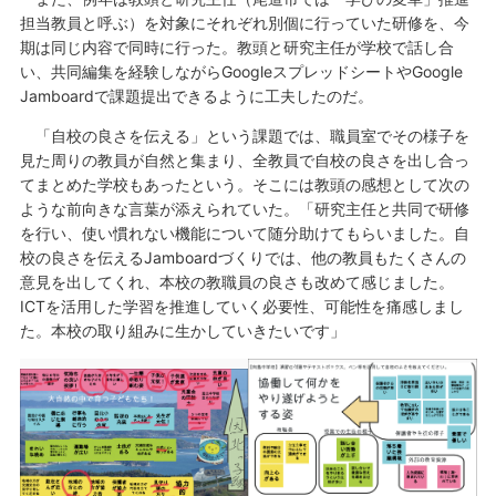
担当教員と呼ぶ）を対象にそれぞれ別個に行っていた研修を、今
期は同じ内容で同時に行った。教頭と研究主任が学校で話し合
い、共同編集を経験しながらGoogleスプレッドシートやGoogle
Jamboardで課題提出できるように工夫したのだ。
「自校の良さを伝える」という課題では、職員室でその様子を
見た周りの教員が自然と集まり、全教員で自校の良さを出し合っ
てまとめた学校もあったという。そこには教頭の感想として次の
ような前向きな言葉が添えられていた。「研究主任と共同で研修
を行い、使い慣れない機能について随分助けてもらいました。自
校の良さを伝えるJamboardづくりでは、他の教員もたくさんの
意見を出してくれ、本校の教職員の良さも改めて感じました。
ICTを活用した学習を推進していく必要性、可能性を痛感しまし
た。本校の取り組みに生かしていきたいです」