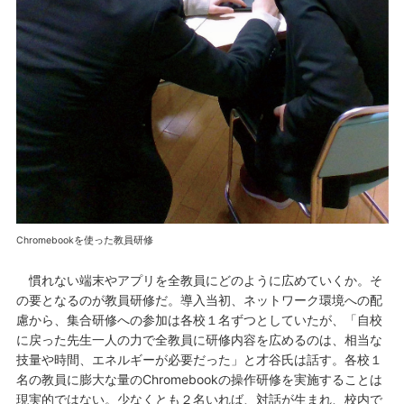
Chromebookを使った教員研修
慣れない端末やアプリを全教員にどのように広めていくか。そ
の要となるのが教員研修だ。導入当初、ネットワーク環境への配
慮から、集合研修への参加は各校１名ずつとしていたが、「自校
に戻った先生一人の力で全教員に研修内容を広めるのは、相当な
技量や時間、エネルギーが必要だった」と才谷氏は話す。各校１
名の教員に膨大な量のChromebookの操作研修を実施することは
現実的ではない。少なくとも２名いれば、対話が生まれ、校内で