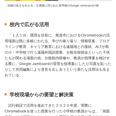
「自校の良さを伝える」を課題に作られた各学校のGoogle Jamboardの例
校内で広がる活用
「１人１台」環境を目前に、尾道市におけるChromebookの活
用場面は既に多岐にわたる。学びの振り返り、情報収集、プログ
ラミング教育、キャリア教育における遠隔地との接続、ALTが島
の小・中学校で行う遠隔外国語授業、分散全校朝会といった子供
たちが関わる場面の他、分散校内研修や、教員が指導案を検討す
る際に、Google Jamboardの背景を指導案にしたり写真を貼った
りして共同編集により意見を出し合うという新たな活用法も生ま
れている。
学校現場からの要望と解決策
試行錯誤で活用を進めてきた２０２０年度、実際に
Chromebookを使った授業を行った小学校の教員からは、「画面