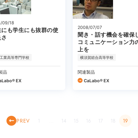
/09/18
2008/07/07
生にも学生にも抜群の使
聞き・話す機会を確保
良さ
コミュニケーション力
上を
工業高等専門学校
横須賀総合高等学校
製品
関連製品
aLabo® EX
CaLabo® EX
PREV
1
…
14
15
16
17
18
19