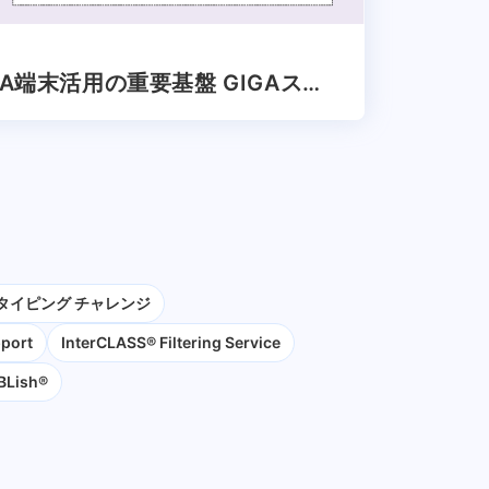
A端末活用の重要基盤 GIGAスク
その重要性は更に高まる
タイピング チャレンジ
pport
InterCLASS®︎ Filtering Service
BLish®