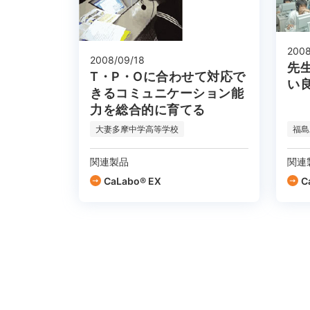
2008
2008/09/18
先
T・P・Oに合わせて対応で
い
きるコミュニケーション能
力を総合的に育てる
大妻多摩中学高等学校
福島
関連製品
関連
CaLabo® EX
C