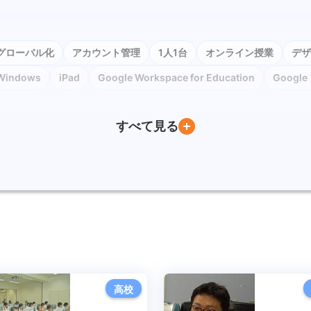
グローバル化
アカウント管理
1人1台
オンライン授業
デザ
Windows
iPad
Google Workspace for Education
Googl
訪問
Google ドキュメント
PC教室
Youtube
Moodle
すべて見る
員研修
CALL教室
英語教育
ICT環境
情報リテラシー
プ
アクティブ・ラーニング
ICT
セキュリティ対策
Chromeboo
高校