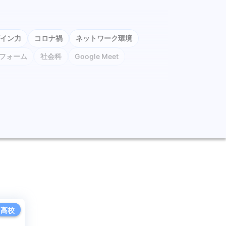
イン力
コロナ禍
ネットワーク環境
e フォーム
社会科
Google Meet
Excel
デバイス管理
QRコードログイン
ログラミング教育
モジュール学習
k
LMS
CHUKYO MaNaBo
ICT活用
高校