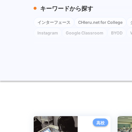
キーワードから探す
インターフェース
CHIeru.net for College
Instagram
Google Classroom
BYOD
ChromeOS Flex
Google Chat
教育委員会
教育DX
教員養成
Gemini
Canva
教
タブレット
フラッシュ型教材
英語学習
GIGAスクール構想
高校