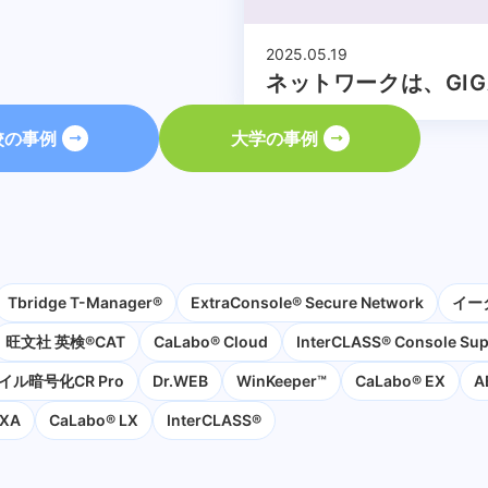
2025.05.19
ネットワークは、GIG
ール構想第二期で、
校の事例
大学の事例
Tbridge T-Manager®
ExtraConsole® Secure Network
イー
旺文社 英検®CAT
CaLabo®︎ Cloud
InterCLASS®︎ Console Su
イル暗号化CR Pro
Dr.WEB
WinKeeper™
CaLabo® EX
A
XA
CaLabo® LX
InterCLASS®