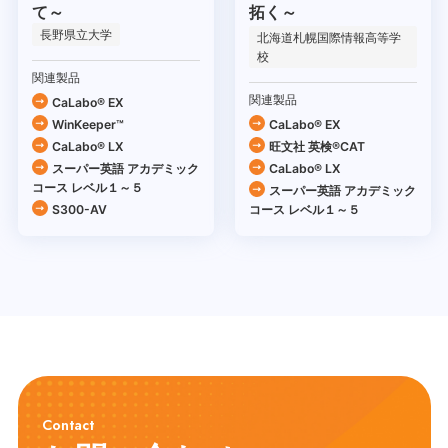
て～
拓く～
長野県立大学
北海道札幌国際情報高等学
校
関連製品
関連製品
CaLabo® EX
WinKeeper™
CaLabo® EX
CaLabo® LX
旺文社 英検®CAT
スーパー英語 アカデミック
CaLabo® LX
コース レベル１～５
スーパー英語 アカデミック
S300-AV
コース レベル１～５
Contact