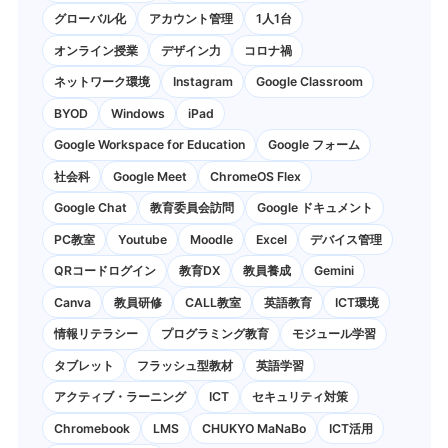
グローバル化
アカウント管理
1人1台
オンライン授業
デザイン力
コロナ禍
ネットワーク環境
Instagram
Google Classroom
BYOD
Windows
iPad
Google Workspace for Education
Google フォーム
社会科
Google Meet
ChromeOS Flex
Google Chat
教育委員会訪問
Google ドキュメント
PC教室
Youtube
Moodle
Excel
デバイス管理
QRコードログイン
教育DX
教員養成
Gemini
Canva
教員研修
CALL教室
英語教育
ICT環境
情報リテラシー
プログラミング教育
モジュール学習
タブレット
フラッシュ型教材
英語学習
アクティブ・ラーニング
ICT
セキュリティ対策
Chromebook
LMS
CHUKYO MaNaBo
ICT活用