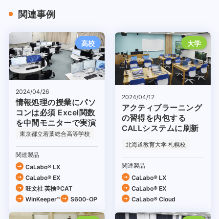
関連事例
高校
大学
2024/04/26
2024/04/12
情報処理の授業にパソ
アクティブラーニング
コンは必須 Excel関数
の習得を内包する
を中間モニターで実演
CALLシステムに刷新
東京都立若葉総合高等学校
北海道教育大学 札幌校
関連製品
関連製品
CaLabo® LX
CaLabo® EX
CaLabo® LX
旺文社 英検®CAT
CaLabo® EX
WinKeeper™
S600-OP
CaLabo®︎ Cloud