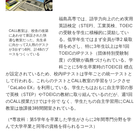
福島高専では、語学力向上のため実用
英語検定（STEP)、工業英検、TOEIC
CALL教室は、校舎の改築
の受験を学生に積極的に奨励してい
にあわせて新設された快
る。低学年生ではまず全員が準2 級取
適な教室だった。先生卓
に向かって2人用のデスク
得をめざし、特に3年生以上は年1回
が3台ずつ8列、計48のブ
TOEICのIPテスト（団体特別受験制
ースをつくっている
度）の受験が義務づけられている。学
科ごとに5年生卒業時のTOEIC目 標点
が設定されているため、校内IPテストは学年ごとの統一テストと
して行われる。これらのテストとCALL教室の学習をリンクさせ
『CaLabo EX』を利用している。学生たちはおもに自主学習の形
で英検（STEP）やTOEICの教材に取り組んでいるのだが、週1回
のCALL授業だけでは十分で なく、学生たちの自主学習用にCALL
教室は放課後3時間開室されている。
（*専攻科：第5学年を卒業した学生がさらに2年間専門分野を学
んで大学卒業と同等の資格を得られるコース）