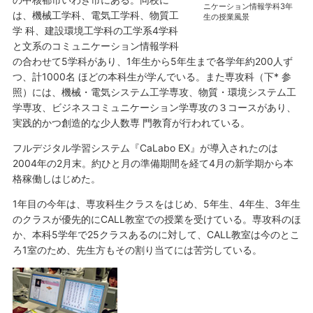
ニケーション情報学科3年
は、機械工学科、電気工学科、物質工
生の授業風景
学 科、建設環境工学科の工学系4学科
と文系のコミュニケーション情報学科
の合わせて5学科があり、1年生から5年生まで各学年約200人ず
つ、計1000名 ほどの本科生が学んでいる。また専攻科（下* 参
照）には、機械・電気システム工学専攻、物質・環境システム工
学専攻、ビジネスコミュニケーション学専攻の３コースがあり、
実践的かつ創造的な少人数専 門教育が行われている。
フルデジタル学習システム『CaLabo EX』が導入されたのは
2004年の2月末。約ひと月の準備期間を経て4月の新学期から本
格稼働しはじめた。
1年目の今年は、専攻科生クラスをはじめ、5年生、4年生、3年生
のクラスが優先的にCALL教室での授業を受けている。専攻科のほ
か、本科5学年で25クラスあるのに対して、CALL教室は今のとこ
ろ1室のため、先生方もその割り当てには苦労している。