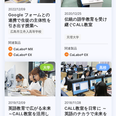
2022/12/09
2020/12/25
Google フォームとの
伝統の語学教育を受け
連携で生徒の主体性を
継ぐCALL教室
引き出す授業へ
広島市立舟入高等学校
天理大学
関連製品
関連製品
CaLabo® MX
CaLabo® EX
CaLabo® EX
大学
高校
2019/12/09
2018/11/28
英語教育で広がる未来
CALL教室を日常に ～
～CALL教室を活用し
英語のチカラで未来を