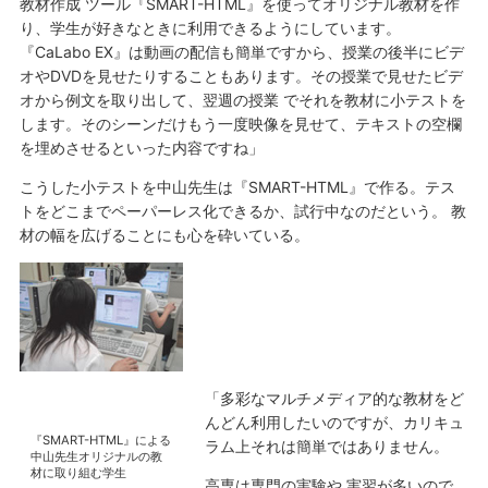
教材作成 ツール『SMART-HTML』を使ってオリジナル教材を作
り、学生が好きなときに利用できるようにしています。
『CaLabo EX』は動画の配信も簡単ですから、授業の後半にビデ
オやDVDを見せたりすることもあります。その授業で見せたビデ
オから例文を取り出して、翌週の授業 でそれを教材に小テストを
します。そのシーンだけもう一度映像を見せて、テキストの空欄
を埋めさせるといった内容ですね」
こうした小テストを中山先生は『SMART-HTML』で作る。テス
トをどこまでペーパーレス化できるか、試行中なのだという。 教
材の幅を広げることにも心を砕いている。
「多彩なマルチメディア的な教材をど
んどん利用したいのですが、カリキュ
『SMART-HTML』による
ラム上それは簡単ではありません。
中山先生オリジナルの教
材に取り組む学生
高専は専門の実験や 実習が多いので、