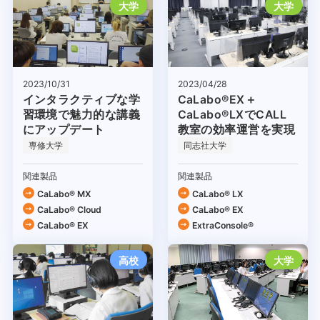
大学
大学
2023/04/28
2023/10/31
CaLabo®EX＋
インタラクティブな学
CaLabo®LXでCALL
習環境で魅力的な講義
教室の効率運営を実現
にアップデート
専修大学
同志社大学
関連製品
関連製品
CaLabo® MX
CaLabo® LX
CaLabo®︎ Cloud
CaLabo® EX
CaLabo® EX
ExtraConsole®
高校
大学