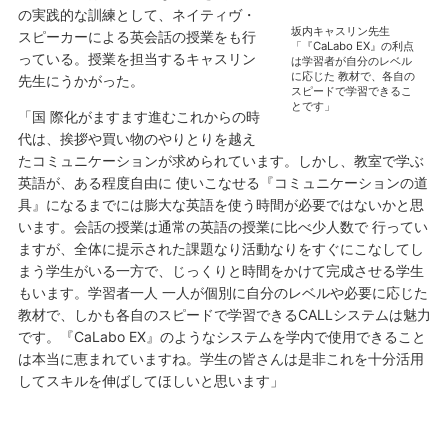
の実践的な訓練として、ネイティヴ・
坂内キャスリン先生
スピーカーによる英会話の授業をも行
「『CaLabo EX』の利点
っている。授業を担当するキャスリン
は学習者が自分のレベル
に応じた 教材で、各自の
先生にうかがった。
スピードで学習できるこ
とです」
「国 際化がますます進むこれからの時
代は、挨拶や買い物のやりとりを越え
たコミュニケーションが求められています。しかし、教室で学ぶ
英語が、ある程度自由に 使いこなせる『コミュニケーションの道
具』になるまでには膨大な英語を使う時間が必要ではないかと思
います。会話の授業は通常の英語の授業に比べ少人数で 行ってい
ますが、全体に提示された課題なり活動なりをすぐにこなしてし
まう学生がいる一方で、じっくりと時間をかけて完成させる学生
もいます。学習者一人 一人が個別に自分のレベルや必要に応じた
教材で、しかも各自のスピードで学習できるCALLシステムは魅力
です。『CaLabo EX』のようなシステムを学内で使用できること
は本当に恵まれていますね。学生の皆さんは是非これを十分活用
してスキルを伸ばしてほしいと思います」