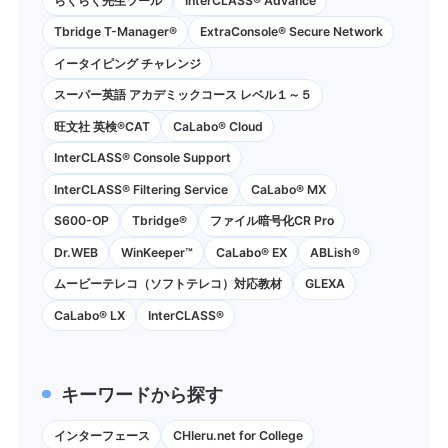
らくらく先生ツール
InterCLASS® Advance
Tbridge T-Manager®
ExtraConsole® Secure Network
イータイピング チャレンジ
スーパー英語 アカデミックコース レベル１～５
旺文社 英検®CAT
CaLabo®︎ Cloud
InterCLASS®︎ Console Support
InterCLASS®︎ Filtering Service
CaLabo® MX
S600-OP
Tbridge®
ファイル暗号化CR Pro
Dr.WEB
WinKeeper™
CaLabo® EX
ABLish®
ムービーテレコ（ソフトテレコ）対応教材
GLEXA
CaLabo® LX
InterCLASS®
キーワードから探す
インターフェース
CHIeru.net for College