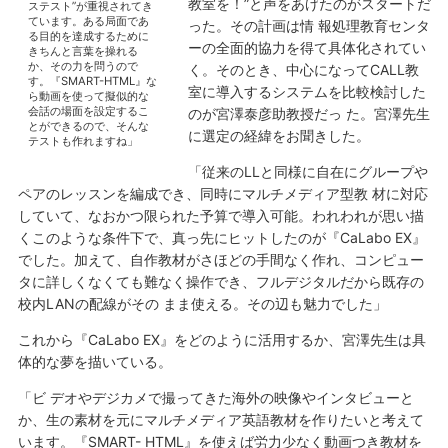
教室を！”と声をあげたのがスタートだ
ステスト”が重視されてき
ています。ある局面であ
った。その計画は情 報処理教育センタ
る目的を達成するために
ーの全面的協力を得て具体化されてい
きちんと言葉を操れる
か、その力を問うので
く。そのとき、中心になってCALL教
す。『SMART-HTML』な
室に導入するシステムを比較検討した
ら動画を使って擬似的な
会話の場面を設定するこ
のが宮澤泰彦助教授だっ た。宮澤先生
とができるので、そんな
に選定の経緯をお聞きした。
テストも作れますね」
「従来のLLと同様に自在にグループや
ペアのレッスンを編成でき、同時にマルチメディア型教 材に対応
していて、なおかつ限られた予算で導入可能。われわれが思い描
くこのような条件下で、真っ先にヒットしたのが『CaLabo EX』
でした。加えて、自作教材がさほどの手間なく作れ、コンピュー
タに詳しくなくても難なく操作でき、フルデジタルだから既存の
校内LANの配線がその まま使える。その辺も魅力でした」
これから『CaLabo EX』をどのように活用するか、宮澤先生は具
体的な夢を描いている。
「ビ デオやデジカメで撮ってきた海外の映像やインタビューと
か、生の素材を元にマルチメディア英語教材を作りたいと考えて
います。『SMART- HTML』を使えば労力少なく動画つき教材を