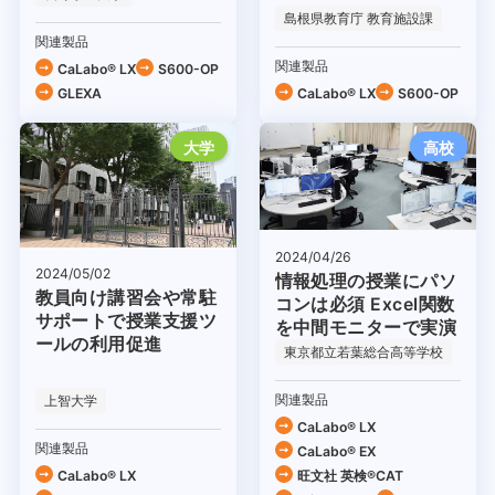
島根県教育庁 教育施設課
関連製品
関連製品
CaLabo® LX
S600-OP
GLEXA
CaLabo® LX
S600-OP
大学
高校
2024/04/26
2024/05/02
情報処理の授業にパソ
教員向け講習会や常駐
コンは必須 Excel関数
サポートで授業支援ツ
を中間モニターで実演
ールの利用促進
東京都立若葉総合高等学校
関連製品
上智大学
CaLabo® LX
関連製品
CaLabo® EX
CaLabo® LX
旺文社 英検®CAT