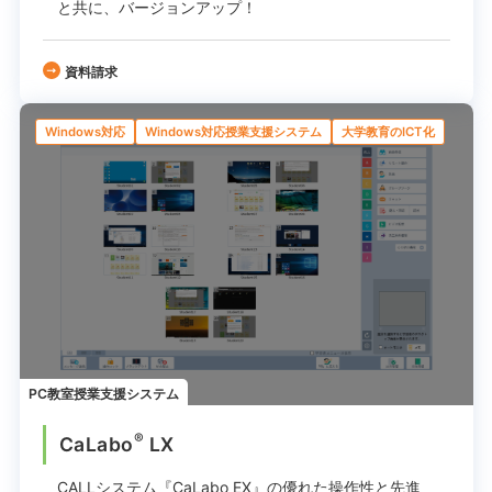
と共に、バージョンアップ！
資料請求
Windows対応
Windows対応授業支援システム
大学教育のICT化
PC教室授業支援システム
®
CaLabo
LX
CALLシステム『CaLabo EX』の
優れた操作性と先進