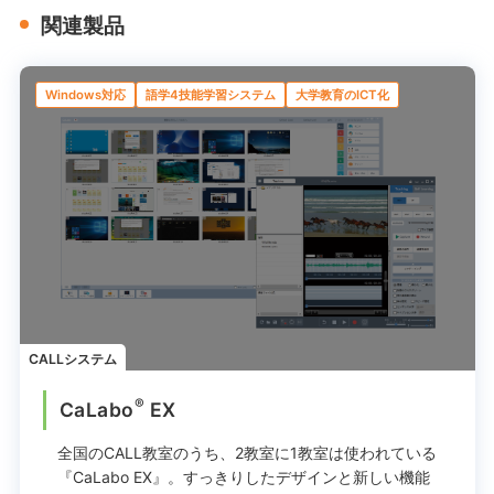
関連製品
Windows対応
語学4技能学習システム
大学教育のICT化
CALLシステム
®
CaLabo
EX
全国のCALL教室のうち、2教室に1教室は使われている
『CaLabo EX』。
すっきりしたデザインと新しい機能