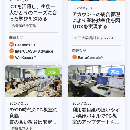
2025/05/19
ICTを活用し、生徒一
2025/05/06
人ひとりのニーズに合
アカウントの統合管理
った学びを深める
により業務効率化を図
秀岳館高等学校
りDXを実現する
関連製品
立正大学 品川キャンパス
CaLabo® LX
関連製品
InterCLASS® Advance
WinKeeper™
ExtraConsole®
大学
高校
2024/10/29
2024/10/22
BYOD時代のPC教室の
利用者目線の扱いやす
意義
い操作パネルでPC教
質の高い教育は安定的
室のアップデートを推
な環境から
進
長野県立大学