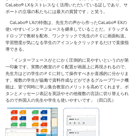
CaLabo® LXをストレスなく活用いただいている証しであり、サ
ポートの立場の私たちには最大の賞賛です」と笑う。
CaLabo® LXの特徴は、先生方の声から作ったCaLabo® EXの
使いやすいインターフェースを継承していることだ。ドラッグ＆
ドロップで教材を配布、ワンクリックで先生のＰＣに画面転送。
学習態度が気になる学生のアイコンをクリックするだけで直接指
導できる。
「インターフェースがとにかく圧倒的に見やすいというのが第
一印象です。実際の教室のＰＣ配置が画面上に再現されるので、
先生方はどの学生のＰＣに対して操作すべきか直感的に分かりま
す。複数の学生が協働で資料作成などができるグループワーク機
能は、皆で同時に学ぶ集合教室のメリットを高めてくれます。ボ
タンとメッセージ表記を英語やその他複数の言語に切り替えられ
るので外国人の先生や学生も使いやすいです」（田口氏）