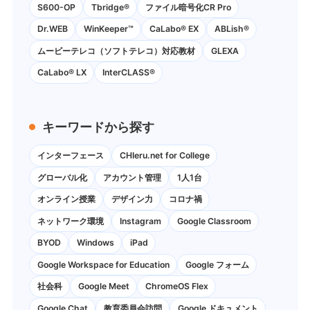
S600-OP
Tbridge®
ファイル暗号化CR Pro
Dr.WEB
WinKeeper™
CaLabo® EX
ABLish®
ムービーテレコ（ソフトテレコ）対応教材
GLEXA
CaLabo® LX
InterCLASS®
キーワードから探す
インターフェース
CHIeru.net for College
グローバル化
アカウント管理
1人1台
オンライン授業
デザイン力
コロナ禍
ネットワーク環境
Instagram
Google Classroom
BYOD
Windows
iPad
Google Workspace for Education
Google フォーム
社会科
Google Meet
ChromeOS Flex
Google Chat
教育委員会訪問
Google ドキュメント