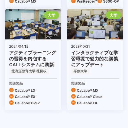
CaLabo® MX
WinKeeper™
S600-OP
大学
大学
2024/04/12
2023/10/31
アクティブラーニング
インタラクティブな学
の習得を内包する
習環境で魅力的な講義
CALLシステムに刷新
にアップデート
北海道教育大学 札幌校
専修大学
関連製品
関連製品
CaLabo® LX
CaLabo® MX
CaLabo® EX
CaLabo®︎ Cloud
CaLabo®︎ Cloud
CaLabo® EX