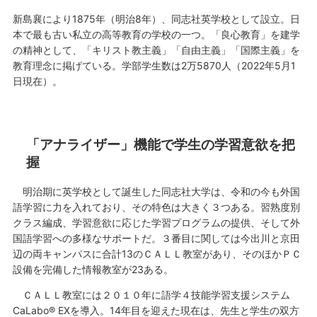
新島襄により1875年（明治8年）、同志社英学校として設立。日
本で最も古い私立の高等教育の学校の一つ。「良心教育」を建学
の精神として、「キリスト教主義」「自由主義」「国際主義」を
教育理念に掲げている。学部学生数は2万5870人（2022年5月1
日現在）。
「アナライザー」機能で学生の学習意欲を把
握
明治期に英学校として誕生した同志社大学は、令和の今も外国
語学習に力を入れており、その特色は大きく３つある。習熟度別
クラス編成、学習意欲に応じた学習プログラムの提供、そして外
国語学習への多様なサポートだ。３番目に関しては今出川と京田
辺の両キャンパスに合計13のＣＡＬＬ教室があり、そのほかＰＣ
設備を完備した情報教室が23ある。
ＣＡＬＬ教室には２０１０年に語学４技能学習支援システム
CaLabo® EXを導入。14年目を迎えた現在は、先生と学生の双方