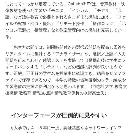
にとってすっかり定着している。CaLabo® EXは、音声教材・映
像教材を使った学習や「モニタ」「インカム」「モデル」「会
話」など語学教育で必要とされるさまざまな機能に加え、「ファ
イルの配布・回収・提出」「リモート操作」「操作ロック」「パ
ソコン電源の一括管理」など教室管理向けの機能も充実してい
る。
「先生方の間では、制限時間付きの選択式問題を配布し回答を
リアルタイムに集計する『アナライザー』や、選択／正誤／入力
問題を組み合わせた確認テストを実施して自動採点後に学生にフ
ィードバックする『小テスト』などの機能の評判が良いようで
す。正解／不正解の学生名を授業中に確認でき、結果をＣＳＶフ
ァイルで保存できるので、本学の特徴の習熟度別のクラス編成や
学習意欲の把握に便利だからと思われます」（同志社大学 教育支
援機構 教務部 情報支援課 情報教育係長の水野高士氏）
インターフェースが圧倒的に見やすい
同大学では４～５年に一度、認証基盤やネットワークインフ