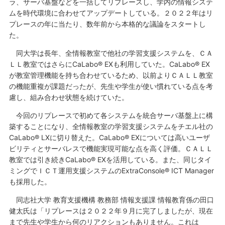
ラ、サーバ基盤などを一括してリプレースし、学内の情報システ
ムを時代環境に合わせてアップデートしている。２０２２年はリ
プレースの年に当たり、数年前から本格的な議論をスタートし
た。
同大学は長年、全情報教室で他社の学習支援システムを、ＣＡ
ＬＬ教室ではさらにCaLabo® EXも利用していた。CaLabo® EX
が教室管理機能を持ち合わせているため、以前よりＣＡＬＬ教室
の機能重複が課題だったが、先生や学生が使い慣れている点を考
慮し、組み合わせ状態を続けていた。
今回のリプレースで初めて各システムを統合サーバ基盤上に構
築することになり、全情報教室の学習支援システムをチエル社の
CaLabo® LXに切り替えた。CaLabo® EXについては高いユーザ
ビリティとサーバレスで機能実現可能な点を高く評価。ＣＡＬＬ
教室では引き続きCaLabo® EXを活用している。また、同じタイ
ミングでＩＣＴ運用支援システムのExtraConsole® ICT Manager
も採用した。
同志社大学 教育支援機構 教務部 情報支援課 情報教育係の田口
健太氏は「リプレースは２０２２年９月に完了しましたが、現在
まで先生や学生から何のリアクションもありません。これは