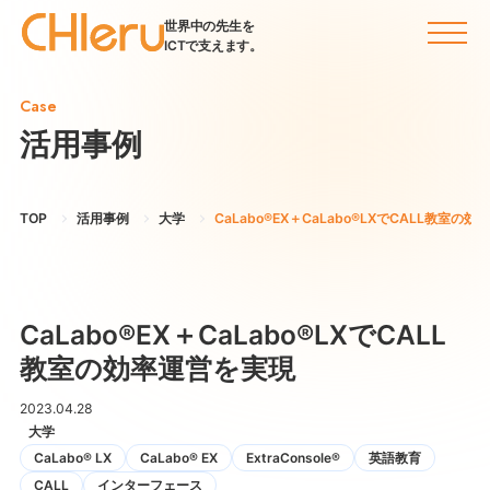
世界中の先生を
ICTで支えます。
Case
活用事例
TOP
活用事例
大学
CaLabo®EX＋CaLabo®LXでCALL教室の
CaLabo®EX＋CaLabo®LXでCALL
教室の効率運営を実現
2023.04.28
大学
CaLabo® LX
CaLabo® EX
ExtraConsole®
英語教育
CALL
インターフェース