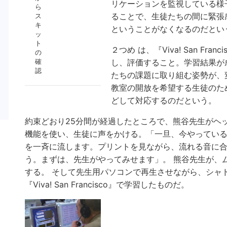
リケーションを監視している様子
ら
ることで、生徒たちの間に緊張
ス
キ
ということがなくなるのだとい
ッ
ト
２つめ は、『Viva! San F
の
確
し、評価すること。学習結果が
認
たちの課題に取り組む姿勢が、
教室の開放を希望する生徒のた
どして対応するのだという。
約束どおり25分間が経過したところで、熊谷先生がヘッド
機能を使い、生徒に声をかける。「一旦、今やっている
を一斉に流します。プリントを見ながら、流れる音に合
う。まずは、先生がやってみせます」。 熊谷先生が、
する。 そして先生用パソコンで再生させながら、シャ
『Viva! San Francisco』で学習したものだ。