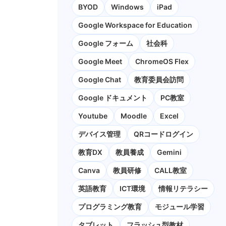
BYOD
Windows
iPad
Google Workspace for Education
Google フォーム
社会科
Google Meet
ChromeOS Flex
Google Chat
教育委員会訪問
Google ドキュメント
PC教室
Youtube
Moodle
Excel
デバイス管理
QRコードログイン
教育DX
教員養成
Gemini
Canva
教員研修
CALL教室
英語教育
ICT環境
情報リテラシー
プログラミング教育
モジュール学習
タブレット
フラッシュ型教材