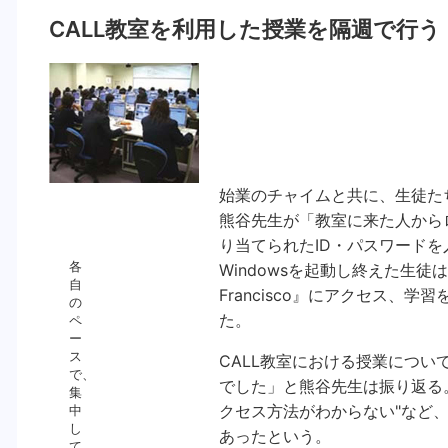
CALL教室を利用した授業を隔週で行う
始業のチャイムと共に、生徒た
熊谷先生が「教室に来た人から
り当てられたID・パスワードを
各
Windowsを起動し終えた生徒は
自
Francisco』にアクセス、
の
た。
ペ
ー
ス
CALL教室における授業につ
で、
でした」と熊谷先生は振り返る。"パ
集
クセス方法がわからない"など
中
し
あったという。
て