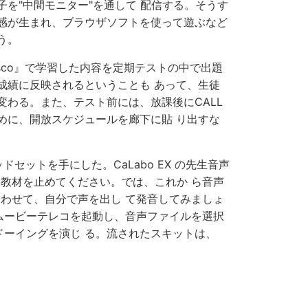
を"中間モニター"を通して 配信する。そうす
感が生まれ、ブラウザソフトを使って遊ぶなど
う。
rancisco』で学習した内容を定期テストの中で出題
成績に反映されるということも あって、生徒
変わる。また、テスト前には、放課後にCALL
めに、開放スケジュールを廊下に貼 り出すな
セットを手にした。CaLabo EX の先生音声
教材を止めてください。では、これか ら音声
わせて、自分で声を出し て発音してみましょ
ムービーテレコを起動し、音声ファイルを選択
ドーイングを演じ る。流されたスキットは、