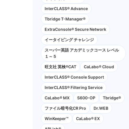
InterCLASS® Advance
Tbridge T-Manager®
ExtraConsole® Secure Network
イータイピング チャレンジ
スーパー英語 アカデミックコース レベル
１～５
旺文社 英検®CAT
CaLabo®︎ Cloud
InterCLASS®︎ Console Support
InterCLASS®︎ Filtering Service
CaLabo® MX
S600-OP
Tbridge®
ファイル暗号化CR Pro
Dr.WEB
WinKeeper™
CaLabo® EX
ABLish®