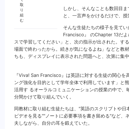
取
しかし、そんなことも数回目ま
り
組
と、一言声をかけるだけで、授
む
そんな生徒たちの様子を見ていた熊
Francisco』 のChapter
スで学習してください」と、次の指示が出された。す
場面で終わったから。続きが気になるよね」などと教
ちも、ディスプレイに表示された問題へと、次第に集中
『Viva! San Francisco』は英語に対する生徒の関
ング強化を目的として学年全体で利用しています」と熊
活用す るオーラルコミュニケーションの授業の中で、毎
分間かけて取り組んでいく。
同教材に取り組む生徒たちは、"英語のスクリプトや日
ビデオを見る""ノートに必要事項を書き留める"など
夫しながら、自分の耳を鍛えていた。