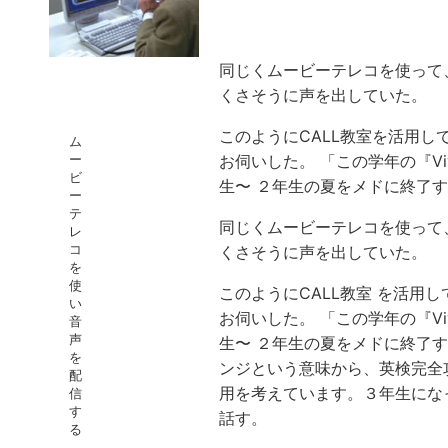
同じくムービーテレコを使って
くさそうに声を出していた。
このようにCALL教室を活用
ム
ー
お伺いした。 「この学年の『Viva
ビ
生〜 ２年生の夏をメドに終了
ー
テ
同じくムービーテレコを使って
レ
コ
くさそうに声を出していた。
を
使
このようにCALL教室 を活用
い
お伺いした。 「この学年の『Viva
音
声
生〜 ２年生の夏をメドに終了
を
ンジという意味から、英検完全攻略
配
用を考えています。３年生にな
信
す
話す。
る