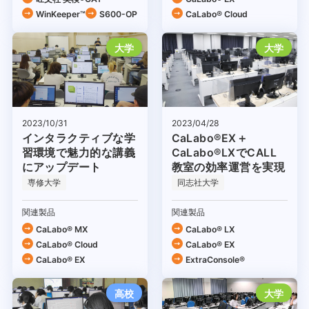
WinKeeper™
S600-OP
CaLabo®︎ Cloud
大学
大学
2023/04/28
2023/10/31
CaLabo®EX＋
インタラクティブな学
CaLabo®LXでCALL
習環境で魅力的な講義
教室の効率運営を実現
にアップデート
専修大学
同志社大学
関連製品
関連製品
CaLabo® MX
CaLabo® LX
CaLabo®︎ Cloud
CaLabo® EX
CaLabo® EX
ExtraConsole®
高校
大学