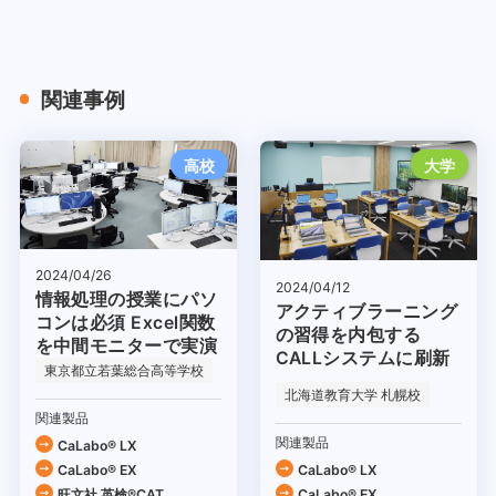
関連事例
高校
大学
2024/04/26
2024/04/12
情報処理の授業にパソ
アクティブラーニング
コンは必須 Excel関数
の習得を内包する
を中間モニターで実演
CALLシステムに刷新
東京都立若葉総合高等学校
北海道教育大学 札幌校
関連製品
関連製品
CaLabo® LX
CaLabo® EX
CaLabo® LX
旺文社 英検®CAT
CaLabo® EX