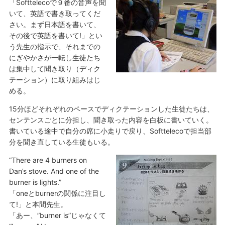
「Softtelecoで９番の音声を聞
いて、英語で書き取ってくだ
さい。まず日本語を書いて、
その後で英語を書いて!」とい
う先生の指示で、それまでの
にぎやかさが一転し生徒たち
は集中して聞き取り（ディク
テーション）に取り組みはじ
める。
15分ほどそれぞれのペースでディクテーションした生徒たちは、
センテンスごとに分担し、聞き取った内容を白板に書いていく。
書いている途中で自分の席に小走りで戻り、Softtelecoで担当部
分を聞き直している生徒もいる。
“There are 4 burners on
Dan’s stove. And one of the
burner is lights.”
「oneとburnerの関係に注目し
て!」と本間先生。
「あー、”burner is”じゃなくて