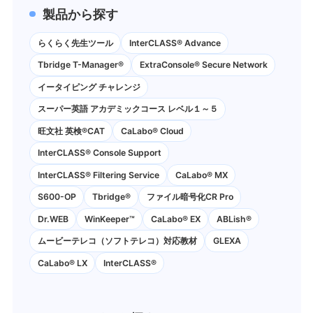
製品から探す
らくらく先生ツール
InterCLASS® Advance
Tbridge T-Manager®
ExtraConsole® Secure Network
イータイピング チャレンジ
スーパー英語 アカデミックコース レベル１～５
旺文社 英検®CAT
CaLabo®︎ Cloud
InterCLASS®︎ Console Support
InterCLASS®︎ Filtering Service
CaLabo® MX
S600-OP
Tbridge®
ファイル暗号化CR Pro
Dr.WEB
WinKeeper™
CaLabo® EX
ABLish®
ムービーテレコ（ソフトテレコ）対応教材
GLEXA
CaLabo® LX
InterCLASS®