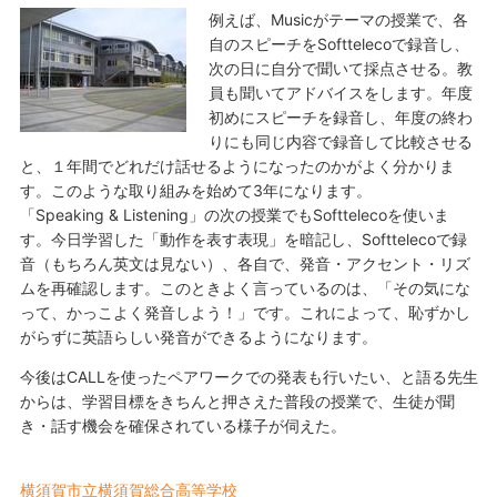
例えば、Musicがテーマの授業で、各
自のスピーチをSofttelecoで録音し、
次の日に自分で聞いて採点させる。教
員も聞いてアドバイスをします。年度
初めにスピーチを録音し、年度の終わ
りにも同じ内容で録音して比較させる
と、１年間でどれだけ話せるようになったのかがよく分かりま
す。このような取り組みを始めて3年になります。
「Speaking & Listening」の次の授業でもSofttelecoを使いま
す。今日学習した「動作を表す表現」を暗記し、Softtelecoで録
音（もちろん英文は見ない）、各自で、発音・アクセント・リズ
ムを再確認します。このときよく言っているのは、「その気にな
って、かっこよく発音しよう！」です。これによって、恥ずかし
がらずに英語らしい発音ができるようになります。
今後はCALLを使ったペアワークでの発表も行いたい、と語る先生
からは、学習目標をきちんと押さえた普段の授業で、生徒が聞
き・話す機会を確保されている様子が伺えた。
横須賀市立横須賀総合高等学校