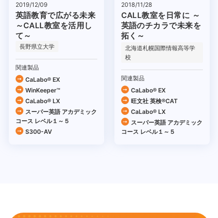
2019/12/09
2018/11/28
英語教育で広がる未来
CALL教室を日常に ～
～CALL教室を活用し
英語のチカラで未来を
て～
拓く～
長野県立大学
北海道札幌国際情報高等学
校
関連製品
関連製品
CaLabo® EX
WinKeeper™
CaLabo® EX
CaLabo® LX
旺文社 英検®CAT
スーパー英語 アカデミック
CaLabo® LX
コース レベル１～５
スーパー英語 アカデミック
S300-AV
コース レベル１～５