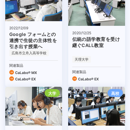
2022/12/09
2020/12/25
Google フォームとの
伝統の語学教育を受け
連携で生徒の主体性を
継ぐCALL教室
引き出す授業へ
広島市立舟入高等学校
天理大学
関連製品
関連製品
CaLabo® MX
CaLabo® EX
CaLabo® EX
大学
高校