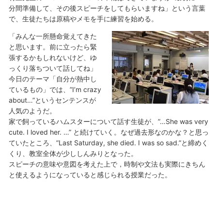
分間準備して、その後スピーチをしてもらいますね」という言葉
で、生徒たちは原稿やメモを手に練習を始める。
「みんな一所懸命覚えてきた
と思います。前に立ったら緊
張するかもしれないけど、ゆ
っくり落ちついて話してね」
今日のテーマ「自分が熱中し
ているもの」では、”I’m crazy
about…”というセンテンスが
人気のようだ。
家で飼っているハムスターについて話す生徒が、”…She was very
cute. I loved her. …” と続けていく。なぜ過去形なのかな？と思っ
ていたところ、”Last Saturday, she died. I was so sad.”と締めく
くり、教室全体が少ししんみりとなった。
スピーチの意味や意図を考えた上で，時制や文法も実際にきちん
と使えるようになっていると感じられる授業だった。