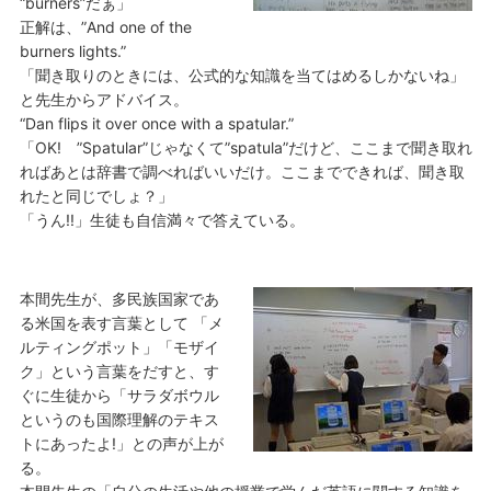
“burners”だぁ」
正解は、”And one of the
burners lights.”
「聞き取りのときには、公式的な知識を当てはめるしかないね」
と先生からアドバイス。
“Dan flips it over once with a spatular.”
「OK! ”Spatular”じゃなくて”spatula”だけど、ここまで聞き取れ
ればあとは辞書で調べればいいだけ。ここまでできれば、聞き取
れたと同じでしょ？」
「うん!!」生徒も自信満々で答えている。
本間先生が、多民族国家であ
る米国を表す言葉として 「メ
ルティングポット」「モザイ
ク」という言葉をだすと、す
ぐに生徒から「サラダボウル
というのも国際理解のテキス
トにあったよ!」との声が上が
る。