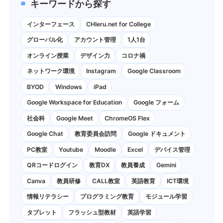
キーワードから探す
インターフェース
CHIeru.net for College
グローバル化
アカウント管理
1人1台
オンライン授業
デザイン力
コロナ禍
ネットワーク環境
Instagram
Google Classroom
BYOD
Windows
iPad
Google Workspace for Education
Google フォーム
社会科
Google Meet
ChromeOS Flex
Google Chat
教育委員会訪問
Google ドキュメント
PC教室
Youtube
Moodle
Excel
デバイス管理
QRコードログイン
教育DX
教員養成
Gemini
Canva
教員研修
CALL教室
英語教育
ICT環境
情報リテラシー
プログラミング教育
モジュール学習
タブレット
フラッシュ型教材
英語学習