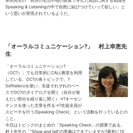
本間先生の「自分の生活や他の授業で学んだ英語に関する知識を
Speaking & Listeningの中で自然に結びつけていって欲しい」と
いう思いが実現されているようだ。
「オーラルコミュニケーション?」 村上幸恵先
生
「オーラルコミュニケーション?
（OC?）」でも日常的にCALL教室を利用
している。OC?の各トピックで、?
Softtelecoを使い、生徒それぞれのペー
スでOC?のダイアログを聞く（自分が覚
えたい部分を繰り返し聞く）→?キーセン
テンスを使った文章を作る→?生徒全員が
スピーチを行う(Speaking Check)、という活動を行っているとの
こと。
今日はトピックのまとめの「Speaking Check」の授業である。
村上先生の「”Show and tell”の準備はできていますか?最初に10