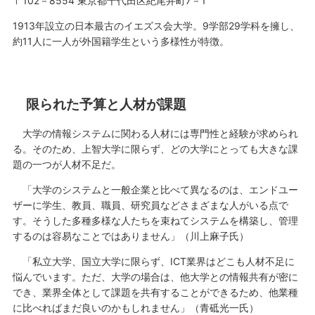
〒102－8554 東京都千代田区紀尾井町7－1
1913年設立の日本最古のイエズス会大学。9学部29学科を擁し、
約11人に一人が外国籍学生という多様性が特徴。
限られた予算と人材が課題
大学の情報システムに関わる人材には専門性と経験が求められ
る。そのため、上智大学に限らず、どの大学にとっても大きな課
題の一つが人材不足だ。
「大学のシステムと一般企業と比べて異なるのは、エンドユー
ザーに学生、教員、職員、研究員などさまざまな人がいる点で
す。そうした多種多様な人たちを束ねてシステムを構築し、管理
するのは容易なことではありません」（川上麻子氏）
「私立大学、国立大学に限らず、ICT業界はどこも人材不足に
悩んでいます。ただ、大学の場合は、他大学との情報共有が密に
でき、業界全体として課題を共有することができるため、他業種
に比べればまだ良いのかもしれません」（青砥光一氏）