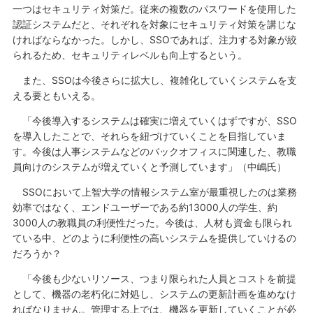
一つはセキュリティ対策だ。従来の複数のパスワードを使用した
認証システムだと、それぞれを対象にセキュリティ対策を講じな
ければならなかった。しかし、SSOであれば、注力する対象が絞
られるため、セキュリティレベルも向上するという。
また、SSOは今後さらに拡大し、複雑化していくシステムを支
える要ともいえる。
「今後導入するシステムは確実に増えていくはずですが、SSO
を導入したことで、それらを紐づけていくことを目指していま
す。今後は人事システムなどのバックオフィスに関連した、教職
員向けのシステムが増えていくと予測しています」（中嶋氏）
SSOにおいて上智大学の情報システム室が最重視したのは業務
効率ではなく、エンドユーザーである約13000人の学生、約
3000人の教職員の利便性だった。今後は、人材も資金も限られ
ている中、どのように利便性の高いシステムを提供していけるの
だろうか？
「今後も少ないリソース、つまり限られた人員とコストを前提
として、機器の老朽化に対処し、システムの更新計画を進めなけ
ればなりません。管理する上では、機器を更新していくことが必