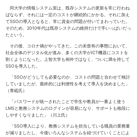
同大学の情報システム室は、既存システムの更新を常に行わね
ばならず、それには一定のコストが継続的にかかる。それに加え
てSSOの導入となると、常に資金の問題が付いてまわっていた。
そのため、2010年代は既存システムの維持だけで手いっぱいだっ
たという。
その後、コロナ禍がやってきた。この未曾有の事態において、
社会全体のデジタル化が進み、多くの大学がICT機器にコストを
割くようになった。上智大学も例外ではなく、ついに満を持して
SSOを導入した。
「SSOがどうしても必要なのか、コストの問題と合わせて検討
していましたが、最終的には利便性を考えて導入を決めました」
（青砥氏）
「パスワードが統一されたことで学生や教員が一番よく使う
LMSと教務システムのログインが容易になり、サポートも格段に
しやすくなりました」（川上氏）
「SSO導入により、教務システムを担当している職員の業務量
が減りましたし、今後いろんなシステムを紐づけていくことによ