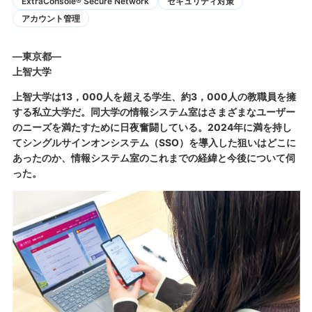
ExtraConsole® Secure Network
セキュリティ対策
アカウント管理
―東京都―
上智大学
上智大学は13，000人を超える学生、約3，000人の教職員を擁
する私立大学だ。同大学の情報システム室はさまざまなユーザー
のニーズを満たすために日夜奮闘している。2024年に満を持し
てシングルサインオンシステム（SSO）を導入した狙いはどこに
あったのか、情報システム室のこれまでの経緯と今後について伺
った。