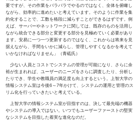
要ですが、その作業をバラバラでやるのではなく、全体を俯瞰し
ながら、効率的に進めたいと考えています。そのように作業を集
約化することで、工数を格段に減らすことができるはずです。例
えば、サーバーやネットワークに関しては、既存のものを活用し
ながら統合できる部分と変更する部分を見極めていく必要があり
ます。安易に一つ一つ更新するのではなく、これからは将来を見
据えながら、手間をいかに減らし、管理しやすくなるかを考えて
いかなければなりません」（青砥氏）
少ない人員とコストでシステムの管理が可能になり、さらに余
裕が生まれれば、ユーザーのニーズをさらに調査したり、分析し
たりでき、学生や教職員の満足度も向上するという。上智大学の
情報システム室は今後6～7年かけて、システムの運用と管理のス
リム化を行っていきたいと考えている。
上智大学の情報システム室が目指すのは、決して最先端の機器
やシステムの導入ではない。いつでもユーザーファーストの堅実
なシステムを目指した着実な進化なのだ。