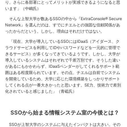
り、さらに各部署にとってメリットが実感できるようになると思
います」（中嶋氏）
そんな上智大学が数あるSSOの中から『ExtraConsole® Secure
Network』を選んだのは、すでにチエルとの強固な信頼関係があ
ったからだという。しかし、理由はそれだけではない。
「現在、大学が導入しているSSOにはIDaaS（アイダース、ク
ラウドサービスを利用してIDやパスワードなどを一元的に管理で
きるサービス）が多くなってきているようです。しかし、大学が
導入しているシステムはそれぞれで千差万別です。そうした違い
があるにもかかわらず、IDaaSベンダーがしてくれるサポート範
囲はある程度限られています。その点、チエルは自前でシステム
を開発しているため、大学に応じた環境構築をしっかりサポート
してくれる点が一番大きかったと思います。SE力、技術力で差別
化されていると感じました」（青砥氏）
SSOから始まる情報システム室の今後とは？
SSOが上智大学のシステムに与えたインパクトは大きい。その