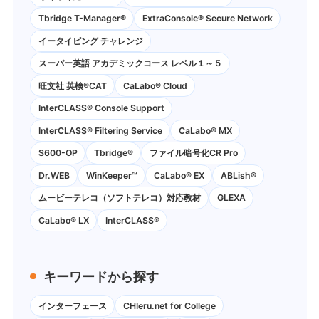
Tbridge T-Manager®
ExtraConsole® Secure Network
イータイピング チャレンジ
スーパー英語 アカデミックコース レベル１～５
旺文社 英検®CAT
CaLabo®︎ Cloud
InterCLASS®︎ Console Support
InterCLASS®︎ Filtering Service
CaLabo® MX
S600-OP
Tbridge®
ファイル暗号化CR Pro
Dr.WEB
WinKeeper™
CaLabo® EX
ABLish®
ムービーテレコ（ソフトテレコ）対応教材
GLEXA
CaLabo® LX
InterCLASS®
キーワードから探す
インターフェース
CHIeru.net for College