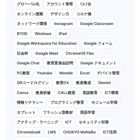
グローバル化
アカウント管理
1人1台
オンライン授業
デザイン力
コロナ禍
ネットワーク環境
Instagram
Google Classroom
BYOD
Windows
iPad
Google Workspace for Education
Google フォーム
社会科
Google Meet
ChromeOS Flex
Google Chat
教育委員会訪問
Google ドキュメント
PC教室
Youtube
Moodle
Excel
デバイス管理
QRコードログイン
教育DX
教員養成
Gemini
Canva
教員研修
CALL教室
英語教育
ICT環境
情報リテラシー
プログラミング教育
モジュール学習
タブレット
フラッシュ型教材
英語学習
アクティブ・ラーニング
ICT
セキュリティ対策
Chromebook
LMS
CHUKYO MaNaBo
ICT活用