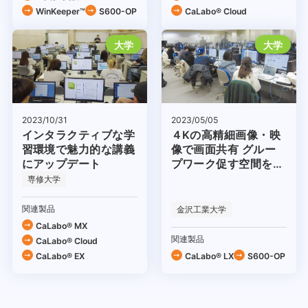
WinKeeper™
S600-OP
CaLabo®︎ Cloud
大学
大学
2023/10/31
2023/05/05
インタラクティブな学
４Kの高精細画像・映
習環境で魅力的な講義
像で画面共有 グルー
にアップデート
プワーク促す空間を構
築
専修大学
関連製品
金沢工業大学
CaLabo® MX
関連製品
CaLabo®︎ Cloud
CaLabo® EX
CaLabo® LX
S600-OP