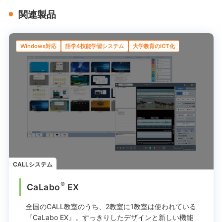
関連製品
Windows対応
語学4技能学習システム
大学教育のICT化
CALLシステム
®
CaLabo
EX
全国のCALL教室のうち、2教室に1教室は使われている
『CaLabo EX』。
すっきりしたデザインと新しい機能