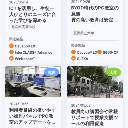
2024/10/29
2025/05/19
BYOD時代のPC教室の
ICTを活用し、生徒一
意義
人ひとりのニーズに合
質の高い教育は安定的
った学びを深める
な環境から
秀岳館高等学校
長野県立大学
関連製品
関連製品
CaLabo® LX
InterCLASS® Advance
CaLabo® LX
S600-OP
WinKeeper™
GLEXA
高校
大学
2024/10/22
2024/05/02
利用者目線の扱いやす
教員向け講習会や常駐
い操作パネルでPC教
サポートで授業支援ツ
室のアップデートを推
ールの利用促進