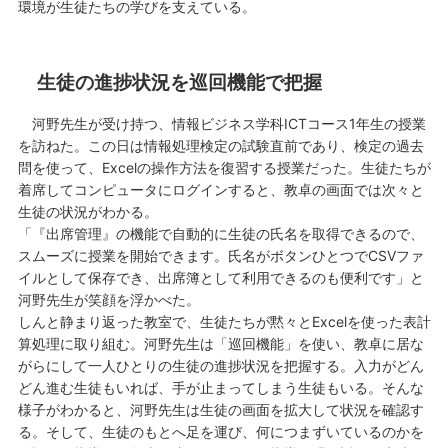
環境が生徒たちの学びを支えている。
生徒の進捗状況を巡回機能で把握
河野先生が受け持つ、情報ビジネス学科ICTコース1年生の授業
を訪ねた。この日は情報処理検定の試験直前であり、検定の過去
問を使って、Excelの操作方法を復習する授業だった。生徒たちが
着席してコンピュータにログインすると、教卓の画面では次々と
生徒の状況がわかる。
「『出席管理』の機能で自動的に生徒の氏名を取得できるので、
スムーズに授業を開始できます。氏名がボタンひとつでCSVファ
イルとして保存でき、出席簿として利用できるのも便利です」と
河野先生が笑顔を浮かべた。
しんと静まり返った教室で、生徒たちが黙々とExcelを使った表計
算処理に取り組む。河野先生は「巡回機能」を使い、教卓に居な
がらにして一人ひとりの生徒の進捗状況を把握する。入力がどん
どん進む生徒もいれば、手が止まってしまう生徒もいる。そんな
様子がわかると、河野先生は生徒の画面を拡大して状況を確認す
る。そして、生徒のもとへ足を運び、何につまずいているのかを