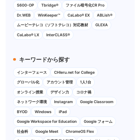
S600-OP
Tbridge®
ファイル暗号化CR Pro
Dr.WEB
WinKeeper™
CaLabo® EX
ABLish®
ムービーテレコ（ソフトテレコ）対応教材
GLEXA
CaLabo® LX
InterCLASS®
キーワードから探す
インターフェース
CHIeru.net for College
グローバル化
アカウント管理
1人1台
オンライン授業
デザイン力
コロナ禍
ネットワーク環境
Instagram
Google Classroom
BYOD
Windows
iPad
Google Workspace for Education
Google フォーム
社会科
Google Meet
ChromeOS Flex