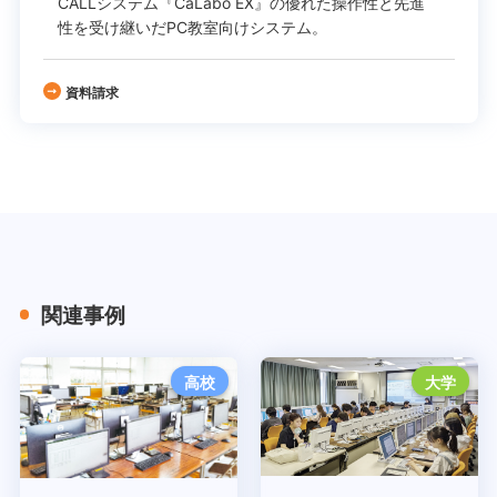
CALLシステム『CaLabo EX』の
優れた操作性と先進
性を受け継いだPC教室向けシステム。
資料請求
関連事例
高校
大学