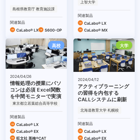
進
上智大学
島根県教育庁 教育施設課
関連製品
関連製品
CaLabo® LX
CaLabo® LX
S600-OP
CaLabo® MX
高校
大学
2024/04/26
2024/04/12
情報処理の授業にパソ
アクティブラーニング
コンは必須 Excel関数
の習得を内包する
を中間モニターで実演
CALLシステムに刷新
東京都立若葉総合高等学校
北海道教育大学 札幌校
関連製品
関連製品
CaLabo® LX
CaLabo® EX
CaLabo® LX
旺文社 英検®CAT
CaLabo® EX