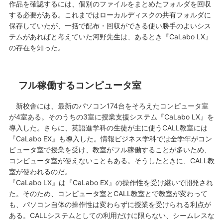
作品を確認するには、個別のファイルをまとめたフォルダを回収
する必要がある。これまではローカルディスクの共有フォルダに
保存していたが、一括で配布・回収ができる使い勝手のよいシス
テムがあればと考えていた河野先生は、あるとき『CaLabo LX』
の存在を知った。
フル稼働するコンピュータ室
新校舎には、最新のパソコン174台をそろえたコンピュータ室
が4室ある。そのうちの3室に授業支援システム『CaLabo LX』を
導入した。さらに、英語進学科の生徒が主に使うCALL教室には
『CaLabo EX』も導入した。情報ビジネス学科では全学年がコン
ピュータ室で授業を受け、教室がフル稼働することが多いため、
コンピュータ室が使えないこともある。そうしたときに、CALL教
室が使われるのだ。
『CaLabo LX』は『CaLabo EX』の操作性を受け継いで開発され
た。そのため、コンピュータ室とCALL教室とで教室が変わって
も、パソコン自体の操作性は変わらずに授業を受けられる利点が
ある。CALLシステムとしての利用だけに限らない、シームレスな