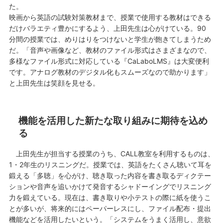
た。
映画から英語の試験対策教材まで、授業で使用する教材はできる
だけバラエティ豊かにするよう、上田先生は心がけている。90
分間の授業では、めりはりをつけないと学生が飽きてしまうため
だ。「音声や画像など、教材のファイル形式はさまざまなので、
多様なファイル形式に対応している『CaLaboLMS』は大変便利
です。アナログ教材のデジタル化もスムーズなので助かります」
と上田先生は笑顔を見せる。
機能を活用した新たな取り組みに期待を込め
る
上田先生が担当する授業のうち、CALL教室を利用するものは、
1・2年生のリスニングだ。授業では、英語をたくさん聴いて耳を
鍛える「多聴」を心がけ、聴き取った内容を書き取るディクテー
ションや音声を追いかけて発音するシャドーイングでリスニング
力を鍛えている。現在は、書き取りや小テストの際に紙を使うこ
とが多いが、将来的にはペーパーレスにし、ファイル配布・提出
機能などを活用したいという。「システムをうまく活用し、意欲