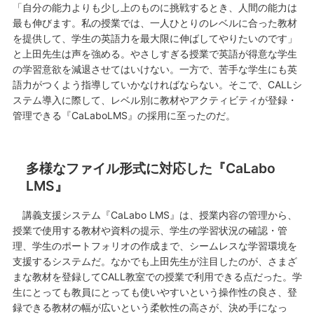
「自分の能力よりも少し上のものに挑戦するとき、人間の能力は
最も伸びます。私の授業では、一人ひとりのレベルに合った教材
を提供して、学生の英語力を最大限に伸ばしてやりたいのです」
と上田先生は声を強める。やさしすぎる授業で英語が得意な学生
の学習意欲を減退させてはいけない。一方で、苦手な学生にも英
語力がつくよう指導していかなければならない。そこで、CALLシ
ステム導入に際して、レベル別に教材やアクティビティが登録・
管理できる『CaLaboLMS』の採用に至ったのだ。
多様なファイル形式に対応した『CaLabo
LMS』
講義支援システム『CaLabo LMS』は、授業内容の管理から、
授業で使用する教材や資料の提示、学生の学習状況の確認・管
理、学生のポートフォリオの作成まで、シームレスな学習環境を
支援するシステムだ。なかでも上田先生が注目したのが、さまざ
まな教材を登録してCALL教室での授業で利用できる点だった。学
生にとっても教員にとっても使いやすいという操作性の良さ、登
録できる教材の幅が広いという柔軟性の高さが、決め手になっ