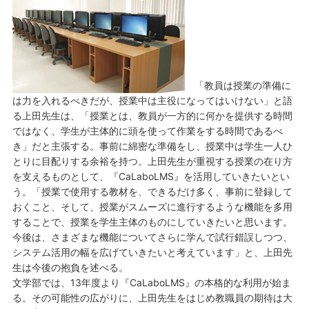
「教員は授業の準備に
は力を入れるべきだが、授業中は主役になってはいけない」と語
る上田先生は、「授業とは、教員が一方的に何かを提供する時間
ではなく、学生が主体的に頭を使って作業をする時間であるべ
き」だと主張する。事前に綿密な準備をし、授業中は学生一人ひ
とりに目配りする余裕を持つ。上田先生が重視する授業の在り方
を支えるものとして、『CaLaboLMS』を活用していきたいとい
う。「授業で使用する教材を、できるだけ多く、事前に登録して
おくこと、そして、授業がスムーズに進行するような機能を多用
することで、授業を学生主体のものにしていきたいと思います。
今後は、さまざまな機能についてさらに学んで試行錯誤しつつ、
システム活用の幅を広げていきたいと考えています」と、上田先
生は今後の抱負を述べる。
文学部では、13年度より『CaLaboLMS』の本格的な利用が始ま
る。その可能性の広がりに、上田先生をはじめ教職員の期待は大