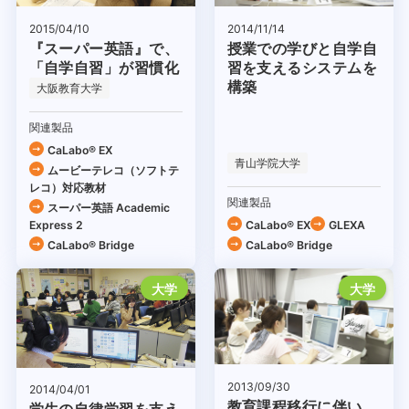
2014/11/14
2015/04/10
授業での学びと自学自
『スーパー英語』で、
習を支えるシステムを
「自学自習」が習慣化
構築
大阪教育大学
関連製品
CaLabo® EX
青山学院大学
ムービーテレコ（ソフトテ
レコ）対応教材
関連製品
スーパー英語 Academic
Express 2
CaLabo® EX
GLEXA
CaLabo® Bridge
CaLabo® Bridge
大学
大学
2013/09/30
2014/04/01
教育課程移行に伴い、