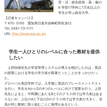
営・法・総合政策・薬・歯の
8 学部17学科に1万名以上の
学生が学ぶ総合大学。
【日進キャンパス】
〒470- 0195 愛知県日進市岩崎町阿良池12
TEL 0561-73-1111
URL
http://www.agu.ac.jp/
学生一人ひとりのレベルに合った教材を提供
したい
上田恒雄先生が学習管理システムの導入を検討したのは、英語
の授業における学生の学力差が顕著だったことがきっかけだっ
た。
グローバル英語学科では、入学後に英語のプレースメントテスト
を行い、学生をAからDの4つのレベルに分けて授業を行う。上田
先生によると、中間層にあたるBとCのクラス内では学力差はあま
りないが、上位のAと下位のDのクラス内では学力差が大きく、全
員が同じ教材に取り組むことに無理があるという。