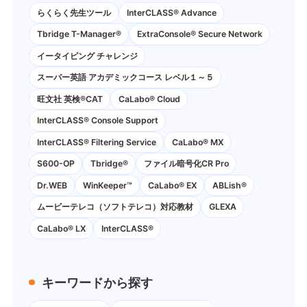
らくらく先生ツール
InterCLASS® Advance
Tbridge T-Manager®
ExtraConsole® Secure Network
イータイピング チャレンジ
スーパー英語 アカデミックコース レベル１～５
旺文社 英検®CAT
CaLabo®︎ Cloud
InterCLASS®︎ Console Support
InterCLASS®︎ Filtering Service
CaLabo® MX
S600-OP
Tbridge®
ファイル暗号化CR Pro
Dr.WEB
WinKeeper™
CaLabo® EX
ABLish®
ムービーテレコ（ソフトテレコ）対応教材
GLEXA
CaLabo® LX
InterCLASS®
キーワードから探す