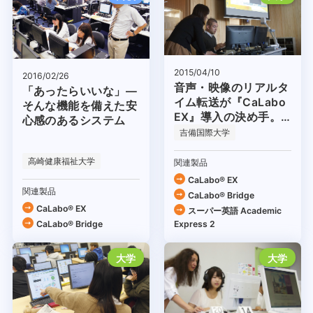
2015/04/10
2016/02/26
音声・映像のリアルタ
「あったらいいな」―
イム転送が『CaLabo
そんな機能を備えた安
EX』導入の決め手。
心感のあるシステム
ICTの利活用で、学部
吉備国際大学
全体の授業効率を高め
たい！
高崎健康福祉大学
関連製品
CaLabo® EX
関連製品
CaLabo® Bridge
CaLabo® EX
スーパー英語 Academic
CaLabo® Bridge
Express 2
大学
大学