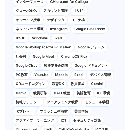
インターフェース
CHIeru.net for College
グローバル化
アカウント管理
1人1台
オンライン授業
デザイン力
コロナ禍
ネットワーク環境
Instagram
Google Classroom
BYOD
Windows
iPad
Google Workspace for Education
Google フォーム
社会科
Google Meet
ChromeOS Flex
Google Chat
教育委員会訪問
Google ドキュメント
PC教室
Youtube
Moodle
Excel
デバイス管理
QRコードログイン
教育DX
教員養成
Gemini
Canva
教員研修
CALL教室
英語教育
ICT環境
情報リテラシー
プログラミング教育
モジュール学習
タブレット
フラッシュ型教材
英語学習
アクティブ・ラーニング
ICT
セキュリティ対策
Chromebook
LMS
CHUKYO MaNaBo
ICT活用