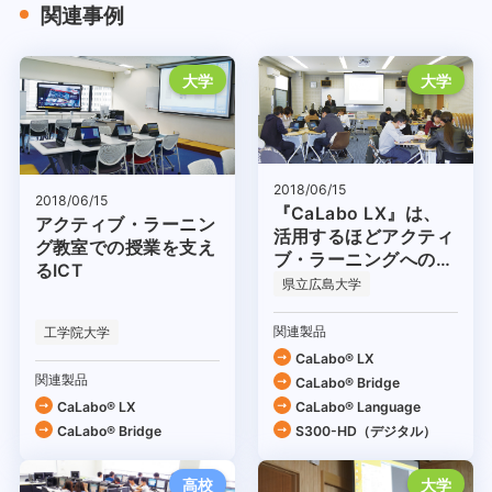
関連事例
大学
大学
2018/06/15
2018/06/15
『CaLabo LX』は、
アクティブ・ラーニン
活用するほどアクティ
グ教室での授業を支え
ブ・ラーニングへの効
るICT
果が実感できる
県立広島大学
関連製品
工学院大学
CaLabo® LX
関連製品
CaLabo® Bridge
CaLabo® LX
CaLabo® Language
CaLabo® Bridge
S300-HD（デジタル）
高校
大学