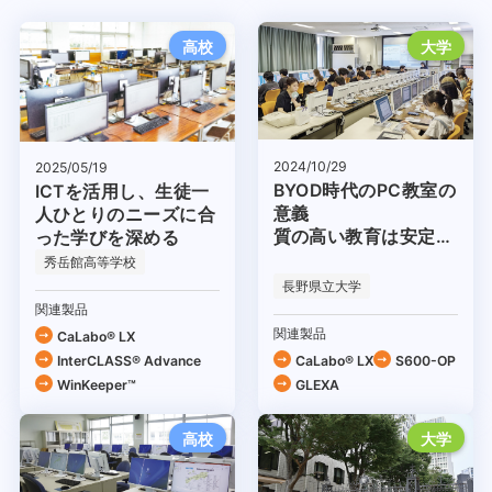
高校
大学
2024/10/29
2025/05/19
BYOD時代のPC教室の
ICTを活用し、生徒一
意義
人ひとりのニーズに合
質の高い教育は安定的
った学びを深める
な環境から
秀岳館高等学校
長野県立大学
関連製品
関連製品
CaLabo® LX
InterCLASS® Advance
CaLabo® LX
S600-OP
WinKeeper™
GLEXA
高校
大学