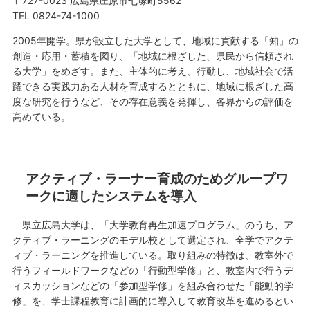
〒727-0023 広島県庄原市七塚町5562
TEL 0824-74-1000
2005年開学。県が設立した大学として、地域に貢献する「知」の
創造・応用・蓄積を図り、「地域に根ざした、県民から信頼され
る大学」をめざす。また、主体的に考え、行動し、地域社会で活
躍できる実践力ある人材を育成するとともに、地域に根ざした高
度な研究を行うなど、その存在意義を発揮し、各界からの評価を
高めている。
アクティブ・ラーナー育成のためグループワ
ークに適したシステムを導入
県立広島大学は、「大学教育再生加速プログラム」のうち、ア
クティブ・ラーニングのモデル校として選定され、全学でアクテ
ィブ・ラーニングを推進している。取り組みの特徴は、教室外で
行うフィールドワークなどの「行動型学修」と、教室内で行うデ
ィスカッションなどの「参加型学修」を組み合わせた「能動的学
修」を、学士課程教育に計画的に導入して教育改革を進めるとい