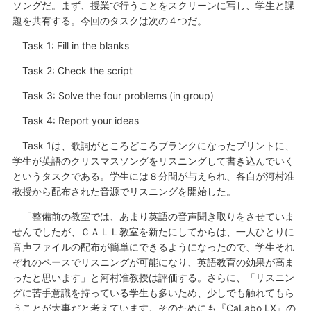
ソングだ。まず、授業で行うことをスクリーンに写し、学生と課
題を共有する。今回のタスクは次の４つだ。
Task 1: Fill in the blanks
Task 2: Check the script
Task 3: Solve the four problems (in group)
Task 4: Report your ideas
Task 1は、歌詞がところどころブランクになったプリントに、
学生が英語のクリスマスソングをリスニングして書き込んでいく
というタスクである。学生には８分間が与えられ、各自が河村准
教授から配布された音源でリスニングを開始した。
「整備前の教室では、あまり英語の音声聞き取りをさせていま
せんでしたが、ＣＡＬＬ教室を新たにしてからは、一人ひとりに
音声ファイルの配布が簡単にできるようになったので、学生それ
ぞれのペースでリスニングが可能になり、英語教育の効果が高ま
ったと思います」と河村准教授は評価する。さらに、「リスニン
グに苦手意識を持っている学生も多いため、少しでも触れてもら
うことが大事だと考えています。そのためにも『CaLabo LX』の