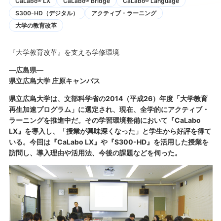
CaLabo® LX
CaLabo® Bridge
CaLabo® Language
S300-HD（デジタル）
アクティブ・ラーニング
大学の教育改革
『大学教育改革』を支える学修環境
―広島県―
県立広島大学 庄原キャンパス
県立広島大学は、文部科学省の2014（平成26）年度「大学教育
再生加速プログラム」に選定され、現在、全学的にアクティブ・
ラーニングを推進中だ。その学習環境整備において『CaLabo
LX』を導入し、「授業が興味深くなった」と学生から好評を得て
いる。今回は『CaLabo LX』や『S300-HD』を活用した授業を
訪問し、導入理由や活用法、今後の課題などを伺った。