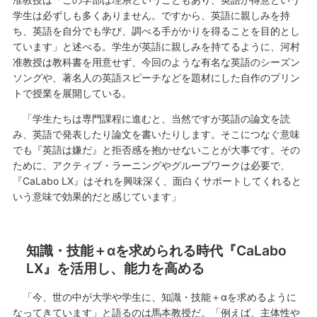
学生は必ずしも多くありません。ですから、英語に親しみを持
ち、英語を自分でも学び、調べる手がかりを得ることを目的とし
ています」と述べる。学生が英語に親しみを持てるように、河村
准教授は教科書を用意せず、今回のような有名な英語のシーズン
ソングや、著名人の英語スピーチなどを題材にした自作のプリン
トで授業を展開している。
「学生たちは専門課程に進むと、当然ですが英語の論文を読
み、英語で発表したり論文を書いたりします。そこにつなぐ意味
でも『英語は嫌だ』と拒否感を抱かせないことが大事です。その
ために、アクティブ・ラーニングやグループワークは必要で、
『CaLabo LX』はそれを興味深く、面白くサポートしてくれると
いう意味で効果的だと感じています」
知識・技能＋αを求められる時代『CaLabo
LX』を活用し、能力を高める
「今、世の中が大学や学生に、知識・技能＋αを求めるように
なってきています」と語るのは馬本教授だ。「例えば、主体性や