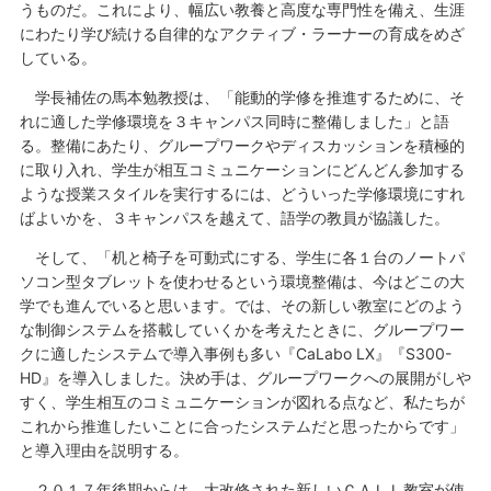
うものだ。これにより、幅広い教養と高度な専門性を備え、生涯
にわたり学び続ける自律的なアクティブ・ラーナーの育成をめざ
している。
学長補佐の馬本勉教授は、「能動的学修を推進するために、そ
れに適した学修環境を３キャンパス同時に整備しました」と語
る。整備にあたり、グループワークやディスカッションを積極的
に取り入れ、学生が相互コミュニケーションにどんどん参加する
ような授業スタイルを実行するには、どういった学修環境にすれ
ばよいかを、３キャンパスを越えて、語学の教員が協議した。
そして、「机と椅子を可動式にする、学生に各１台のノートパ
ソコン型タブレットを使わせるという環境整備は、今はどこの大
学でも進んでいると思います。では、その新しい教室にどのよう
な制御システムを搭載していくかを考えたときに、グループワー
クに適したシステムで導入事例も多い『CaLabo LX』『S300-
HD』を導入しました。決め手は、グループワークへの展開がしや
すく、学生相互のコミュニケーションが図れる点など、私たちが
これから推進したいことに合ったシステムだと思ったからです」
と導入理由を説明する。
２０１７年後期からは、大改修された新しいＣＡＬＬ教室が使