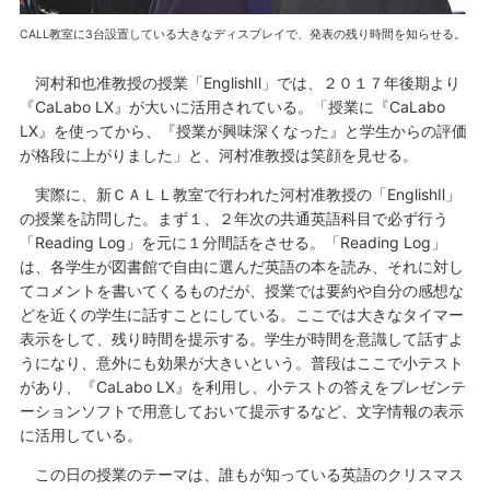
CALL教室に3台設置している大きなディスプレイで、発表の残り時間を知らせる。
河村和也准教授の授業「EnglishⅡ」では、２０１７年後期より
『CaLabo LX』が大いに活用されている。「授業に『CaLabo
LX』を使ってから、『授業が興味深くなった』と学生からの評価
が格段に上がりました」と、河村准教授は笑顔を見せる。
実際に、新ＣＡＬＬ教室で行われた河村准教授の「EnglishⅡ」
の授業を訪問した。まず１、２年次の共通英語科目で必ず行う
「Reading Log」を元に１分間話をさせる。「Reading Log」
は、各学生が図書館で自由に選んだ英語の本を読み、それに対し
てコメントを書いてくるものだが、授業では要約や自分の感想な
どを近くの学生に話すことにしている。ここでは大きなタイマー
表示をして、残り時間を提示する。学生が時間を意識して話すよ
うになり、意外にも効果が大きいという。普段はここで小テスト
があり、『CaLabo LX』を利用し、小テストの答えをプレゼンテ
ーションソフトで用意しておいて提示するなど、文字情報の表示
に活用している。
この日の授業のテーマは、誰もが知っている英語のクリスマス