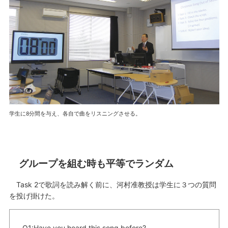
学生に8分間を与え、各自で曲をリスニングさせる。
グループを組む時も平等でランダム
Task 2で歌詞を読み解く前に、河村准教授は学生に３つの質問
を投げ掛けた。
Q1:Have you heard this song before?