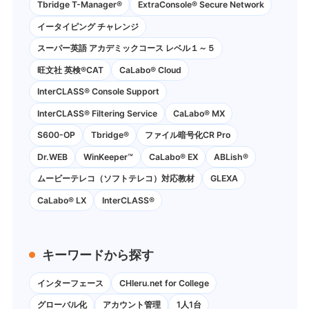
Tbridge T-Manager®
ExtraConsole® Secure Network
イータイピング チャレンジ
スーパー英語 アカデミックコース レベル１～５
旺文社 英検®CAT
CaLabo®︎ Cloud
InterCLASS®︎ Console Support
InterCLASS®︎ Filtering Service
CaLabo® MX
S600-OP
Tbridge®
ファイル暗号化CR Pro
Dr.WEB
WinKeeper™
CaLabo® EX
ABLish®
ムービーテレコ（ソフトテレコ）対応教材
GLEXA
CaLabo® LX
InterCLASS®
キーワードから探す
インターフェース
CHIeru.net for College
グローバル化
アカウント管理
1人1台