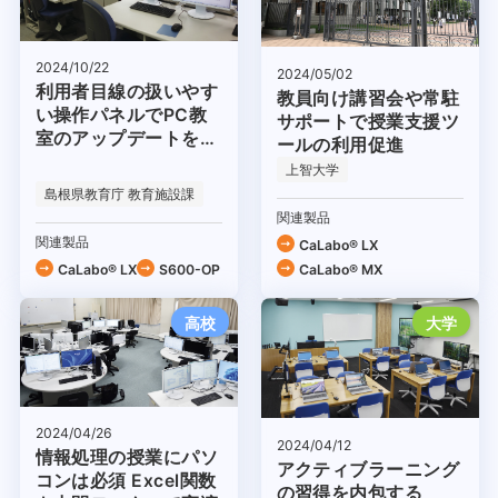
2024/10/22
2024/05/02
利用者目線の扱いやす
教員向け講習会や常駐
い操作パネルでPC教
サポートで授業支援ツ
室のアップデートを推
ールの利用促進
進
上智大学
島根県教育庁 教育施設課
関連製品
関連製品
CaLabo® LX
CaLabo® LX
S600-OP
CaLabo® MX
高校
大学
2024/04/26
2024/04/12
情報処理の授業にパソ
アクティブラーニング
コンは必須 Excel関数
の習得を内包する