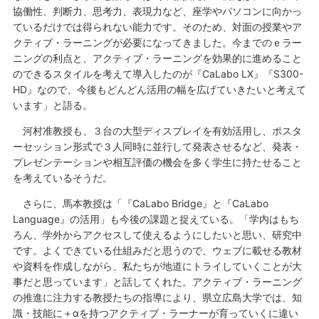
協働性、判断力、思考力、表現力など、座学やパソコンに向かっ
ているだけでは得られない能力です。そのため、対面の授業やア
クティブ・ラーニングが必要になってきました。今までのｅラー
ニングの利点と、アクティブ・ラーニングを効果的に進めること
のできるスタイルを考えて導入したのが『CaLabo LX』『S300-
HD』なので、今後もどんどん活用の幅を広げていきたいと考えて
います」と語る。
河村准教授も、３台の大型ディスプレイを有効活用し、ポスタ
ーセッション形式で３人同時に並行して発表させるなど、発表・
プレゼンテーションや相互評価の機会を多く学生に持たせること
を考えているそうだ。
さらに、馬本教授は「『CaLabo Bridge』と『CaLabo
Language』の活用」も今後の課題と捉えている。「学内はもち
ろん、学外からアクセスして使えるようにしたいと思い、研究中
です。よくできている仕組みだと思うので、ウェブに載せる教材
や資料を作成しながら、私たちが地道にトライしていくことが大
事だと思っています」と話してくれた。アクティブ・ラーニング
の推進に注力する教授たちの指導により、県立広島大学では、知
識・技能に＋αを持つアクティブ・ラーナーが育っていくに違い