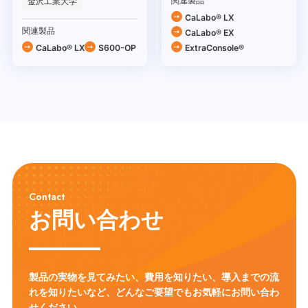
関連製品
金沢工業大学
CaLabo® LX
関連製品
CaLabo® EX
CaLabo® LX
S600-OP
ExtraConsole®
Contact
お問い合わせ
製品の実物を見てみたい、費用を知りたい、導入までの流
れを知りたいなど、
どんなご要望でもお気軽にお問い合わ
せください。