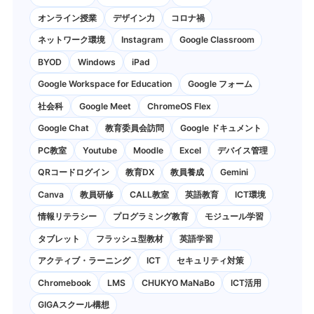
オンライン授業
デザイン力
コロナ禍
ネットワーク環境
Instagram
Google Classroom
BYOD
Windows
iPad
Google Workspace for Education
Google フォーム
社会科
Google Meet
ChromeOS Flex
Google Chat
教育委員会訪問
Google ドキュメント
PC教室
Youtube
Moodle
Excel
デバイス管理
QRコードログイン
教育DX
教員養成
Gemini
Canva
教員研修
CALL教室
英語教育
ICT環境
情報リテラシー
プログラミング教育
モジュール学習
タブレット
フラッシュ型教材
英語学習
アクティブ・ラーニング
ICT
セキュリティ対策
Chromebook
LMS
CHUKYO MaNaBo
ICT活用
GIGAスクール構想