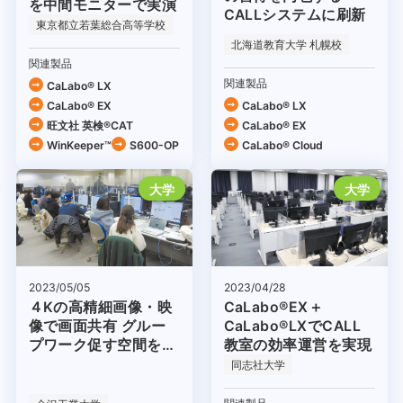
を中間モニターで実演
CALLシステムに刷新
東京都立若葉総合高等学校
北海道教育大学 札幌校
関連製品
関連製品
CaLabo® LX
CaLabo® EX
CaLabo® LX
旺文社 英検®CAT
CaLabo® EX
WinKeeper™
S600-OP
CaLabo®︎ Cloud
大学
大学
2023/04/28
2023/05/05
CaLabo®EX＋
４Kの高精細画像・映
CaLabo®LXでCALL
像で画面共有 グルー
教室の効率運営を実現
プワーク促す空間を構
築
同志社大学