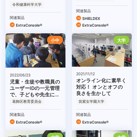
盤として
令和健康科学大学
関連製品
関連製品
SHIELDEX
ExtraConsole®
ExtraConsole®
小中
大学
2021/11/12
2022/06/23
オンライン化に素早く
児童・生徒や教職員の
対応！ オンとオフの
ユーザーIDの一元管理
良さを生かして
で、子どもや先生にや
さしいICT環境を実現
葛飾区教育委員会
筑紫女学園大学
関連製品
関連製品
ExtraConsole®
ExtraConsole®