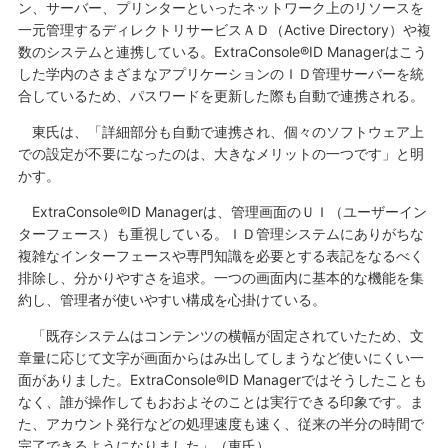
ン、サーバー、プリンターといったネットワーク上のリソースを
一元管理するディレクトリサービスＡＤ（Active Directory）や複
数のシステムと連携している。ExtraConsole®ID Managerはこう
した学内のさまざまなアプリケーションのＩＤ管理サーバーを統
合しているため、パスワードを更新した際も自動で連携される。
東氏は、「詳細部分も自動で連携され、個々のソフトウェア上
での設定が不要になったのは、大きなメリットの一つです」と明
かす。
ExtraConsole®ID Managerは、管理画面のＵＩ（ユーザーイン
ターフェース）も重視している。ＩＤ管理システムにありがちな
複雑なインターフェースや専門知識を必要とする表記をなるべく
排除し、分かりやすさを追求。一つの画面内に基本的な機能を集
約し、管理者が使いやすい構成を心掛けている。
「既存システムはコンテンツの横幅が固定されていたため、文
章量に応じて文字が画面からはみ出してしまうなど使いにくい一
面がありました。ExtraConsole®ID Managerではそうしたことも
なく、誰が操作してもおおよそのことは実行できる印象です。ま
た、アカウント発行などの処理速度も速く、従来の半分の時間で
完了できるようになりました」（東氏）