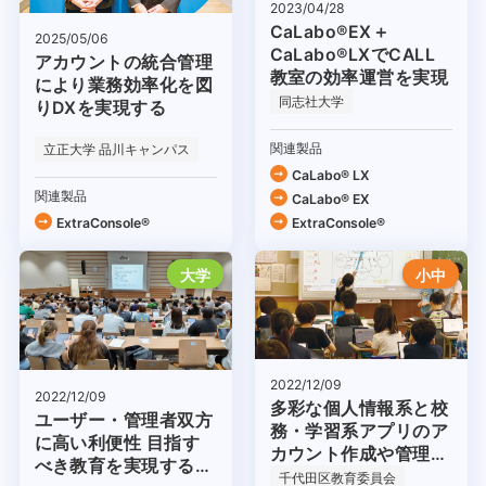
2023/04/28
CaLabo®EX＋
2025/05/06
CaLabo®LXでCALL
アカウントの統合管理
教室の効率運営を実現
により業務効率化を図
同志社大学
りDXを実現する
関連製品
立正大学 品川キャンパス
CaLabo® LX
関連製品
CaLabo® EX
ExtraConsole®
ExtraConsole®
大学
小中
2022/12/09
2022/12/09
多彩な個人情報系と校
ユーザー・管理者双方
務・学習系アプリのア
に高い利便性 目指す
カウント作成や管理が
べき教育を実現する基
容易に
千代田区教育委員会