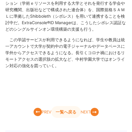
ション（学術ｅリソースを利用する大学とそれを発行する学会や
研究機関、出版社などで構成された連合体）を、国際規格ＳＡＭ
Ｌに準拠したShibboleth（シボレス）を用いて連携することを検
討中だ。ExtraConsole®ID Managerは、こうしたシボレス認証な
どのシングルサインオン環境構築の支援も行う。
この学認サービスが利用できるようになれば、学生や教員は統
一アカウントで大学が契約中の電子ジャーナルやデータベースに
学外からアクセスできるようになる。長引くコロナ禍におけるリ
モートアクセスの選択肢の拡大など、中村学園大学ではオンライ
ン対応の強化を図っていく。
PREV
NEXT
一覧へ戻る