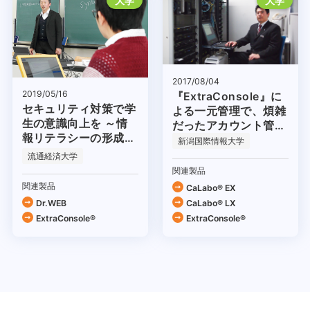
大学
大学
2017/08/04
2019/05/16
『ExtraConsole』に
セキュリティ対策で学
よる一元管理で、煩雑
生の意識向上を ～情
だったアカウント管理
報リテラシーの形成を
も一新！
新潟国際情報大学
目指して～
流通経済大学
関連製品
関連製品
CaLabo® EX
Dr.WEB
CaLabo® LX
ExtraConsole®
ExtraConsole®