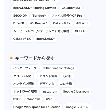
InterCLASS®︎ Console Support
InterCLASS®︎ Filtering Service
CaLabo® MX
S600-OP
Tbridge®
ファイル暗号化CR Pro
Dr.WEB
WinKeeper™
CaLabo® EX
ABLish®
ムービーテレコ（ソフトテレコ）対応教材
GLEXA
CaLabo® LX
InterCLASS®
キーワードから探す
インターフェース
CHIeru.net for College
グローバル化
アカウント管理
1人1台
オンライン授業
デザイン力
コロナ禍
ネットワーク環境
Instagram
Google Classroom
BYOD
Windows
iPad
Google Workspace for Education
Google フォーム