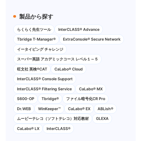
製品から探す
らくらく先生ツール
InterCLASS® Advance
Tbridge T-Manager®
ExtraConsole® Secure Network
イータイピング チャレンジ
スーパー英語 アカデミックコース レベル１～５
旺文社 英検®CAT
CaLabo®︎ Cloud
InterCLASS®︎ Console Support
InterCLASS®︎ Filtering Service
CaLabo® MX
S600-OP
Tbridge®
ファイル暗号化CR Pro
Dr.WEB
WinKeeper™
CaLabo® EX
ABLish®
ムービーテレコ（ソフトテレコ）対応教材
GLEXA
CaLabo® LX
InterCLASS®