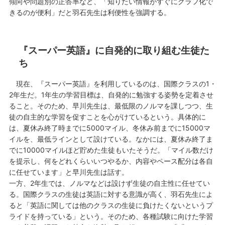
傾向や問題別の正答率など、「知りたい情報がすぐにグラフ化で
きるのが便利」だと羽石先生は利便性を強調する。
『スーパー英語』に自発的に取り組む生徒た
ち
現在、『スーパー英語』を利用しているのは、国際クラスの1・
2年生だ。1年生の学習目標は、自発的に勉強する姿勢を定着させ
ること。そのため、早川先生は、最低限のノルマを課しつつ、生
徒の自主的な学習を促すことを心がけているという。具体的に
は、夏休み終了時までに5000マイル、冬休み前までに15000マ
イルを、最低ラインとして設けている。なかには、夏休み終了ま
でに10000マイルほど貯めた生徒もいたそうだ。「マイル数だけ
を提示し、何をどれくらいいつやるか、内容やペース配分は各自
に任せています」と早川先生は話す。
一方、2年生では、ノルマなどは設けず生徒の自主性に任せてい
る。国際クラスの生徒は英語に対する意識が高く、羽石先生によ
ると「英語に関しては他のクラスの生徒に負けたくないというプ
ライドを持っている」という。そのため、各種試験に向けた学習