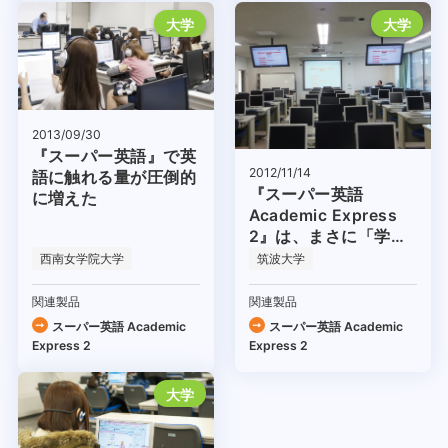
大学
大学
2013/09/30
『スーパー英語』で英
2012/11/14
語に触れる量が圧倒的
『スーパー英語
に増えた
Academic Express
2』は、まさに「学術
英語教育の育成」に直
西南女学院大学
筑波大学
結する教材
関連製品
関連製品
スーパー英語 Academic
スーパー英語 Academic
Express 2
Express 2
大学