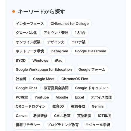
キーワードから探す
インターフェース
CHIeru.net for College
グローバル化
アカウント管理
1人1台
オンライン授業
デザイン力
コロナ禍
ネットワーク環境
Instagram
Google Classroom
BYOD
Windows
iPad
Google Workspace for Education
Google フォーム
社会科
Google Meet
ChromeOS Flex
Google Chat
教育委員会訪問
Google ドキュメント
PC教室
Youtube
Moodle
Excel
デバイス管理
QRコードログイン
教育DX
教員養成
Gemini
Canva
教員研修
CALL教室
英語教育
ICT環境
情報リテラシー
プログラミング教育
モジュール学習