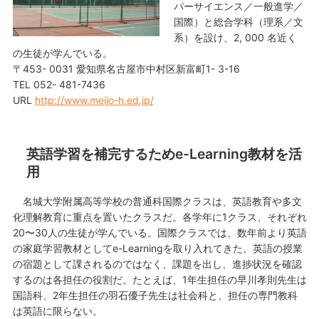
パーサイエンス／一般進学／
国際）と総合学科（理系／文
系）を設け、2, 000 名近く
の生徒が学んでいる。
〒453- 0031 愛知県名古屋市中村区新富町1- 3-16
TEL 052- 481-7436
URL
http://www.meijo-h.ed.jp/
英語学習を補完するためe-Learning教材を活
用
名城大学附属高等学校の普通科国際クラスは、英語教育や多文
化理解教育に重点を置いたクラスだ。各学年に1クラス、それぞれ
20〜30人の生徒が学んでいる。国際クラスでは、数年前より英語
の家庭学習教材としてe-Learningを取り入れてきた。英語の授業
の宿題として課されるのではなく、課題を出し、進捗状況を確認
するのは各担任の役割だ。たとえば、1年生担任の早川孝則先生は
国語科、2年生担任の羽石優子先生は社会科と、担任の専門教科
は英語に限らない。