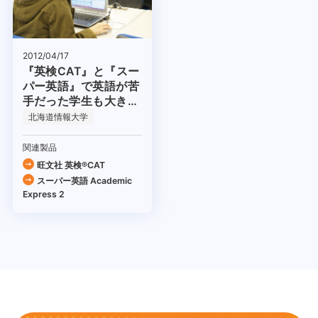
2012/04/17
『英検CAT』と『スー
パー英語』で英語が苦
手だった学生も大きく
変貌！
北海道情報大学
関連製品
旺文社 英検®CAT
スーパー英語 Academic
Express 2