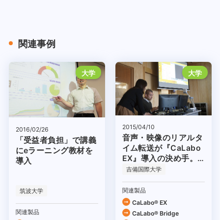
関連事例
大学
大学
2015/04/10
2016/02/26
音声・映像のリアルタ
「受益者負担」で講義
イム転送が『CaLabo
にeラーニング教材を
EX』導入の決め手。
導入
ICTの利活用で、学部
吉備国際大学
全体の授業効率を高め
たい！
関連製品
筑波大学
CaLabo® EX
関連製品
CaLabo® Bridge