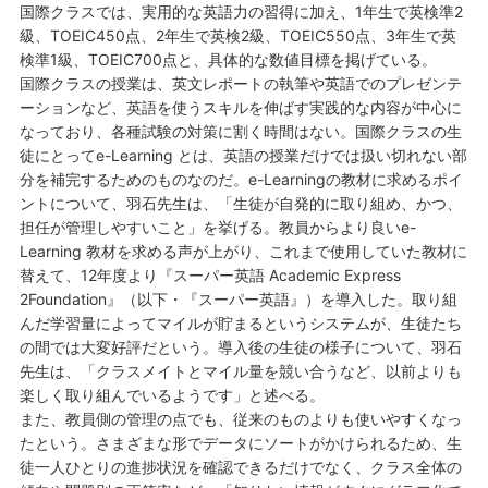
国際クラスでは、実用的な英語力の習得に加え、1年生で英検準2
級、TOEIC450点、2年生で英検2級、TOEIC550点、3年生で英
検準1級、TOEIC700点と、具体的な数値目標を掲げている。
国際クラスの授業は、英文レポートの執筆や英語でのプレゼンテ
ーションなど、英語を使うスキルを伸ばす実践的な内容が中心に
なっており、各種試験の対策に割く時間はない。国際クラスの生
徒にとってe-Learning とは、英語の授業だけでは扱い切れない部
分を補完するためのものなのだ。e-Learningの教材に求めるポイ
ントについて、羽石先生は、「生徒が自発的に取り組め、かつ、
担任が管理しやすいこと」を挙げる。教員からより良いe-
Learning 教材を求める声が上がり、これまで使用していた教材に
替えて、12年度より『スーパー英語 Academic Express
2Foundation』（以下・『スーパー英語』）を導入した。取り組
んだ学習量によってマイルが貯まるというシステムが、生徒たち
の間では大変好評だという。導入後の生徒の様子について、羽石
先生は、「クラスメイトとマイル量を競い合うなど、以前よりも
楽しく取り組んでいるようです」と述べる。
また、教員側の管理の点でも、従来のものよりも使いやすくなっ
たという。さまざまな形でデータにソートがかけられるため、生
徒一人ひとりの進捗状況を確認できるだけでなく、クラス全体の