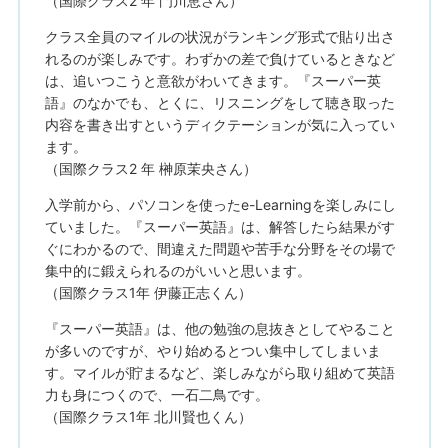
（国際クラス2 年 門川恵さん）
クラス全員のマイルの状況がランキング形式で貼り出さ
れるのが楽しみです。わずかの差で負けているときなど
は、追いつこうと意欲がわいてきます。『スーパー英
語』のなかでも、とくに、リスニングをして聴き取った
内容を書き出すというディクテーションが気に入ってい
ます。
（国際クラス2 年 榊原茉央さん）
入学前から、パソコンを使ったe-Learningを楽しみにし
ていました。『スーパー英語』は、解答したら結果がす
ぐにわかるので、間違えた問題や苦手な分野をその場で
集中的に鍛えられるのがいいと思います。
（国際クラス1年 伊藤正志くん）
『スーパー英語』は、他の勉強の息抜きとしてやること
が多いのですが、やり始めるとつい集中してしまいま
す。マイルが貯まるなど、楽しみながら取り組めて英語
力も身につくので、一石二鳥です。
（国際クラス1年 北川賢也くん）