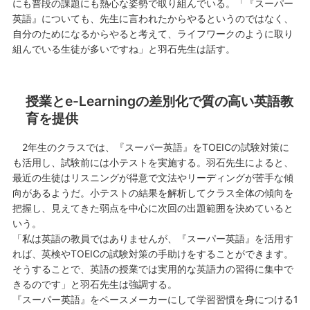
にも普段の課題にも熱心な姿勢で取り組んでいる。「『スーパー
英語』についても、先生に言われたからやるというのではなく、
自分のためになるからやると考えて、ライフワークのように取り
組んでいる生徒が多いですね」と羽石先生は話す。
授業とe-Learningの差別化で質の高い英語教
育を提供
2年生のクラスでは、『スーパー英語』をTOEICの試験対策に
も活用し、試験前には小テストを実施する。羽石先生によると、
最近の生徒はリスニングが得意で文法やリーディングが苦手な傾
向があるようだ。小テストの結果を解析してクラス全体の傾向を
把握し、見えてきた弱点を中心に次回の出題範囲を決めていると
いう。
「私は英語の教員ではありませんが、『スーパー英語』を活用す
れば、英検やTOEICの試験対策の手助けをすることができます。
そうすることで、英語の授業では実用的な英語力の習得に集中で
きるのです」と羽石先生は強調する。
『スーパー英語』をペースメーカーにして学習習慣を身につける1