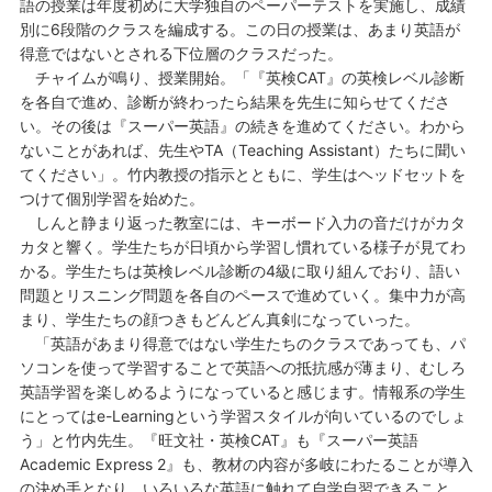
語の授業は年度初めに大学独自のペーパーテストを実施し、成績
別に6段階のクラスを編成する。この日の授業は、あまり英語が
得意ではないとされる下位層のクラスだった。
チャイムが鳴り、授業開始。「『英検CAT』の英検レベル診断
を各自で進め、診断が終わったら結果を先生に知らせてくださ
い。その後は『スーパー英語』の続きを進めてください。わから
ないことがあれば、先生やTA（Teaching Assistant）たちに聞い
てください」。竹内教授の指示とともに、学生はヘッドセットを
つけて個別学習を始めた。
しんと静まり返った教室には、キーボード入力の音だけがカタ
カタと響く。学生たちが日頃から学習し慣れている様子が見てわ
かる。学生たちは英検レベル診断の4級に取り組んでおり、語い
問題とリスニング問題を各自のペースで進めていく。集中力が高
まり、学生たちの顔つきもどんどん真剣になっていった。
「英語があまり得意ではない学生たちのクラスであっても、パ
ソコンを使って学習することで英語への抵抗感が薄まり、むしろ
英語学習を楽しめるようになっていると感じます。情報系の学生
にとってはe-Learningという学習スタイルが向いているのでしょ
う」と竹内先生。『旺文社・英検CAT』も『スーパー英語
Academic Express 2』も、教材の内容が多岐にわたることが導入
の決め手となり、いろいろな英語に触れて自学自習できること