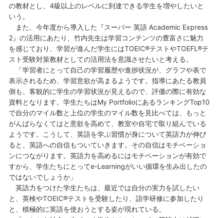
の教材とし、4級以上のレベルに到達できる学生を増やしたいと
いう。
また、今年度から導入した『スーパー 英語 Academic Express
2』の活用にあたり、竹内先生は学習コンテンツの豊富さに魅力
を感じており、学習が進んだ学生にはTOEIC®テストやTOEFL®テ
スト受験対策教材としての活用法を意識させたいと考える。
「学習者にとって自己の学習履歴や進捗状況が、グラフや表で
表示されるため、学習意欲が高まるようです。指導にあたる教員
側も、客観的に学生の学習状況が見えるので、評価の際に有効な
資料となります。学生たちはMy PortfolioにあるランキングTop10
で自分のマイル数と上位の学生のマイル数を見比べては、もっと
がんばらなくてはと意欲を高めて、教室や自宅で取り組んでいる
ようです。こうして、英語を学ぶ習慣が身について英語力が伸び
ると、英語への自信もついていきます。その自信はモチベーショ
ンにつながります。英語力を高めるにはモチベーションが有効で
すから、学生たちにとってe-Learningがいい循環を生み出したの
ではないでしょうか」
英語力をつけた学生たちは、最近では自分の実力を試したい
と、英検やTOEIC®テストを受験したり、語学研修に参加したり
と、積極的に英語を使おうとする姿が現れている。