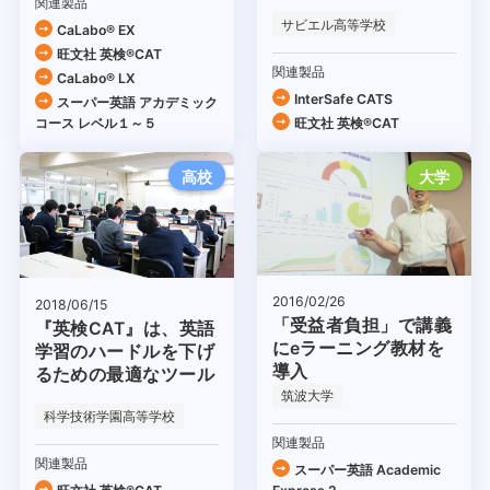
関連製品
サビエル高等学校
CaLabo® EX
旺文社 英検®CAT
関連製品
CaLabo® LX
InterSafe CATS
スーパー英語 アカデミック
コース レベル１～５
旺文社 英検®CAT
高校
大学
2016/02/26
2018/06/15
「受益者負担」で講義
『英検CAT』は、英語
にeラーニング教材を
学習のハードルを下げ
導入
るための最適なツール
筑波大学
科学技術学園高等学校
関連製品
関連製品
スーパー英語 Academic