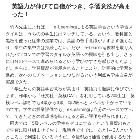
英語力が伸びて自信がつき、学習意欲が高ま
った！
竹内先生によれば、「e-Learningによる英語学習という学習ス
タイルは、うちのの学生にはマッチしている」という。教科書と
黒板を使った従来の授業では、英語の苦手意識がますます強くな
り、学生の集中力は持続しない。だが、e-Learning教材を取り入
れたパソコンでの学習スタイルが英語への興味を引き出し、さら
に自分のペースで進められるという学びやすさを感じさせたよう
だ。さらに、学習履歴が表示されることにより、計画的に学習を
進め、次へのモチベーションにつながるという利点も学生自身が
実感できた。
「学生たちの英語学習意欲が高まり、英語力も順調に伸びてい
ます。昨年から『旺文社・英検CAT』を利用している2年生は、英
検レベル診断でも4級から3級、準2級へとレベルが上がっている
のです。学生の授業評価でも、e-Learningは自分のペースで学べ
て、できたときの達成感を味わえると高い評価を得られました」
同大では「5級レベルの学生をゼロにする」という目標のもと
で学習に取り組ませており、現時点ですでに、あと1～2人という
ところまで到達しているそうだ。今後5級は補習で使用するだけ