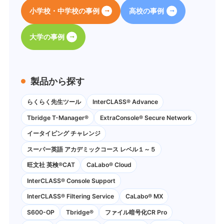
小学校・中学校の事例
高校の事例
大学の事例
製品から探す
らくらく先生ツール
InterCLASS® Advance
Tbridge T-Manager®
ExtraConsole® Secure Network
イータイピング チャレンジ
スーパー英語 アカデミックコース レベル１～５
旺文社 英検®CAT
CaLabo®︎ Cloud
InterCLASS®︎ Console Support
InterCLASS®︎ Filtering Service
CaLabo® MX
S600-OP
Tbridge®
ファイル暗号化CR Pro