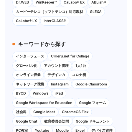
Dr.WEB
WinKeeper™
CaLabo® EX
ABLish®
ムービーテレコ（ソフトテレコ）対応教材
GLEXA
CaLabo® LX
InterCLASS®
キーワードから探す
インターフェース
CHIeru.net for College
グローバル化
アカウント管理
1人1台
オンライン授業
デザイン力
コロナ禍
ネットワーク環境
Instagram
Google Classroom
BYOD
Windows
iPad
Google Workspace for Education
Google フォーム
社会科
Google Meet
ChromeOS Flex
Google Chat
教育委員会訪問
Google ドキュメント
PC教室
Youtube
Moodle
Excel
デバイス管理