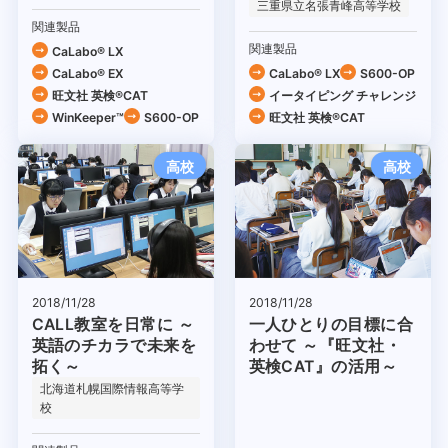
三重県立名張青峰高等学校
関連製品
関連製品
CaLabo® LX
CaLabo® EX
CaLabo® LX
S600-OP
旺文社 英検®CAT
イータイピング チャレンジ
WinKeeper™
S600-OP
旺文社 英検®CAT
高校
高校
2018/11/28
2018/11/28
CALL教室を日常に ～
一人ひとりの目標に合
英語のチカラで未来を
わせて ～『旺文社・
拓く～
英検CAT』の活用～
北海道札幌国際情報高等学
校