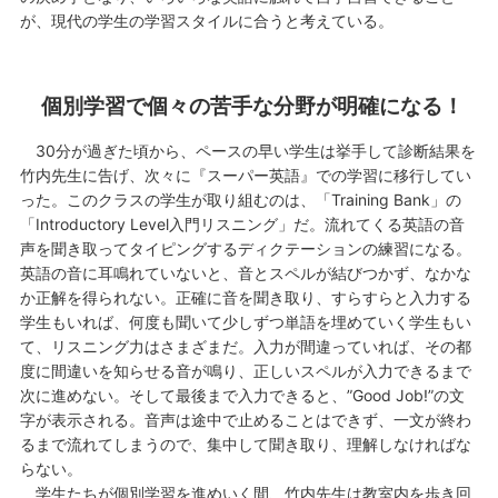
が、現代の学生の学習スタイルに合うと考えている。
個別学習で個々の苦手な分野が明確になる！
30分が過ぎた頃から、ペースの早い学生は挙手して診断結果を
竹内先生に告げ、次々に『スーパー英語』での学習に移行してい
った。このクラスの学生が取り組むのは、「Training Bank」の
「Introductory Level入門リスニング」だ。流れてくる英語の音
声を聞き取ってタイピングするディクテーションの練習になる。
英語の音に耳鳴れていないと、音とスペルが結びつかず、なかな
か正解を得られない。正確に音を聞き取り、すらすらと入力する
学生もいれば、何度も聞いて少しずつ単語を埋めていく学生もい
て、リスニング力はさまざまだ。入力が間違っていれば、その都
度に間違いを知らせる音が鳴り、正しいスペルが入力できるまで
次に進めない。そして最後まで入力できると、”Good Job!”の文
字が表示される。音声は途中で止めることはできず、一文が終わ
るまで流れてしまうので、集中して聞き取り、理解しなければな
らない。
学生たちが個別学習を進めいく間、竹内先生は教室内を歩き回