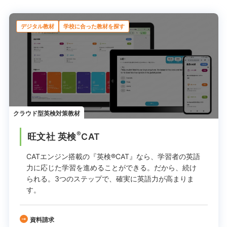
デジタル教材
学校に合った教材を探す
クラウド型英検対策教材
®
旺文社 英検
CAT
CATエンジン搭載の『英検®CAT』なら、学習者の英語
力に応じた学習を進めることができる。
だから、続け
られる。
3つのステップで、確実に英語力が高まりま
す。
資料請求