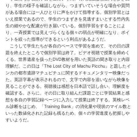
り、学生の様子を確認しながら、つまずいていそうな場合や質問
がある場合には一人ひとりに声をかけて指導する。個別学習とは
いえ授業であるので、学生のつまずきを見逃すまいとする竹内先
生の細やかな配慮が行き届いている。個別学習をすることによ
り、一斉授業では見えづらくなる個々の弱点が明確になり、ポイ
ントを絞った指導ができるという利点があるようだ。
こうして学生たちが各自のペースで学習を進めて、その日の課
題を終えたところで個別学習は終了。ビデオ視聴で授業を締めく
くる。世界遺産を扱ったDVD教材を用いた英語の聞き取りと内容
理解だ。この日は『The Lost City of Machu Picchu』と題したイ
ンカの都市遺跡マチュピチュに関するドキュメンタリー映像だっ
た。英語字幕が表示されるので、文字で内容を追いながら映像を
見ることができる。視聴後は感想を日本語で話し合い、理解度を
確認する。さらに、その日に取り組んだ課題ごとに学習結果と感
想を各自の学習記録ページに入力して授業は終了する。英検レベ
ル診断をはじめ、「Training Bank」の消化量や現状のマイル数と
いった数値化された記録も残るため、個々の学習進度も把握しや
すいようだ。