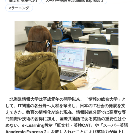
旺文社 英検®CAT
スーパー英語 Academic Express 2
eラーニング
北海道情報大学は平成元年の開学以来、「情報の総合大学」と
して、IT関連の各分野へ人材を輩出し、日本のIT社会の発展を支
えてきた。教育の情報化が進む現在、情報関連分野では高度な専
門知識や技術の習得に加え、国際共通語である英語の重要性は否
めない。e-Learning教材『旺文社・英検CAT』や『スーパー英語
Academic Express 2』を取り入れたことにより英語力が向上し