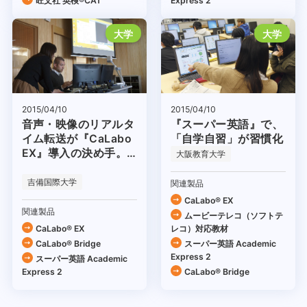
旺文社 英検®CAT
Express 2
大学
大学
2015/04/10
2015/04/10
音声・映像のリアルタ
『スーパー英語』で、
イム転送が『CaLabo
「自学自習」が習慣化
EX』導入の決め手。
大阪教育大学
ICTの利活用で、学部
全体の授業効率を高め
吉備国際大学
関連製品
たい！
CaLabo® EX
関連製品
ムービーテレコ（ソフトテ
CaLabo® EX
レコ）対応教材
CaLabo® Bridge
スーパー英語 Academic
Express 2
スーパー英語 Academic
Express 2
CaLabo® Bridge