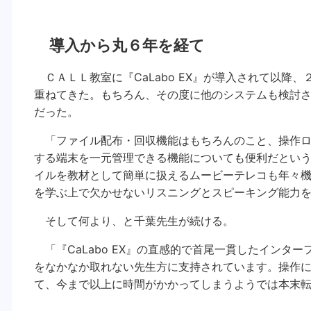
導入から丸６年を経て
ＣＡＬＬ教室に『CaLabo EX』が導入されて以降
重ねてきた。もちろん、その度に他のシステムも検討された
だった。
「ファイル配布・回収機能はもちろんのこと、操作ロ
する端末を一元管理できる機能についても便利だとい
イルを教材として簡単に扱えるムービーテレコも年々
を学ぶ上で欠かせないリスニングとスピーキング能力
そして何より、と千葉先生が続ける。
「『CaLabo EX』の直感的で首尾一貫したインタ
をなかなか取れない先生方に支持されています。操作
て、今まで以上に時間がかかってしまうようでは本末