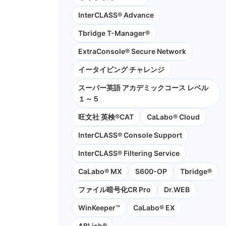
InterCLASS® Advance
Tbridge T-Manager®
ExtraConsole® Secure Network
イータイピング チャレンジ
スーパー英語 アカデミックコース レベル
１～５
旺文社 英検®CAT
CaLabo®︎ Cloud
InterCLASS®︎ Console Support
InterCLASS®︎ Filtering Service
CaLabo® MX
S600-OP
Tbridge®
ファイル暗号化CR Pro
Dr.WEB
WinKeeper™
CaLabo® EX
ABLish®