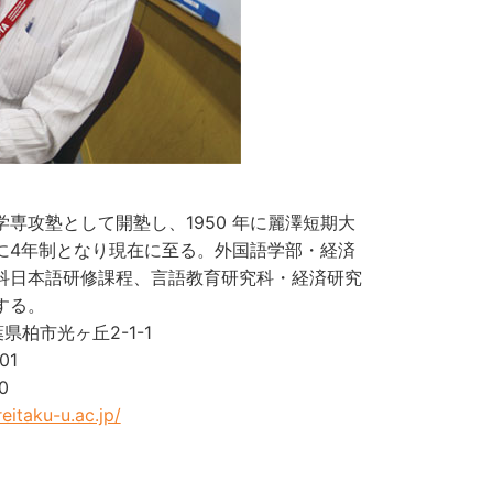
科学専攻塾として開塾し、1950 年に麗澤短期大
 年に4年制となり現在に至る。外国語学部・経済
科日本語研修課程、言語教育研究科・経済研究
する。
千葉県柏市光ヶ丘2-1-1
01
0
eitaku-u.ac.jp/