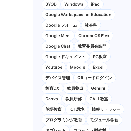
BYOD
Windows
iPad
Google Workspace for Education
Google フォーム
社会科
Google Meet
ChromeOS Flex
Google Chat
教育委員会訪問
Google ドキュメント
PC教室
Youtube
Moodle
Excel
デバイス管理
QRコードログイン
教育DX
教員養成
Gemini
Canva
教員研修
CALL教室
英語教育
ICT環境
情報リテラシー
プログラミング教育
モジュール学習
タブレット
フラッシュ型教材