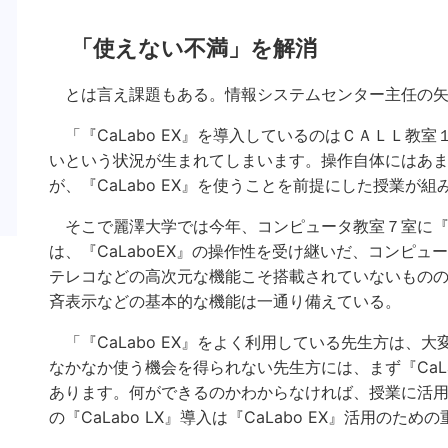
「使えない不満」を解消
とは言え課題もある。情報システムセンター主任の矢
「『CaLabo EX』を導入しているのはＣＡＬＬ教
いという状況が生まれてしまいます。操作自体にはあまり慣
が、『CaLabo EX』を使うことを前提にした授業が
そこで麗澤大学では今年、コンピュータ教室７室に『CaLa
は、『CaLaboEX』の操作性を受け継いだ、コンピ
テレコなどの高次元な機能こそ搭載されていないものの
斉表示などの基本的な機能は一通り備えている。
「『CaLabo EX』をよく利用している先生方は、
なかなか使う機会を得られない先生方には、まず『CaL
あります。何ができるのかわからなければ、授業に活
の『CaLabo LX』導入は『CaLabo EX』活用の