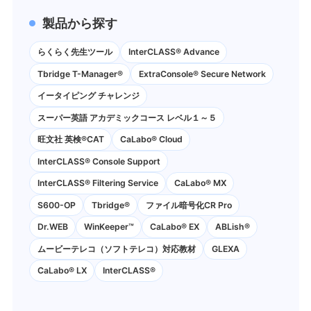
製品から探す
らくらく先生ツール
InterCLASS® Advance
Tbridge T-Manager®
ExtraConsole® Secure Network
イータイピング チャレンジ
スーパー英語 アカデミックコース レベル１～５
旺文社 英検®CAT
CaLabo®︎ Cloud
InterCLASS®︎ Console Support
InterCLASS®︎ Filtering Service
CaLabo® MX
S600-OP
Tbridge®
ファイル暗号化CR Pro
Dr.WEB
WinKeeper™
CaLabo® EX
ABLish®
ムービーテレコ（ソフトテレコ）対応教材
GLEXA
CaLabo® LX
InterCLASS®