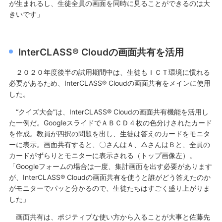
が生まれるし、生徒全員の画面を同時に見ることができるのは大
きいです」
InterCLASS® Cloudの画面共有を活用
２０２０年度後半の試用期間中は、生徒もＩＣＴ環境に慣れる
必要があるため、InterCLASS® Cloudの画面共有をメインに使用
した。
“クイズ大会”は、InterCLASS® Cloudの画面共有機能を活用し
た一例だ。GoogleスライドでＡＢＣＤ４枚の色分けされたカード
を作成。教員が四択の問題を出し、生徒は答えのカードをモニタ
ーに表示。画面共有すると、〇さんはＡ、△さんはＢと、全員の
カードがずらりとモニターに表示される（トップ画像左）。
「Googleフォームの場合は一度、集計画面を出す必要があります
が、InterCLASS® Cloudの画面共有を使うと誰がどう答えたのか
がモニターでパッと分かるので、生徒たちはすごく盛り上がりま
した」
画面共有は、ポジティブな使い方から入ることが大事と佐藤先