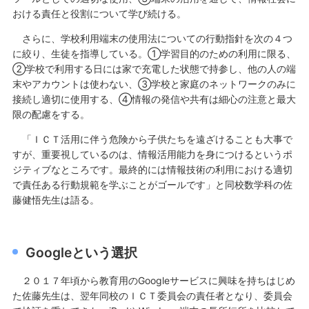
おける責任と役割について学び続ける。
さらに、学校利用端末の使用法についての行動指針を次の４つ
に絞り、生徒を指導している。①学習目的のための利用に限る、
②学校で利用する日には家で充電した状態で持参し、他の人の端
末やアカウントは使わない、③学校と家庭のネットワークのみに
接続し適切に使用する、④情報の発信や共有は細心の注意と最大
限の配慮をする。
「ＩＣＴ活用に伴う危険から子供たちを遠ざけることも大事で
すが、重要視しているのは、情報活用能力を身につけるというポ
ジティブなところです。最終的には情報技術の利用における適切
で責任ある行動規範を学ぶことがゴールです」と同校数学科の佐
藤健悟先生は語る。
Googleという選択
２０１７年頃から教育用のGoogleサービスに興味を持ちはじめ
た佐藤先生は、翌年同校のＩＣＴ委員会の責任者となり、委員会