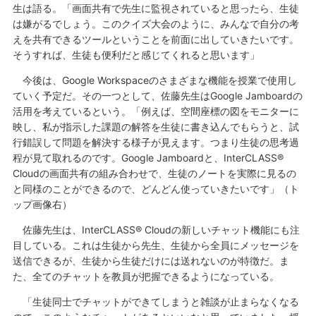
生は語る。「画面共有で先生に監視されていると思ったら、生徒
は嫌がるでしょう。このクイズ大会のように、みんなで自分の考
えを共有できるツールということを前面に出していきたいです。
そうすれば、生徒も便利だと感じてくれると思います」
今後は、Google Workspaceのさまざまな機能を授業で使用し
ていく予定だ。その一つとして、佐藤先生はGoogle Jamboardの
活用を考えているという。「例えば、空間座標の図をモニターに
映し、私が指示した課題の解答を生徒に書き込んでもらうと、試
行錯誤して問題を解決する様子が見えます。つまり生徒の思考過
程が見て取れるのです。Google Jamboardと、InterCLASS®
Cloudの画面共有の組み合わせで、生徒のノートを実際に見るの
と同様のことができるので、どんどん使っていきたいです」（ト
ップ画像右）
佐藤先生は、InterCLASS® Cloudの新しいチャット機能にも注
目している。これは生徒から先生、生徒から全員にメッセージを
送信できるが、生徒から生徒だけには送れないのが特徴だ。ま
た、全てのチャットを教員が把握できるようになっている。
「生徒同士でチャットができてしまうと雑談が止まらなくなる