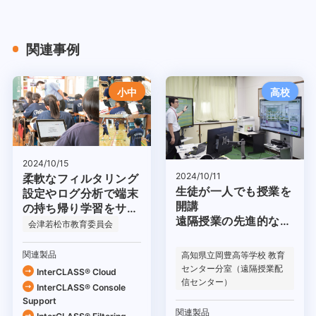
関連事例
小中
高校
2024/10/15
2024/10/11
柔軟なフィルタリング
生徒が一人でも授業を
設定やログ分析で端末
開講
の持ち帰り学習をサポ
遠隔授業の先進的な取
ート
会津若松市教育委員会
り組み
関連製品
高知県立岡豊高等学校 教育
センター分室（遠隔授業配
InterCLASS® Cloud
信センター）
InterCLASS®︎ Console
Support
関連製品