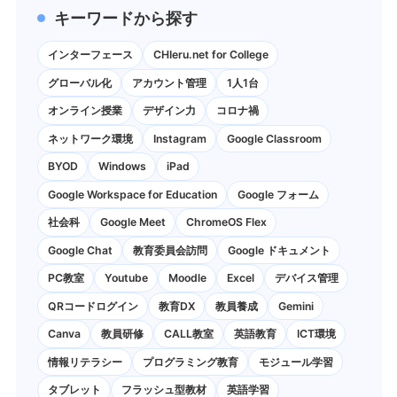
キーワードから探す
インターフェース
CHIeru.net for College
グローバル化
アカウント管理
1人1台
オンライン授業
デザイン力
コロナ禍
ネットワーク環境
Instagram
Google Classroom
BYOD
Windows
iPad
Google Workspace for Education
Google フォーム
社会科
Google Meet
ChromeOS Flex
Google Chat
教育委員会訪問
Google ドキュメント
PC教室
Youtube
Moodle
Excel
デバイス管理
QRコードログイン
教育DX
教員養成
Gemini
Canva
教員研修
CALL教室
英語教育
ICT環境
情報リテラシー
プログラミング教育
モジュール学習
タブレット
フラッシュ型教材
英語学習