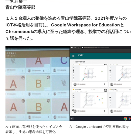
―東京都―
青山学院高等部
１人１台端末の整備を進める青山学院高等部。2021年度からの
ICT本格活用を目前に、Google Workspace for Educationと
Chromebookの導入に至った経緯や理念、授業での利活用につい
て話を伺った。
左：画面共有機能を使ったクイズ大会 右：Google Jamboardで空間座標の図を
表示し、生徒の思考過程を可視化