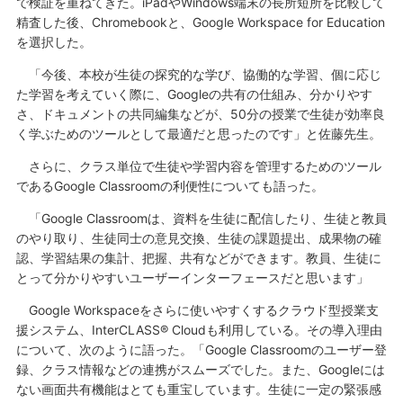
で検証を重ねてきた。iPadやWindows端末の長所短所を比較して
精査した後、Chromebookと、Google Workspace for Education
を選択した。
「今後、本校が生徒の探究的な学び、協働的な学習、個に応じ
た学習を考えていく際に、Googleの共有の仕組み、分かりやす
さ、ドキュメントの共同編集などが、50分の授業で生徒が効率良
く学ぶためのツールとして最適だと思ったのです」と佐藤先生。
さらに、クラス単位で生徒や学習内容を管理するためのツール
であるGoogle Classroomの利便性についても語った。
「Google Classroomは、資料を生徒に配信したり、生徒と教員
のやり取り、生徒同士の意見交換、生徒の課題提出、成果物の確
認、学習結果の集計、把握、共有などができます。教員、生徒に
とって分かりやすいユーザーインターフェースだと思います」
Google Workspaceをさらに使いやすくするクラウド型授業支
援システム、InterCLASS® Cloudも利用している。その導入理由
について、次のように語った。「Google Classroomのユーザー登
録、クラス情報などの連携がスムーズでした。また、Googleには
ない画面共有機能はとても重宝しています。生徒に一定の緊張感