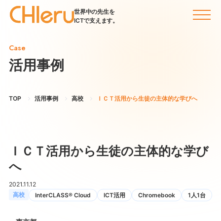
世界中の先生を
ICTで支えます。
Case
活用事例
TOP
活用事例
高校
ＩＣＴ活用から生徒の主体的な学びへ
ＩＣＴ活用から生徒の主体的な学び
へ
2021.11.12
高校
InterCLASS® Cloud
ICT活用
Chromebook
1人1台