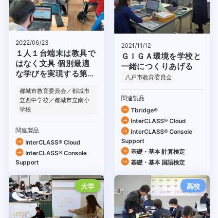
2022/06/23
2021/11/12
１人１台端末は教具で
ＧＩＧＡ環境を学校と
はなく文具 個別最適
一緒につくりあげる
な学びを実現する第一
八戸市教育委員会
歩
都城市教育委員会／都城市
関連製品
立西中学校／都城市立南小
学校
Tbridge®
InterCLASS® Cloud
関連製品
InterCLASS®︎ Console
Support
InterCLASS® Cloud
基礎・基本 計算検定
InterCLASS®︎ Console
Support
基礎・基本 国語検定
大学
高校