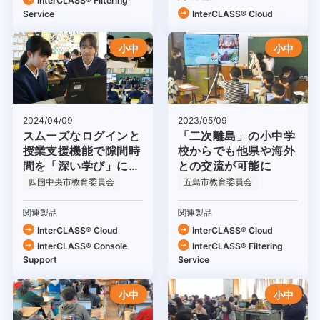
InterCLASS®︎ Filtering
Service
InterCLASS® Cloud
小中
小中
2024/04/09
2023/05/09
スムーズなログインと
「二次離島」の小中学
授業支援機能で隙間時
校からでも他県や海外
間を「深い学び」に有
との交流が可能に
効活用
四国中央市教育委員会
五島市教育委員会
関連製品
関連製品
InterCLASS® Cloud
InterCLASS® Cloud
InterCLASS®︎ Console
InterCLASS®︎ Filtering
Support
Service
小中
小中