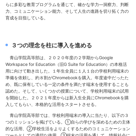
らに多彩な教育プログラムを通じて、確かな学力—洞察力、判断
力、コミュニケーション能力、そして人生の進路を切り拓く力の
育成を目指している。
３つの理念を柱に導入を進める
青山学院高等部は、２０２０年度の２学期からGoogle
Workspace for Education（旧G Suite for Education）の本格活
用に向けて動き出した。１年生全員に１人１台の学校利用端末の
準備を依頼し、約８割がChromebookを購入。年度途中だったた
め、既に保有している一定の条件を満たす端末を使用することも
認めた。そして、いくつかの授業について、学校利用端末の試用
を開始した。２０２１年度からは新入生全員にChromebookを購
入してもらい、本格的な活用をスタートさせる。
青山学院高等部では、学校利用端末の導入に当たり、以下の３
つのミッションを掲げている。①自らの学びを深めるための主体
的な活用、②学校生活をよりよくするためのコミュニケーション
ツールとしての適切な使用、③端末の活用を通して、情報社会に