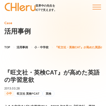
世界中の先生を
ICTで支えます。
Case
活用事例
TOP
活用事例
小・中学校
『旺文社・英検CAT』が高めた英語の
『旺文社・英検CAT』が高めた英語
の学習意欲
2013.03.28
小中
旺文社 英検®CAT
英検