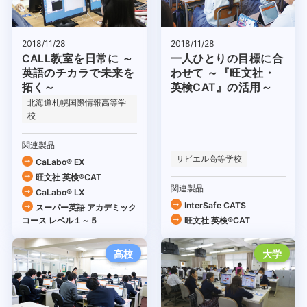
2018/11/28
2018/11/28
CALL教室を日常に ～
一人ひとりの目標に合
英語のチカラで未来を
わせて ～『旺文社・
拓く～
英検CAT』の活用～
北海道札幌国際情報高等学
校
関連製品
サビエル高等学校
CaLabo® EX
旺文社 英検®CAT
関連製品
CaLabo® LX
InterSafe CATS
スーパー英語 アカデミック
コース レベル１～５
旺文社 英検®CAT
高校
大学