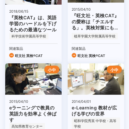
2015/04/10
2018/06/15
『旺文社・英検CAT』
『英検CAT』は、英語
の愛称は「チエルす
学習のハードルを下げ
る」。英検対策にも通
るための最適なツール
常授業にも大活躍！
科学技術学園高等学校
植草学園大学附属高等学校
関連製品
関連製品
旺文社 英検®CAT
旺文社 英検®CAT
小中
小中
2014/04/01
2015/04/10
e-Learning 教材が広
eラーニングで教員の
げる学びの世界
英語力を効率よく伸ば
す
昭和学院秀英 中学校・高等
高知県教育センター
学校