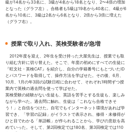
級が14名から33名に、3級が4名から18名となり、2〜4倍の増加
となった（グラフ左）。合格者も5級は19名から40名に、4級が6
名から10名に、3級は2名から6名となり、2倍から3倍に増えた
（グラフ右）。
授業で取り入れ、英検受験者が急増
2012年度を迎え、2年生を受け持った大屋先生は、授業でも取
り組む方針に切り替えた。そこで、年度の初めにすべての生徒に
『旺文社・英検CAT』を紹介し、自分の学籍番号にもとづいたID
とパスワードを取得して、操作方法を学ばせた。その後、6月、
10月、1月の年3回の試験日程に合わせて、それぞれ1時間ずつ授
業内で英検の過去問を使って学ばせた。
英検受験の経験がない生徒も、英語を苦手とする生徒も、楽しみ
ながら学べた。過去問に触れ、生徒は「これなら合格できそ
う！」と自信をつけた。自宅でもインターネット環境があれば学
習でき、「学習の記録」がイラストで表示され、修得・未修得が
ひと目でわかる「単語帳」が作られることから、学びの意欲を高
めていった。そして、第2回検定では180名、第3回検定では110