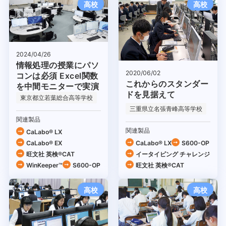
高校
高校
2024/04/26
情報処理の授業にパソ
2020/06/02
コンは必須 Excel関数
これからのスタンダー
を中間モニターで実演
ドを見据えて
東京都立若葉総合高等学校
三重県立名張青峰高等学校
関連製品
関連製品
CaLabo® LX
CaLabo® EX
CaLabo® LX
S600-OP
旺文社 英検®CAT
イータイピング チャレンジ
WinKeeper™
S600-OP
旺文社 英検®CAT
高校
高校