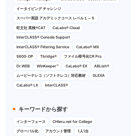
イータイピング チャレンジ
スーパー英語 アカデミックコース レベル１～５
旺文社 英検®CAT
CaLabo®︎ Cloud
InterCLASS®︎ Console Support
InterCLASS®︎ Filtering Service
CaLabo® MX
S600-OP
Tbridge®
ファイル暗号化CR Pro
Dr.WEB
WinKeeper™
CaLabo® EX
ABLish®
ムービーテレコ（ソフトテレコ）対応教材
GLEXA
CaLabo® LX
InterCLASS®
キーワードから探す
インターフェース
CHIeru.net for College
グローバル化
アカウント管理
1人1台