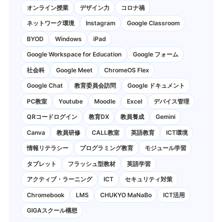
オンライン授業
デザイン力
コロナ禍
ネットワーク環境
Instagram
Google Classroom
BYOD
Windows
iPad
Google Workspace for Education
Google フォーム
社会科
Google Meet
ChromeOS Flex
Google Chat
教育委員会訪問
Google ドキュメント
PC教室
Youtube
Moodle
Excel
デバイス管理
QRコードログイン
教育DX
教員養成
Gemini
Canva
教員研修
CALL教室
英語教育
ICT環境
情報リテラシー
プログラミング教育
モジュール学習
タブレット
フラッシュ型教材
英語学習
アクティブ・ラーニング
ICT
セキュリティ対策
Chromebook
LMS
CHUKYO MaNaBo
ICT活用
GIGAスクール構想