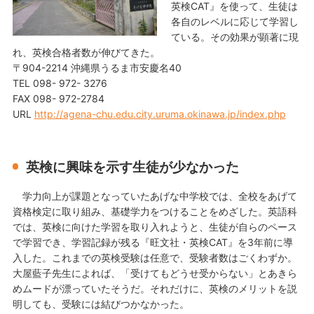
英検CAT』を使って、生徒は
各自のレベルに応じて学習し
ている。その効果が顕著に現
れ、英検合格者数が伸びてきた。
〒904-2214 沖縄県うるま市安慶名40
TEL 098- 972- 3276
FAX 098- 972-2784
URL
http://agena-chu.edu.city.uruma.okinawa.jp/index.php
英検に興味を示す生徒が少なかった
学力向上が課題となっていたあげな中学校では、全校をあげて
資格検定に取り組み、基礎学力をつけることをめざした。英語科
では、英検に向けた学習を取り入れようと、生徒が自らのペース
で学習でき、学習記録が残る『旺文社・英検CAT』を3年前に導
入した。これまでの英検受験は任意で、受験者数はごくわずか。
大屋藍子先生によれば、「受けてもどうせ受からない」とあきら
めムードが漂っていたそうだ。それだけに、英検のメリットを説
明しても、受験には結びつかなかった。