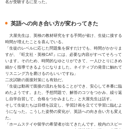
名が受験するに至った。
英語への向き合い方が変わってきた
大屋先生は、英検の教材研究をする手間が省け、生徒に接する
時間が増えたことを喜んでいる。
「生徒のレベルに応じた問題集を探すだけでも、時間がかかりま
すが、『旺文社・英検CAT』には、必要な内容がすべてそろって
います。そのため、時間的なゆとりができて、一人ひとりにきめ
細かく指導できるようになりました。ネイティブの発音に触れて
リスニング力を磨けるのもいいですね」
二次試験の面接対策にも有効だ。
「生徒は動画で面接の流れを知ることができ、安心して本番に臨
めたようです。また、予想問題で、解答のコツをつかみ、繰り返
し自学自習して、合格をつかみました」と大屋先生は話す。
そして生徒たちは目標を設定し、学習計画を立てて学習に臨むよ
うになった。こうした姿勢の変化が、英語への向き合い方も変え
た。
「ホームステイや留学の希望者が出てきたんです。校内のスピー