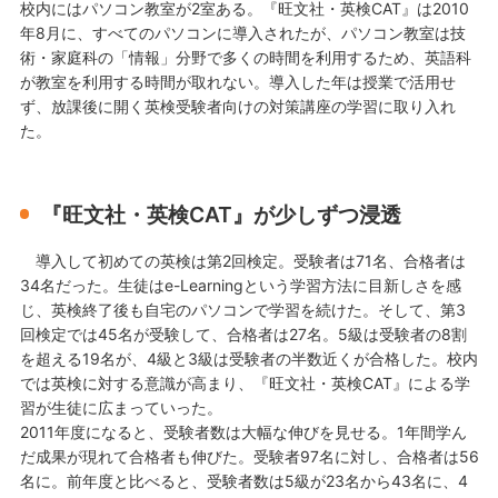
校内にはパソコン教室が2室ある。『旺文社・英検CAT』は2010
年8月に、すべてのパソコンに導入されたが、パソコン教室は技
術・家庭科の「情報」分野で多くの時間を利用するため、英語科
が教室を利用する時間が取れない。導入した年は授業で活用せ
ず、放課後に開く英検受験者向けの対策講座の学習に取り入れ
た。
『旺文社・英検CAT』が少しずつ浸透
導入して初めての英検は第2回検定。受験者は71名、合格者は
34名だった。生徒はe-Learningという学習方法に目新しさを感
じ、英検終了後も自宅のパソコンで学習を続けた。そして、第3
回検定では45名が受験して、合格者は27名。5級は受験者の8割
を超える19名が、4級と3級は受験者の半数近くが合格した。校内
では英検に対する意識が高まり、『旺文社・英検CAT』による学
習が生徒に広まっていった。
2011年度になると、受験者数は大幅な伸びを見せる。1年間学ん
だ成果が現れて合格者も伸びた。受験者97名に対し、合格者は56
名に。前年度と比べると、受験者数は5級が23名から43名に、4