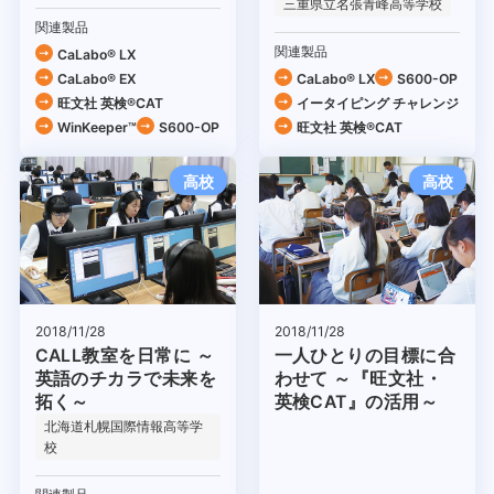
三重県立名張青峰高等学校
関連製品
関連製品
CaLabo® LX
CaLabo® EX
CaLabo® LX
S600-OP
旺文社 英検®CAT
イータイピング チャレンジ
WinKeeper™
S600-OP
旺文社 英検®CAT
高校
高校
2018/11/28
2018/11/28
CALL教室を日常に ～
一人ひとりの目標に合
英語のチカラで未来を
わせて ～『旺文社・
拓く～
英検CAT』の活用～
北海道札幌国際情報高等学
校