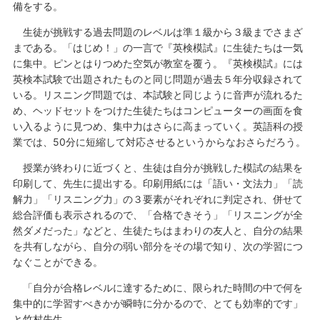
備をする。
生徒が挑戦する過去問題のレベルは準１級から３級までさまざ
まである。「はじめ！」の一言で『英検模試』に生徒たちは一気
に集中。ピンとはりつめた空気が教室を覆う。『英検模試』には
英検本試験で出題されたものと同じ問題が過去５年分収録されて
いる。リスニング問題では、本試験と同じように音声が流れるた
め、ヘッドセットをつけた生徒たちはコンピューターの画面を食
い入るように見つめ、集中力はさらに高まっていく。英語科の授
業では、50分に短縮して対応させるというからなおさらだろう。
授業が終わりに近づくと、生徒は自分が挑戦した模試の結果を
印刷して、先生に提出する。印刷用紙には「語い・文法力」「読
解力」「リスニング力」の３要素がそれぞれに判定され、併せて
総合評価も表示されるので、「合格できそう」「リスニングが全
然ダメだった」などと、生徒たちはまわりの友人と、自分の結果
を共有しながら、自分の弱い部分をその場で知り、次の学習につ
なぐことができる。
「自分が合格レベルに達するために、限られた時間の中で何を
集中的に学習すべきかが瞬時に分かるので、とても効率的です」
と竹村先生。