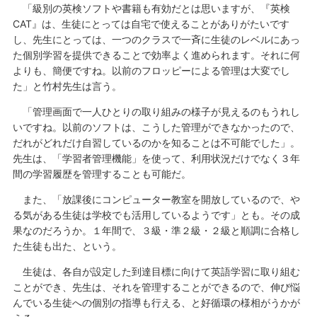
「級別の英検ソフトや書籍も有効だとは思いますが、『英検
CAT』は、生徒にとっては自宅で使えることがありがたいです
し、先生にとっては、一つのクラスで一斉に生徒のレベルにあっ
た個別学習を提供できることで効率よく進められます。それに何
よりも、簡便ですね。以前のフロッピーによる管理は大変でし
た」と竹村先生は言う。
「管理画面で一人ひとりの取り組みの様子が見えるのもうれし
いですね。以前のソフトは、こうした管理ができなかったので、
だれがどれだけ自習しているのかを知ることは不可能でした」。
先生は、「学習者管理機能」を使って、利用状況だけでなく３年
間の学習履歴を管理することも可能だ。
また、「放課後にコンピューター教室を開放しているので、や
る気がある生徒は学校でも活用しているようです」とも。その成
果なのだろうか。１年間で、３級・準２級・２級と順調に合格し
た生徒も出た、という。
生徒は、各自が設定した到達目標に向けて英語学習に取り組む
ことができ、先生は、それを管理することができるので、伸び悩
んでいる生徒への個別の指導も行える、と好循環の様相がうかが