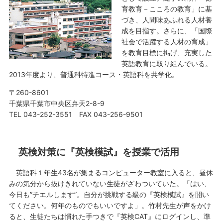
育教育－こころの教育」に基
づき、人間味あふれる人材養
成を目指す。さらに、「国際
社会で活躍する人材の育成」
を教育目標に掲げ、充実した
英語教育に取り組んでいる。
2013年度より、普通科特進コース・英語科を共学化。
〒260-8601
千葉県千葉市中央区弁天2-8-9
TEL 043-252-3551 FAX 043-256-9501
英検対策に『英検模試』を授業で活用
英語科１年生43名が集まるコンピューター教室に入ると、昼休
みの気分から抜けきれていない生徒がざわついていた。「はい、
今日も”チエルします”。自分が挑戦する級の『英検模試』を開い
てください。何年のものでもいいですよ」。竹村先生が声をかけ
ると、生徒たちは慣れた手つきで『英検CAT』にログインし、準