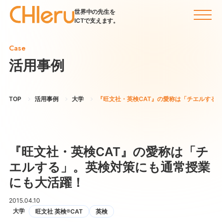
世界中の先生を
ICTで支えます。
Case
活用事例
TOP
活用事例
大学
『旺文社・英検CAT』の愛称は「チエルする
『旺文社・英検CAT』の愛称は「チ
エルする」。英検対策にも通常授業
にも大活躍！
2015.04.10
大学
旺文社 英検®CAT
英検