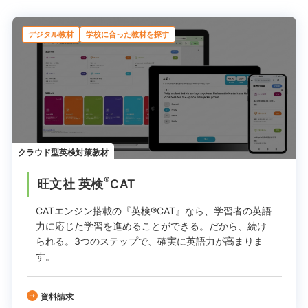
デジタル教材
学校に合った教材を探す
クラウド型英検対策教材
®
旺文社 英検
CAT
CATエンジン搭載の『英検®CAT』なら、学習者の英語
力に応じた学習を進めることができる。
だから、続け
られる。
3つのステップで、確実に英語力が高まりま
す。
資料請求