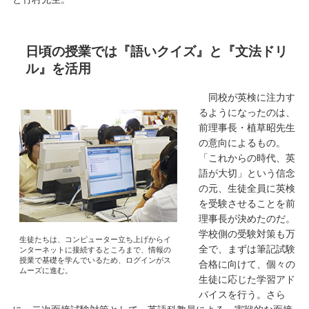
日頃の授業では『語いクイズ』と『文法ドリ
ル』を活用
同校が英検に注力す
るようになったのは、
前理事長・植草昭先生
の意向によるもの。
「これからの時代、英
語が大切」という信念
の元、生徒全員に英検
を受験させることを前
理事長が決めたのだ。
学校側の受験対策も万
生徒たちは、コンピューター立ち上げからイ
全で、まずは筆記試験
ンターネットに接続するところまで、情報の
授業で基礎を学んでいるため、ログインがス
合格に向けて、個々の
ムーズに進む。
生徒に応じた学習アド
バイスを行う。さら