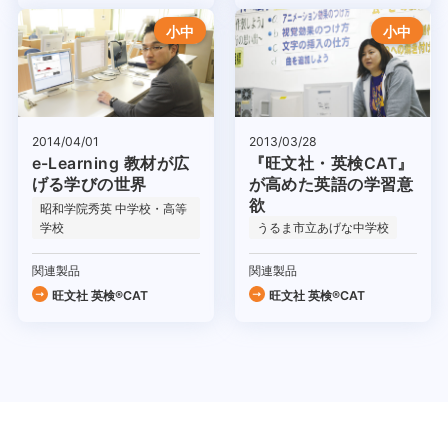
小中
小中
2014/04/01
2013/03/28
e-Learning 教材が広
『旺文社・英検CAT』
げる学びの世界
が高めた英語の学習意
欲
昭和学院秀英 中学校・高等
学校
うるま市立あげな中学校
関連製品
関連製品
旺文社 英検®CAT
旺文社 英検®CAT