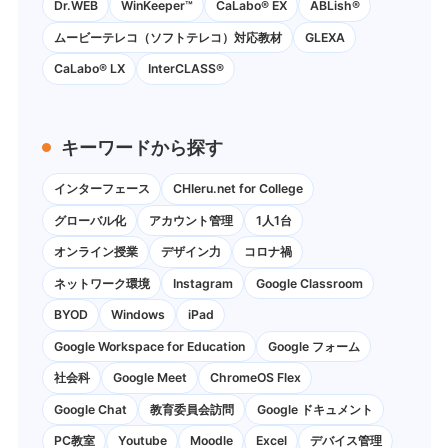
Dr.WEB
WinKeeper™
CaLabo® EX
ABLish®
ムービーテレコ（ソフトテレコ）対応教材
GLEXA
CaLabo® LX
InterCLASS®
キーワードから探す
インターフェース
CHIeru.net for College
グローバル化
アカウント管理
1人1台
オンライン授業
デザイン力
コロナ禍
ネットワーク環境
Instagram
Google Classroom
BYOD
Windows
iPad
Google Workspace for Education
Google フォーム
社会科
Google Meet
ChromeOS Flex
Google Chat
教育委員会訪問
Google ドキュメント
PC教室
Youtube
Moodle
Excel
デバイス管理