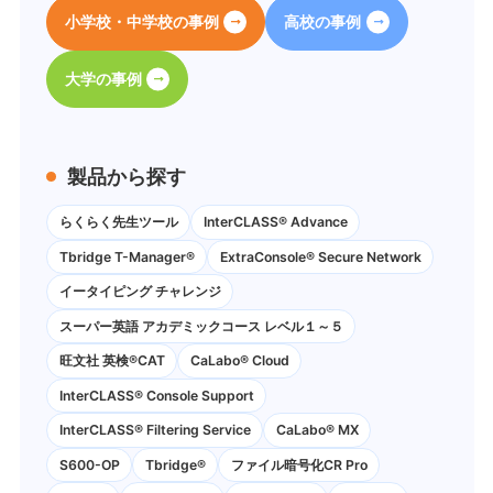
小学校・中学校の事例
高校の事例
大学の事例
製品から探す
らくらく先生ツール
InterCLASS® Advance
Tbridge T-Manager®
ExtraConsole® Secure Network
イータイピング チャレンジ
スーパー英語 アカデミックコース レベル１～５
旺文社 英検®CAT
CaLabo®︎ Cloud
InterCLASS®︎ Console Support
InterCLASS®︎ Filtering Service
CaLabo® MX
S600-OP
Tbridge®
ファイル暗号化CR Pro