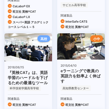
関連製品
サビエル高等学校
CaLabo® EX
旺文社 英検®CAT
関連製品
CaLabo® LX
InterSafe CATS
スーパー英語 アカデミック
コース レベル１～５
旺文社 英検®CAT
高校
小中
2015/04/10
2018/06/15
eラーニングで教員の
『英検CAT』は、英語
英語力を効率よく伸ば
学習のハードルを下げ
す
るための最適なツール
科学技術学園高等学校
高知県教育センター
関連製品
関連製品
旺文社 英検®CAT
旺文社 英検®CAT