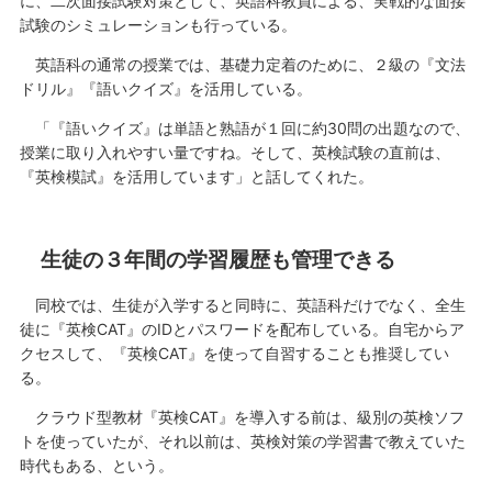
に、二次面接試験対策として、英語科教員による、実戦的な面接
試験のシミュレーションも行っている。
英語科の通常の授業では、基礎力定着のために、２級の『文法
ドリル』『語いクイズ』を活用している。
「『語いクイズ』は単語と熟語が１回に約30問の出題なので、
授業に取り入れやすい量ですね。そして、英検試験の直前は、
『英検模試』を活用しています」と話してくれた。
生徒の３年間の学習履歴も管理できる
同校では、生徒が入学すると同時に、英語科だけでなく、全生
徒に『英検CAT』のIDとパスワードを配布している。自宅からア
クセスして、『英検CAT』を使って自習することも推奨してい
る。
クラウド型教材『英検CAT』を導入する前は、級別の英検ソフ
トを使っていたが、それ以前は、英検対策の学習書で教えていた
時代もある、という。