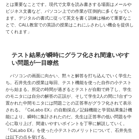
とは重要なことです。現代で文章を読み書きする場面はメールや
ビジネス文書など、パソコン上での作業が圧倒的に多くなってい
ます。デジタルの書式に従って英文を書く訓練は極めて重要なこ
とで、CALL教室での英語の授業はこれにふさわしい機会を提供し
てくれます」
テスト結果が瞬時にグラフ化され間違いやす
い問題が一目瞭然
パソコンの画面に向かい、黙々と解答を打ち込んでいく学生た
ち。石井先生の授業は毎回、テスト機能を使った自作の小テスト
から始まる。所定の時間が過ぎるとテストが自動で終了し、学生
のモニタには自分の解答の正誤が、そして学生2人の間に1台ずつ
置かれた中間モニタには問題ごとの正答率がグラフ化されて表示
される。『CaLabo EX』の自動採点／記録機能と学習結果集計機
能により、瞬時に集計されたのだ。先生は正答率の低い問題を中
心に取り上げ、間違いやすいポイントを丁寧に解説していく。
『CaLabo EX』を使った小テストのメリットについて、石井先生
は以下の点を挙げる。