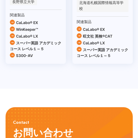
長野県立大学
北海道札幌国際情報高等学
校
関連製品
関連製品
CaLabo® EX
WinKeeper™
CaLabo® EX
CaLabo® LX
旺文社 英検®CAT
スーパー英語 アカデミック
CaLabo® LX
コース レベル１～５
スーパー英語 アカデミック
S300-AV
コース レベル１～５
Contact
お問い合わせ