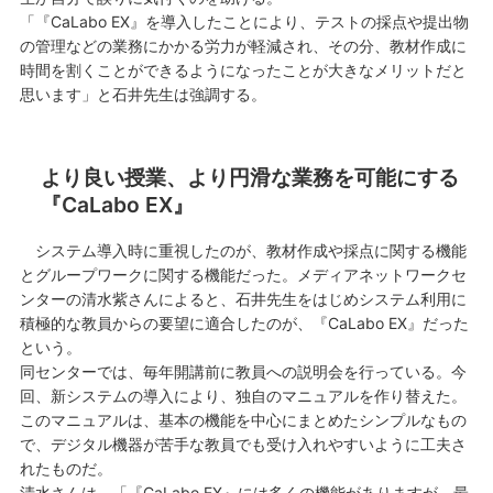
「『CaLabo EX』を導入したことにより、テストの採点や提出物
の管理などの業務にかかる労力が軽減され、その分、教材作成に
時間を割くことができるようになったことが大きなメリットだと
思います」と石井先生は強調する。
より良い授業、より円滑な業務を可能にする
『CaLabo EX』
システム導入時に重視したのが、教材作成や採点に関する機能
とグループワークに関する機能だった。メディアネットワークセ
ンターの清水紫さんによると、石井先生をはじめシステム利用に
積極的な教員からの要望に適合したのが、『CaLabo EX』だった
という。
同センターでは、毎年開講前に教員への説明会を行っている。今
回、新システムの導入により、独自のマニュアルを作り替えた。
このマニュアルは、基本の機能を中心にまとめたシンプルなもの
で、デジタル機器が苦手な教員でも受け入れやすいように工夫さ
れたものだ。
清水さんは、「『CaLabo EX』には多くの機能がありますが、最