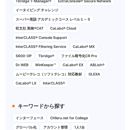
Tbridge T-Manager®
ExtraConsole® Secure Network
イータイピング チャレンジ
スーパー英語 アカデミックコース レベル１～５
旺文社 英検®CAT
CaLabo®︎ Cloud
InterCLASS®︎ Console Support
InterCLASS®︎ Filtering Service
CaLabo® MX
S600-OP
Tbridge®
ファイル暗号化CR Pro
Dr.WEB
WinKeeper™
CaLabo® EX
ABLish®
ムービーテレコ（ソフトテレコ）対応教材
GLEXA
CaLabo® LX
InterCLASS®
キーワードから探す
インターフェース
CHIeru.net for College
グローバル化
アカウント管理
1人1台