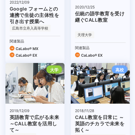
2022/12/09
2020/12/25
Google フォームとの
伝統の語学教育を受け
連携で生徒の主体性を
継ぐCALL教室
引き出す授業へ
広島市立舟入高等学校
天理大学
関連製品
関連製品
CaLabo® MX
CaLabo® EX
CaLabo® EX
大学
高校
2019/12/09
2018/11/28
英語教育で広がる未来
CALL教室を日常に ～
～CALL教室を活用し
英語のチカラで未来を
て～
拓く～