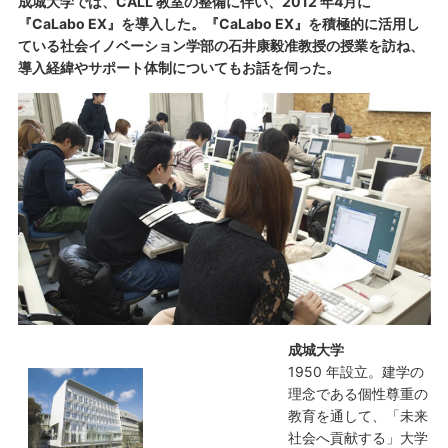
成城大学では、CALL 教室の整備に伴い、2012 年4月に
『CaLabo EX』を導入した。『CaLabo EX』を積極的に活用し
ている社会イノベーション学部の石井康毅准教授の授業を訪ね、
導入経緯やサポート体制についてもお話を伺った。
成城大学
1950 年設立。建学の
理念である個性尊重の
教育を通して、「未来
社会へ貢献する」大学