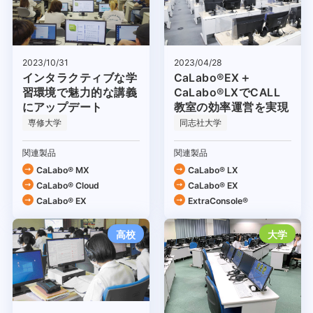
2023/04/28
2023/10/31
CaLabo®EX＋
インタラクティブな学
CaLabo®LXでCALL
習環境で魅力的な講義
教室の効率運営を実現
にアップデート
専修大学
同志社大学
関連製品
関連製品
CaLabo® MX
CaLabo® LX
CaLabo®︎ Cloud
CaLabo® EX
CaLabo® EX
ExtraConsole®
高校
大学