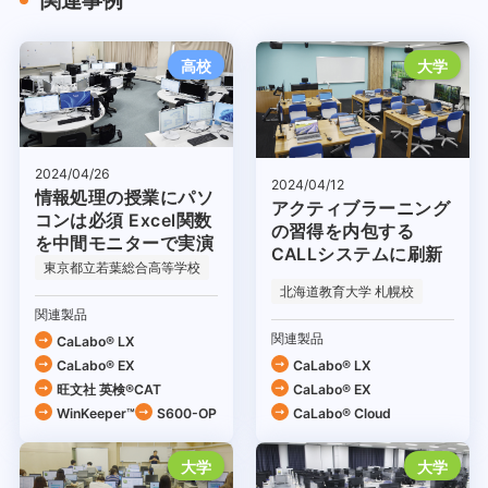
関連事例
高校
大学
2024/04/26
2024/04/12
情報処理の授業にパソ
アクティブラーニング
コンは必須 Excel関数
の習得を内包する
を中間モニターで実演
CALLシステムに刷新
東京都立若葉総合高等学校
北海道教育大学 札幌校
関連製品
関連製品
CaLabo® LX
CaLabo® EX
CaLabo® LX
旺文社 英検®CAT
CaLabo® EX
WinKeeper™
S600-OP
CaLabo®︎ Cloud
大学
大学