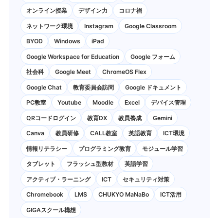
オンライン授業
デザイン力
コロナ禍
ネットワーク環境
Instagram
Google Classroom
BYOD
Windows
iPad
Google Workspace for Education
Google フォーム
社会科
Google Meet
ChromeOS Flex
Google Chat
教育委員会訪問
Google ドキュメント
PC教室
Youtube
Moodle
Excel
デバイス管理
QRコードログイン
教育DX
教員養成
Gemini
Canva
教員研修
CALL教室
英語教育
ICT環境
情報リテラシー
プログラミング教育
モジュール学習
タブレット
フラッシュ型教材
英語学習
アクティブ・ラーニング
ICT
セキュリティ対策
Chromebook
LMS
CHUKYO MaNaBo
ICT活用
GIGAスクール構想