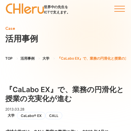
世界中の先生を
ICTで支えます。
Case
活用事例
TOP
活用事例
大学
『CaLabo EX』で、業務の円滑化と授業の充
『CaLabo EX』で、業務の円滑化と
授業の充実化が進む
2013.03.28
大学
CaLabo® EX
CALL