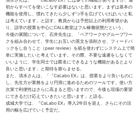
初からすべてを使いこなす必要はないと思います。まずは基本の
機能を使用し、慣れてきたら少しずつ手を広げていけばいいと私
は考えています」と話す。教員からは予想以上の利用希望があ
り、語学の授業を中心にCALL教室はフル稼働状態だという。
今後の展開について、石井先生は、「ペアワークやグループワー
クを組み合わせて、学生にお互いの英文を添削させ、フィードバ
ックをし合うこと（peer review）を紙を使わずにシステム上で簡
単に実施したいと考えています。その際、不要な遠慮をしなくて
いいように、学生同士では匿名にできるような機能があるとより
良いと思います」と期待を膨らませる。
また、清水さんは、「『CaLabo EX』は、授業をより良いものに
し、先生方が業務をより円滑に進めるためのツールです。使い方
次第で利便性はさらに高まると思いますので、今後も現場の要望
にできるだけ応えていきたいと思います」と語る。
成城大学では、『CaLabo EX』導入2年目を迎え、さらにその活
用の幅を広げていく予定だ。