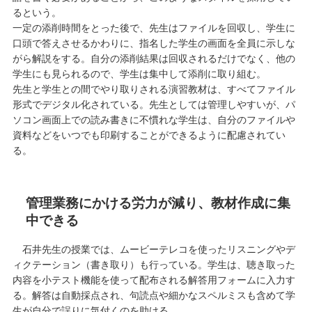
るという。
一定の添削時間をとった後で、先生はファイルを回収し、学生に
口頭で答えさせるかわりに、指名した学生の画面を全員に示しな
がら解説をする。自分の添削結果は回収されるだけでなく、他の
学生にも見られるので、学生は集中して添削に取り組む。
先生と学生との間でやり取りされる演習教材は、すべてファイル
形式でデジタル化されている。先生としては管理しやすいが、パ
ソコン画面上での読み書きに不慣れな学生は、自分のファイルや
資料などをいつでも印刷することができるように配慮されてい
る。
管理業務にかける労力が減り、教材作成に集
中できる
石井先生の授業では、ムービーテレコを使ったリスニングやデ
ィクテーション（書き取り）も行っている。学生は、聴き取った
内容を小テスト機能を使って配布される解答用フォームに入力す
る。解答は自動採点され、句読点や細かなスペルミスも含めて学
生が自分で誤りに気付くのを助ける。