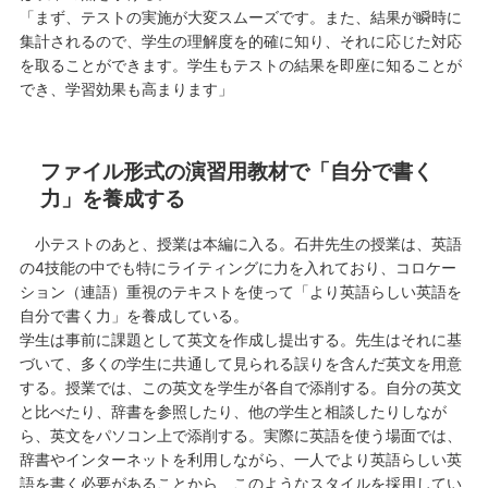
「まず、テストの実施が大変スムーズです。また、結果が瞬時に
集計されるので、学生の理解度を的確に知り、それに応じた対応
を取ることができます。学生もテストの結果を即座に知ることが
でき、学習効果も高まります」
ファイル形式の演習用教材で「自分で書く
力」を養成する
小テストのあと、授業は本編に入る。石井先生の授業は、英語
の4技能の中でも特にライティングに力を入れており、コロケー
ション（連語）重視のテキストを使って「より英語らしい英語を
自分で書く力」を養成している。
学生は事前に課題として英文を作成し提出する。先生はそれに基
づいて、多くの学生に共通して見られる誤りを含んだ英文を用意
する。授業では、この英文を学生が各自で添削する。自分の英文
と比べたり、辞書を参照したり、他の学生と相談したりしなが
ら、英文をパソコン上で添削する。実際に英語を使う場面では、
辞書やインターネットを利用しながら、一人でより英語らしい英
語を書く必要があることから、このようなスタイルを採用してい