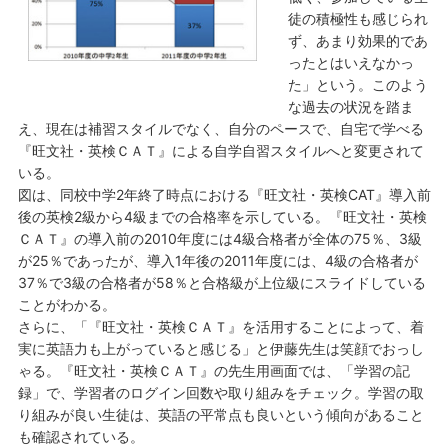
徒の積極性も感じられ
ず、あまり効果的であ
ったとはいえなかっ
た」という。このよう
な過去の状況を踏ま
え、現在は補習スタイルでなく、自分のペースで、自宅で学べる
『旺文社・英検ＣＡＴ』による自学自習スタイルへと変更されて
いる。
図は、同校中学2年終了時点における『旺文社・英検CAT』導入前
後の英検2級から4級までの合格率を示している。『旺文社・英検
ＣＡＴ』の導入前の2010年度には4級合格者が全体の75％、3級
が25％であったが、導入1年後の2011年度には、4級の合格者が
37％で3級の合格者が58％と合格級が上位級にスライドしている
ことがわかる。
さらに、「『旺文社・英検ＣＡＴ』を活用することによって、着
実に英語力も上がっていると感じる」と伊藤先生は笑顔でおっし
ゃる。『旺文社・英検ＣＡＴ』の先生用画面では、「学習の記
録」で、学習者のログイン回数や取り組みをチェック。学習の取
り組みが良い生徒は、英語の平常点も良いという傾向があること
も確認されている。