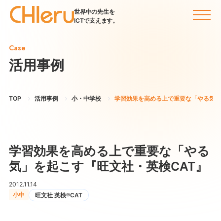
世界中の先生を
ICTで支えます。
Case
活用事例
TOP
活用事例
小・中学校
学習効果を高める上で重要な「やる気」
学習効果を高める上で重要な「やる
気」を起こす『旺文社・英検CAT』
2012.11.14
小中
旺文社 英検®CAT