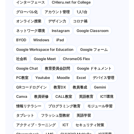
インターフェース
CHIeru.net for College
グローバル化
アカウント管理
1人1台
オンライン授業
デザイン力
コロナ禍
ネットワーク環境
Instagram
Google Classroom
BYOD
Windows
iPad
Google Workspace for Education
Google フォーム
社会科
Google Meet
ChromeOS Flex
Google Chat
教育委員会訪問
Google ドキュメント
PC教室
Youtube
Moodle
Excel
デバイス管理
QRコードログイン
教育DX
教員養成
Gemini
Canva
教員研修
CALL教室
英語教育
ICT環境
情報リテラシー
プログラミング教育
モジュール学習
タブレット
フラッシュ型教材
英語学習
アクティブ・ラーニング
ICT
セキュリティ対策