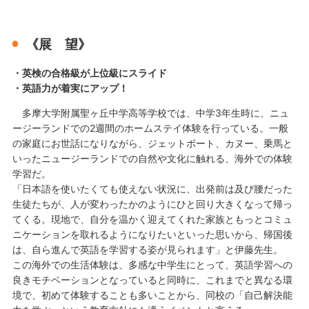
《展 望》
・英検の合格級が上位級にスライド
・英語力が着実にアップ！
多摩大学附属聖ヶ丘中学高等学校では、中学3年生時に、ニュ
ージーランドでの2週間のホームステイ体験を行っている。一般
の家庭にお世話になりながら、ジェットボート、カヌー、乗馬と
いったニュージーランドでの自然や文化に触れる、海外での体験
学習だ。
「日本語を使いたくても使えない状況に、出発前は及び腰だった
生徒たちが、人が変わったかのようにひと回り大きくなって帰っ
てくる。現地で、自分を温かく迎えてくれた家族ともっとコミュ
ニケーションを取れるようになりたいといった思いから、帰国後
は、自ら進んで英語を学習する姿が見られます」と伊藤先生。
この海外での生活体験は、多感な中学生にとって、英語学習への
良きモチベーションとなっていると同時に、これまでと異なる環
境で、初めて体験することも多いことから、同校の「自己解決能