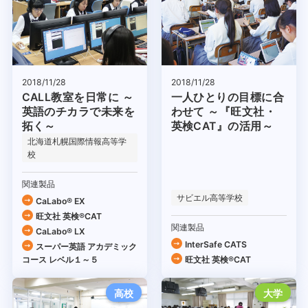
2018/11/28
2018/11/28
CALL教室を日常に ～
一人ひとりの目標に合
英語のチカラで未来を
わせて ～『旺文社・
拓く～
英検CAT』の活用～
北海道札幌国際情報高等学
校
関連製品
サビエル高等学校
CaLabo® EX
旺文社 英検®CAT
関連製品
CaLabo® LX
InterSafe CATS
スーパー英語 アカデミック
コース レベル１～５
旺文社 英検®CAT
高校
大学