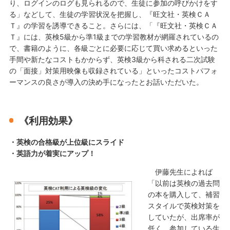
り、ログインのログも見られるので、生徒に参加の呼びかけをす
る」などして、生徒の学習状況を把握し、『旺文社・英検ＣＡ
Ｔ』の学習を誘導できること。さらには、「『旺文社・英検ＣＡ
Ｔ』には、英検5級から準1級までの学習教材が網羅されているの
で、書籍のように、各級ごとに必要に応じて買い求めるといった
手間や新たなコストもかからず、英検3級から科される二次試験
の「面接」対策用映像も収録されている」といったコストパフォ
ーマンスの良さが導入の決め手になったとお話いただいた。
《利用効果》
・英検の合格級が上位級にスライド
・英語力が着実にアップ！
伊藤先生によれば
「以前は英検の過去問
の本を購入して、補習
スタイルで英検対策を
していたが、出席率が
低く、参加している生