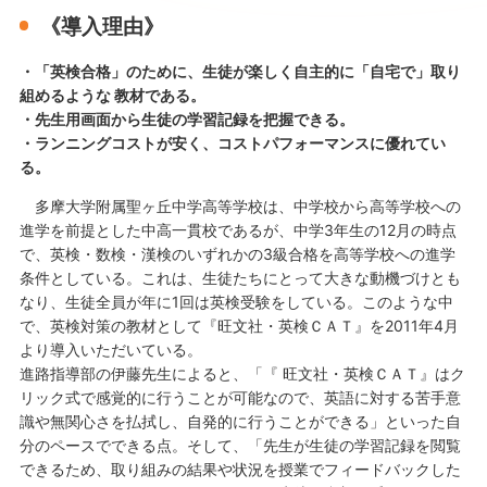
《導入理由》
・「英検合格」のために、生徒が楽しく自主的に「自宅で」取り
組めるような 教材である。
・先生用画面から生徒の学習記録を把握できる。
・ランニングコストが安く、コストパフォーマンスに優れてい
る。
多摩大学附属聖ヶ丘中学高等学校は、中学校から高等学校への
進学を前提とした中高一貫校であるが、中学3年生の12月の時点
で、英検・数検・漢検のいずれかの3級合格を高等学校への進学
条件としている。これは、生徒たちにとって大きな動機づけとも
なり、生徒全員が年に1回は英検受験をしている。このような中
で、英検対策の教材として『旺文社・英検ＣＡＴ』を2011年4月
より導入いただいている。
進路指導部の伊藤先生によると、「『 旺文社・英検ＣＡＴ』はク
リック式で感覚的に行うことが可能なので、英語に対する苦手意
識や無関心さを払拭し、自発的に行うことができる」といった自
分のペースでできる点。そして、「先生が生徒の学習記録を閲覧
できるため、取り組みの結果や状況を授業でフィードバックした