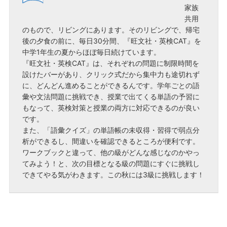
家族
共用
のもので、リビングにあります。そのリビングで、帰宅
後の夕食の前に、毎日30分間、『旺文社・英検CAT』を
中学1年生の夏からほぼ毎日続けています。
『旺文社・英検CAT』は、それぞれの問題に制限時間を
設けたバーがあり、クリック式だから集中力も途切れず
に、どんどん進めることができるんです。学年ごとの語
彙や文法問題に挑戦でき、授業で出てくる単語の予習に
もなって、英検対策と授業の両方に対応できるのが良い
です。
また、「語彙クイズ」の単語帳の未収得・習得で弱点分
析ができるし、間違いを確認できるところが便利です。
ワークブックと違って、他の級がどんな感じなのかやっ
てみよう！と、次の目標となる級の問題にすぐに挑戦し
できてやる気がわきます。この秋には3級に挑戦します！