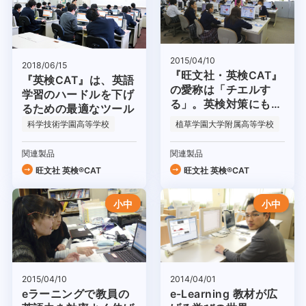
2015/04/10
2018/06/15
『旺文社・英検CAT』
『英検CAT』は、英語
の愛称は「チエルす
学習のハードルを下げ
る」。英検対策にも通
るための最適なツール
常授業にも大活躍！
科学技術学園高等学校
植草学園大学附属高等学校
関連製品
関連製品
旺文社 英検®CAT
旺文社 英検®CAT
小中
小中
2014/04/01
2015/04/10
e-Learning 教材が広
eラーニングで教員の