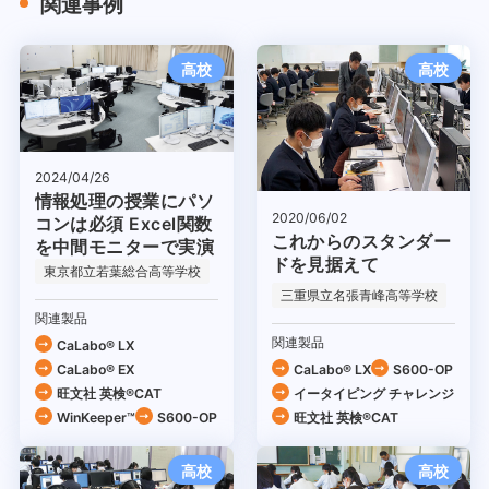
関連事例
高校
高校
2024/04/26
情報処理の授業にパソ
2020/06/02
コンは必須 Excel関数
これからのスタンダー
を中間モニターで実演
ドを見据えて
東京都立若葉総合高等学校
三重県立名張青峰高等学校
関連製品
関連製品
CaLabo® LX
CaLabo® EX
CaLabo® LX
S600-OP
旺文社 英検®CAT
イータイピング チャレンジ
WinKeeper™
S600-OP
旺文社 英検®CAT
高校
高校