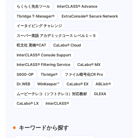
らくらく先生ツール
InterCLASS® Advance
Tbridge T-Manager®
ExtraConsole® Secure Network
イータイピング チャレンジ
スーパー英語 アカデミックコース レベル１～５
旺文社 英検®CAT
CaLabo®︎ Cloud
InterCLASS®︎ Console Support
InterCLASS®︎ Filtering Service
CaLabo® MX
S600-OP
Tbridge®
ファイル暗号化CR Pro
Dr.WEB
WinKeeper™
CaLabo® EX
ABLish®
ムービーテレコ（ソフトテレコ）対応教材
GLEXA
CaLabo® LX
InterCLASS®
キーワードから探す